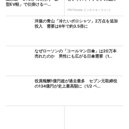
型EV軽」で仕掛ける一...
PR(ITmedia ビジネスオンライン)
洋服の青山「冷たいポロシャツ」2万点を追加
投入 需要は6年で約3.5倍に
なぜローソンの「コールマン日傘」は20万本
売れたのか 男性にも広がる日傘需要（1...
役員報酬1億円超が過去最多 セブン元取締役
の134億円が史上最高額に（1/2 ペ...