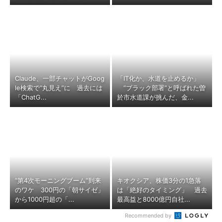
Claude、一部チャットがGoog
「IT化か、水道を止めるか」
le検索で“丸見え”に 過去には
“ブラック部署”と呼ばれた曽
「ChatG...
於市水道課が挑んだ、金...
“第4次モーニングブーム”到来
キオクシア、株価3分の1急落
のワケ 300円の「朝サイゼ」
は「絶好のタイミング」 過去
から1000円超の「...
最高益と8000億円自社...
Recommended by