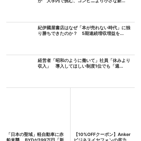
か 大学内で挑む、コンビニより小さな新...
紀伊國屋書店はなぜ「本が売れない時代」に独
り勝ちできたのか？ 5期連続増収増益を...
経営者「昭和のように働いて」社員「休みより
収入」 導入してほしい制度1位でも「週...
「日本の聖域」軽自動車に赤
【10%OFFクーポン】Anker
船来襲 BYDが199万円「新
ビジネスイヤフォンの底力