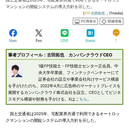
国土交通省は2025年、宅配業界共通で利用できるオートロック
マンションの開錠システムの導入方針を示した。
[
古田拓也
，ITmedia]
PC用表示
関連情報
Share
Post
LINE
Hatena
7
筆者プロフィール：古田拓也 カンバンクラウドCEO
1級FP技能士・FP技能士センター正会員。中
央大学卒業後、フィンテックベンチャーにて
証券会社の設立や事業会社向けサービス構築
を手がけたのち、2022年4月に広告枠のマーケットプレイスを
展開するカンバンクラウド株式会社を設立。CEOとしてビジネ
スモデル構築や財務を手がける。Xは
こちら
。
国土交通省は2025年、宅配業界共通で利用できるオートロッ
クマンションの開錠システムの導入方針を示した。