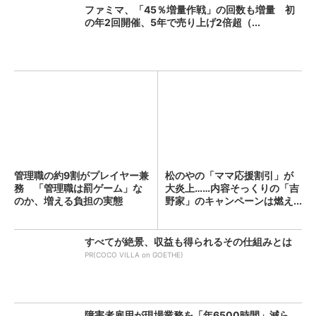
ファミマ、「45％増量作戦」の回数も増量 初
の年2回開催、5年で売り上げ2倍超（...
管理職の約9割がプレイヤー兼
松のやの「ママ応援割引」が
務 「管理職は罰ゲーム」な
大炎上……内容そっくりの「吉
のか、増える負担の実態
野家」のキャンペーンは燃え...
すべてが絶景、収益も得られるその仕組みとは
PR(COCO VILLA on GOETHE)
障害者雇用が現場業務を「年6500時間」減ら