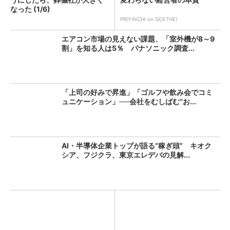
なった (1/6)
PR(FINCHI on GOETHE)
エアコン市場の見えない課題、「室外機が8～9
割」を知る人は5％ パナソニック調査...
「上司の好みで昇進」「ゴルフや飲み会でコミ
ュニケーション」──会社をむしばむ“お...
AI・半導体企業トップが語る“稼ぎ頭” キオク
シア、フジクラ、東京エレデバの見解...