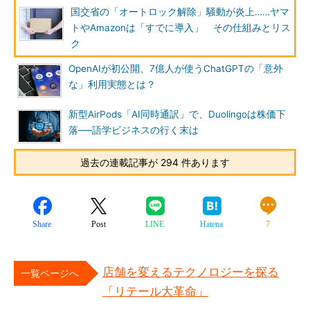
国交省の「オートロック解除」騒動が炎上……ヤマ
トやAmazonは「すでに導入」 その仕組みとリス
ク
OpenAIが初公開、7億人が使うChatGPTの「意外
な」利用実態とは？
新型AirPods「AI同時通訳」で、Duolingoは株価下
落──語学ビジネスの行く末は
過去の連載記事が 294 件あります
Share
Post
LINE
Hatena
7
店舗を変えるテクノロジーを探る
一覧ページへ
「リテール大革命」