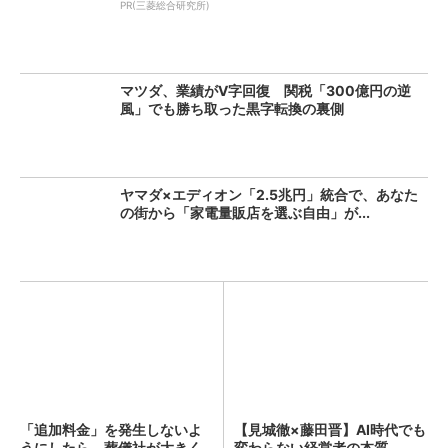
PR(三菱総合研究所)
マツダ、業績がV字回復 関税「300億円の逆
風」でも勝ち取った黒字転換の裏側
ヤマダ×エディオン「2.5兆円」統合で、あなた
の街から「家電量販店を選ぶ自由」が...
「追加料金」を発生しないよ
【見城徹×藤田晋】AI時代でも
うにしたら、葬儀社が大きく
変わらない経営者の本質