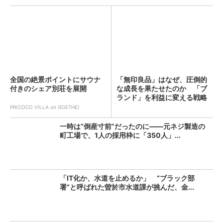
全国の絶景ポイントにサウナ
「無印良品」はなぜ、圧倒的
付きのシェア別荘を展開
な成長を果たせたのか 「ブ
ランド」を利益に変える戦略
の...
PR(COCO VILLA on GOETHE)
一時は“倒産寸前”だったのに――元ネジ製造の
町工場で、1人の採用枠に「350人」...
「IT化か、水道を止めるか」 “ブラック部
署”と呼ばれた曽於市水道課が挑んだ、金...