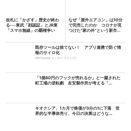
改札に「かざす」歴史が終わ
なぜ「屋外エアコン」は10分
る──東武「顔認証」とJR東
で完売したのか コロナが見
「スマホ無線」の覇権争い
つけた“家の外”という新市...
既存ツールは捨てない！ アプリ連携で防ぐ情
報のサイロ化
PR(ITmedia エンタープライズ)
「1個80円のフックが売れるか」と一蹴された
町工場の逆転劇 友安製作所が考える「...
キオクシア、1カ月で株価が3分の1に下落 世
界的な半導体売り、今日の決算はどうな...