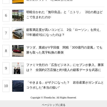
明暗分かれた「無印良品」と「ニトリ」 2社の差はど
こで生まれたのか
顧客満足度が高いコンビニ 2位「ローソン」を抑え、
11年連続1位になったのは？
マツダ、業績がV字回復 関税「300億円の逆風」でも
勝ち取った黒字転換の裏側
ファミマ先行の「広告ビジネス」にセブンが参入、勝算
は？ 全国約2万店舗と約1億人の顧客データを武器に
「やきまる」がザクになった？ 岩谷産業がガンダムと
コラボした“本当の狙い”
Copyright © ITmedia Inc. All Rights Reserved.
ページトップに戻る