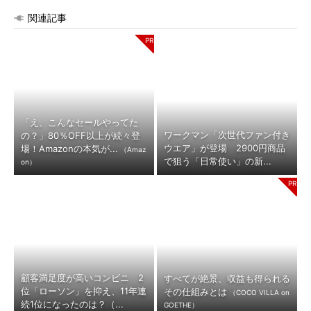
関連記事
「え、こんなセールやってた
ワークマン「次世代ファン付き
の？」80％OFF以上が続々登
ウエア」が登場 2900円商品
場！Amazonの本気が...
（Amaz
で狙う「日常使い」の新...
on）
顧客満足度が高いコンビニ 2
すべてが絶景、収益も得られる
位「ローソン」を抑え、11年連
その仕組みとは
（COCO VILLA on
続1位になったのは？（...
GOETHE）