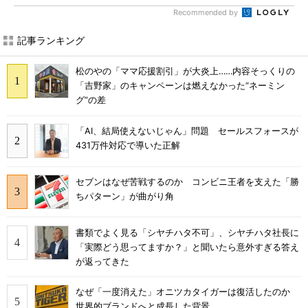
Recommended by
記事ランキング
松のやの「ママ応援割引」が大炎上……内容そっくりの
「吉野家」のキャンペーンは燃えなかった“ネーミン
グ”の差
「AI、結局使えないじゃん」問題 セールスフォースが
431万件対応で導いた正解
セブンはなぜ苦戦するのか コンビニ王者を支えた「勝
ちパターン」が曲がり角
書類でよく見る「シヤチハタ不可」、シヤチハタ社長に
「実際どう思ってますか？」と聞いたら意外すぎる答え
が返ってきた
なぜ「一度消えた」オニツカタイガーは復活したのか
世界的ブランドへと成長した背景