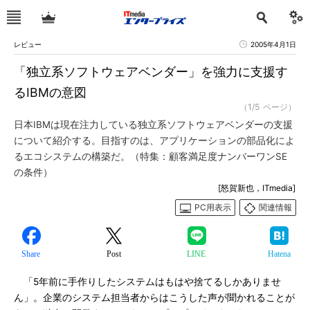
レビュー
2005年4月1日
「独立系ソフトウェアベンダー」を強力に支援す
るIBMの意図
（1/5 ページ）
日本IBMは現在注力している独立系ソフトウェアベンダーの支援
について紹介する。目指すのは、アプリケーションの部品化によ
るエコシステムの構築だ。（特集：顧客満足度ナンバーワンSE
の条件）
[怒賀新也，ITmedia]
PC用表示
関連情報
Share
Post
LINE
Hatena
「5年前に手作りしたシステムはもはや捨てるしかありませ
ん」。企業のシステム担当者からはこうした声が聞かれることが