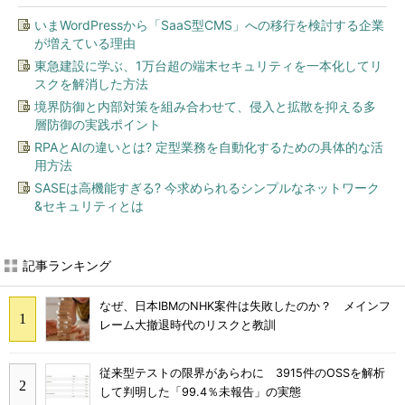
いまWordPressから「SaaS型CMS」への移行を検討する企業
が増えている理由
東急建設に学ぶ、1万台超の端末セキュリティを一本化してリ
スクを解消した方法
境界防御と内部対策を組み合わせて、侵入と拡散を抑える多
層防御の実践ポイント
RPAとAIの違いとは? 定型業務を自動化するための具体的な活
用方法
SASEは高機能すぎる? 今求められるシンプルなネットワーク
&セキュリティとは
記事ランキング
なぜ、日本IBMのNHK案件は失敗したのか？ メインフ
レーム大撤退時代のリスクと教訓
従来型テストの限界があらわに 3915件のOSSを解析
して判明した「99.4％未報告」の実態