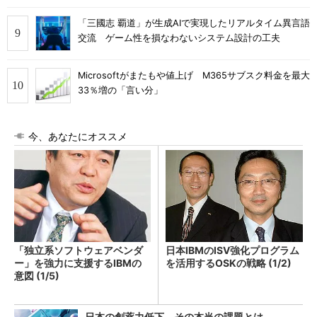
「三國志 覇道」が生成AIで実現したリアルタイム異言語
交流 ゲーム性を損なわないシステム設計の工夫
Microsoftがまたもや値上げ M365サブスク料金を最大
33％増の「言い分」
今、あなたにオススメ
「独立系ソフトウェアベンダ
日本IBMのISV強化プログラム
ー」を強力に支援するIBMの
を活用するOSKの戦略 (1/2)
意図 (1/5)
日本の創薬力低下、その本当の課題とは