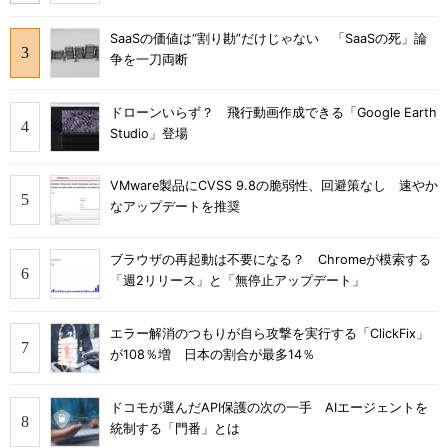
SaaSの価値は“割り勘”だけじゃない 「SaaSの死」論
争を一刀両断
ドローンいらず？ 飛行動画作成できる「Google Earth
Studio」登場
VMware製品にCVSS 9.8の脆弱性、回避策なし 速やか
なアップデートを推奨
ブラウザの再起動は不要になる？ Chromeが模索する
「週2リリース」と「無停止アップデート」
エラー解消のつもりが自ら攻撃を実行する「ClickFix」
が108％増 日本の割合が最多14％
ドコモが選んだAPI保護の次の一手 AIエージェントを
統制する「門番」とは