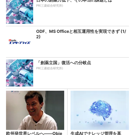
PR(三菱総合研究所)
ODF、MS Officeと相互運用性を実現できず (1/
2)
「創薬立国」復活への分岐点
PR(三菱総合研究所)
欧州発世界レベルへ――Obje
生成AIでナレッジ管理を革