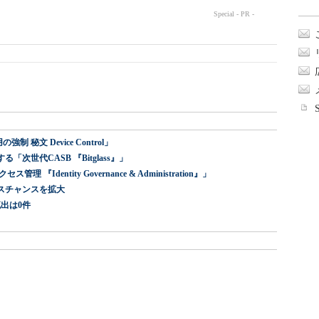
 秘文 Device Control」
世代CASB 『Bitglass』」
dentity Governance & Administration』」
スチャンスを拡大
出は0件