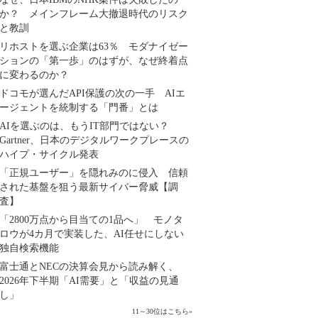
か？ メインフレーム大撤退時代のリスク
と教訓
リホストを選ぶ企業は63％ モダナイゼー
ションの「第一歩」のはずが、なぜ終着点
に変わるのか？
ドコモが選んだAPI保護の次の一手 AIエ
ージェントを統制する「門番」とは
AIを選ぶのは、もうIT部門ではない？
Gartner、日本のデジタルワークプレースの
ハイプ・サイクル発表
「正規ユーザー」を隠れみのに侵入 信頼
された基盤を狙う最新サイバー脅威【調
査】
「2800万点から目当ての1品へ」 モノタ
ロウが4カ月で実装した、AI任せにしない
独自検索機能
富士通とNECの決算会見から読み解く、
2026年下半期「AI需要」と「収益の見通
し」
11～30位はこちら
»