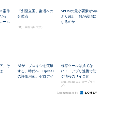
HK案件
「創薬立国」復活への
SBOMの最小要素が5年
だっ
分岐点
ぶり改訂 何が必須に
レーム
なるのか
ク...
PR(三菱総合研究所)
下、そ
AIが「プロキシを突破
既存ツールは捨てな
は
する」時代へ OpenAI
い！ アプリ連携で防
の評価用AI、ゼロデイ
ぐ情報のサイロ化
脆弱性を自...
PR(ITmedia エンタープライ
ズ)
Recommended by