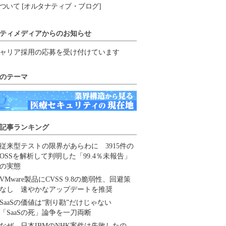
ついて [オルタナティブ・ブログ]
ティメディアからのお知らせ
ャリア採用の応募を受け付けています
のテーマ
記事ランキング
従来型テストの限界があらわに 3915件の
OSSを解析して判明した「99.4％未報告」
の実態
VMware製品にCVSS 9.8の脆弱性、回避策
なし 速やかなアップデートを推奨
SaaSの価値は“割り勘”だけじゃない
「SaaSの死」論争を一刀両断
なぜ、日本IBMのNHK案件は失敗したの