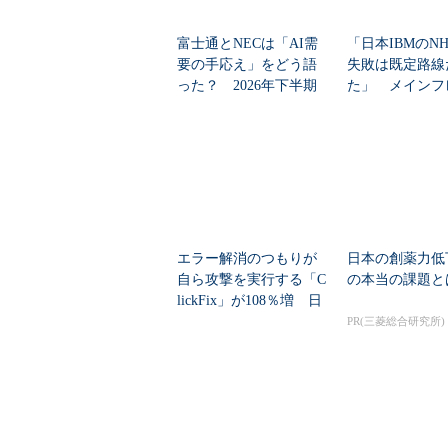
富士通とNECは「AI需
「日本IBMのN
要の手応え」をどう語
失敗は既定路線
った？ 2026年下半期
た」 メインフ
の見通しを考...
大撤退時代のリス
エラー解消のつもりが
日本の創薬力低
自ら攻撃を実行する「C
の本当の課題と
lickFix」が108％増 日
本の割...
PR(三菱総合研究所)