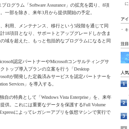
に
プログラム「Software Assurance」の拡充を図り、8項
。一部を除き、来年3月から提供開始の予定。
アイ
、利用、メンテナンス、移行という5段階を通じて同
キ
計18項目となり、サポートとアップグレードしか含ま
ムの域を超えた、もっと包括的なプログラムになると同
注目
soft認定パートナーやMicrosoftコンサルティングサ
トップ導入プランの立案を行う「Desktop
人気
ces」と、Microsoftが開発した定義済みサービスを認定パートナーを
ution Services」を導入する。
独自の特典として「Windows Vista Enterprise」を、来年
せて提供。これには重要なデータを保護するFull Volume
al PC Expressによってレガシーアプリを仮想マシンで実行で