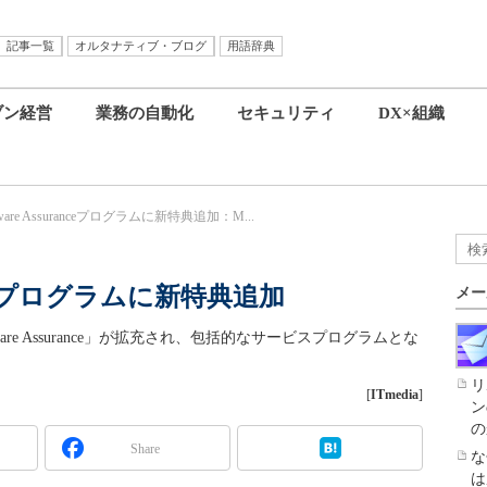
記事一覧
オルタナティブ・ブログ
用語辞典
ブン経営
業務の自動化
セキュリティ
DX×組織
ware Assuranceプログラムに新特典追加：M...
ranceプログラムに新特典追加
メー
tware Assurance」が拡充され、包括的なサービスプログラムとな
リ
[
ITmedia
]
ン
の
Share
な
は