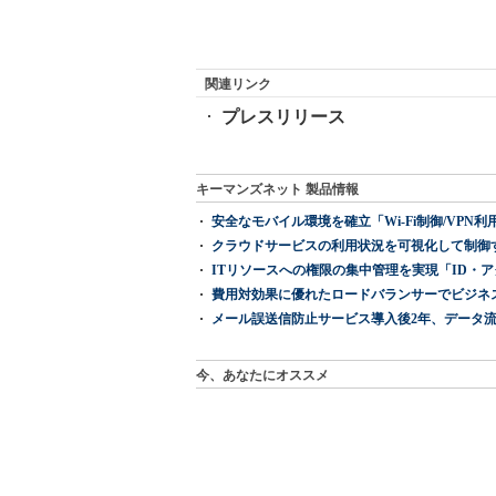
関連リンク
プレスリリース
キーマンズネット 製品情報
安全なモバイル環境を確立「Wi-Fi制御/VPN利用の強制
クラウドサービスの利用状況を可視化して制御する「次
ITリソースへの権限の集中管理を実現「ID・アクセス管理 『I
費用対効果に優れたロードバランサーでビジネ
メール誤送信防止サービス導入後2年、データ流
今、あなたにオススメ