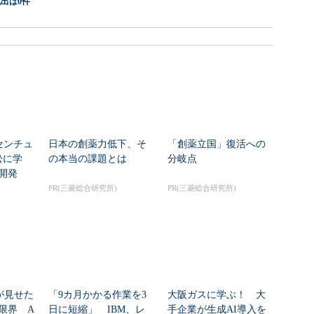
出は0件
センチュ
日本の創薬力低下、そ
「創薬立国」復活への
訟に学
の本当の課題とは
分岐点
開発
PR(三菱総合研究所)
PR(三菱総合研究所)
nが見せた
「9カ月かかる作業を3
大阪ガスに学ぶ！ 大
限界 A
日に短縮」 IBM、レ
手企業が生成AI導入を