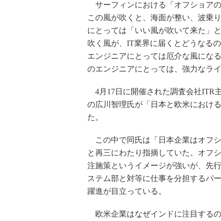
サーフィンにおける「オフショアの
この風が吹くと、海面が整い、波乗
にとっては「いい風が吹いて来た」
吹く風が、IT業界に届くとどうなる
エンジニアにとっては厄介な風になる
のエンジニアにとっては、強力なラ
4月17日に開催された調査会社IT
の広川智理氏が「日本と欧米におけ
た。
この中で同氏は「日本企業はオフシ
と再三にわたり指摘していた。オフ
注施策というイメージが強いが、先
ステム部と対等に仕事を分担するパ
躍進が目立っている。
欧米企業はなぜインドに注目するの