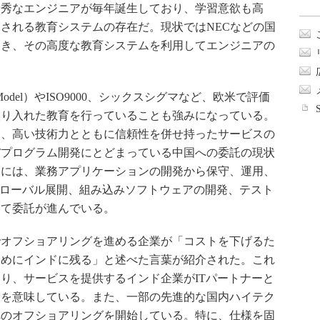
優秀なエンジニアが毎年誕生しており、学習意欲も高
される教育システムの存在だ。現状ではNECなどの国
赴き、その高度な教育システムを利用してエンジニアの
ity Model）やISO9000、シックスシグマなど、欧米で評価
取り入れた教育を行っていることも強みになっている。
は、高い技術力とともに信頼性を併せ持ったサービスの
ぼプログラム開発にとどまっている中国への委託の現状
業には、業務アプリケーションの開発から保守、運用、
グローバル展開、組み込みソフトウェアの開発、テスト
いて委託が進んでいる。
オフショアリングを進める企業が「コストを下げるた
ためにインドに残る」と述べた言葉が紹介された。これ
り、サービスを提供するインド企業がITパートナーと
とを意味している。また、一部の先進的な国内ハイテク
へのオフショアリングを開始している。特に、仕様を固