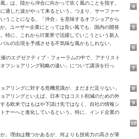
風」は、陸から沖合に向かって吹く風のことを指す。
りに適した波がやって来るという。つまり、サーファー
ということになる。「沖合」を意味するオフショアから
のか。ユーザー企業にとっては良い風でも、国内の開発
。特に、これからIT業界で活躍していこうという新人
イバルの出現を予感させる不気味な風かもしれない。
R主催のエグゼクティブ・フォーラムの中で、アナリスト
るオフショアリング戦略の違い」について講演を行っ
ョアリングに対する危機意識が、まだまだ足りない」
ショアリングといえば、日本ではコスト削減のための外
行する欧米ではもはや下請け先ではなく、自社の情報シ
ートナーへと進化しているという。特に、インド企業の
か。理由は幾つかあるが、何よりも技術力の高さが筆