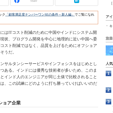
Share
［
ック
「顧客満足度ナンバーワンSEの条件～新人編」
でご覧になれ
アイ
キ
にはITコスト削減のために中国やインドにシステム開
注目
は現状、プログラム開発を中心に地理的に近い中国へ委
がコスト削減ではなく、品質を上げるためにオフショア
るそうだ。
ンサルタンシーサービスやインフォシスをはじめとし
人気
つつある。インドには優秀な技術者が多いため、このま
人とインド人のエンジニアが同じ土俵で比較されること
アは、この試練にどのように打ち勝っていけばいいのだ
ショア企業