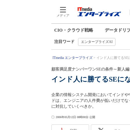
メディア
CIO・クラウド戦略
データドリ
注目ワード
エンタープライズAI
ITmedia エンタープライズ
インド人に勝てるSE
顧客満足度ナンバーワンSEの条件～新人編
インド人に勝てるSEに
企業の情報システム開発においてインドや
ドは、エンジニアの人件費が低いだけでな
に対抗していくべきか。
2006年05月12日 08時00分 公開