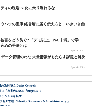
 秘文 Device Control」
世代CASB 『Bitglass』」
スチャンスを拡大
dentity Governance & Administration』」