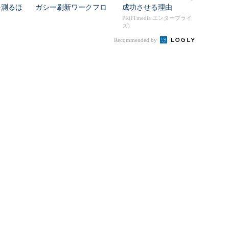
を測るほ
ガシー刷新ワークフロ
成功させる理由
ーをIBM Bo...
PR(ITmedia エンタープライ
ズ)
Recommended by