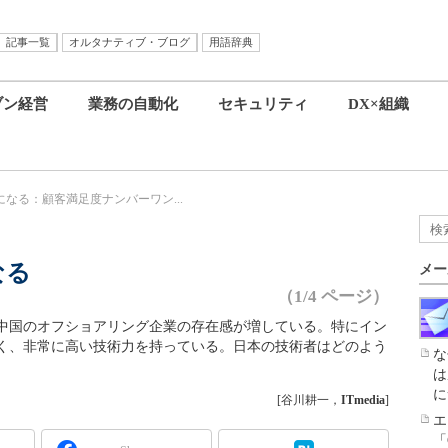
記事一覧
オルタナティブ・ブログ
用語辞典
ブン経営
業務の自動化
セキュリティ
DX×組織
になる：顧客満足度ナンバーワン...
なる
メー
（1/4 ページ）
中国のオフショアリング企業の存在感が増している。特にイン
く、非常に高い技術力を持っている。日本の技術者はどのよう
な
は
に
[谷川耕一，
ITmedia
]
エ
「