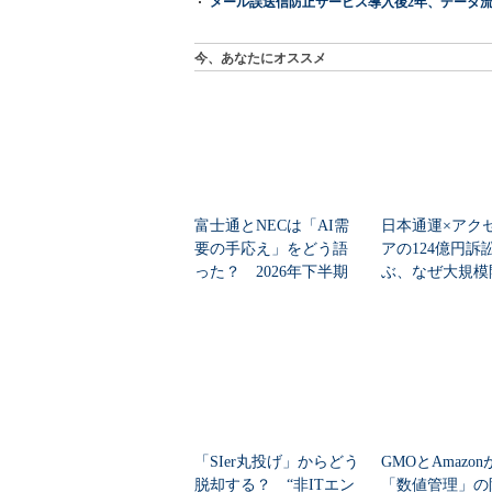
メール誤送信防止サービス導入後2年、データ流
今、あなたにオススメ
富士通とNECは「AI需
日本通運×アク
要の手応え」をどう語
アの124億円訴
った？ 2026年下半期
ぶ、なぜ大規模
の見通しを考...
は“燃える”のか
「SIer丸投げ」からどう
GMOとAmazo
脱却する？ “非ITエン
「数値管理」の