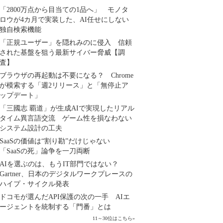
「2800万点から目当ての1品へ」 モノタ
ロウが4カ月で実装した、AI任せにしない
独自検索機能
「正規ユーザー」を隠れみのに侵入 信頼
された基盤を狙う最新サイバー脅威【調
査】
ブラウザの再起動は不要になる？ Chrome
が模索する「週2リリース」と「無停止ア
ップデート」
「三國志 覇道」が生成AIで実現したリアル
タイム異言語交流 ゲーム性を損なわない
システム設計の工夫
SaaSの価値は“割り勘”だけじゃない
「SaaSの死」論争を一刀両断
AIを選ぶのは、もうIT部門ではない？
Gartner、日本のデジタルワークプレースの
ハイプ・サイクル発表
ドコモが選んだAPI保護の次の一手 AIエ
ージェントを統制する「門番」とは
11～30位はこちら
»