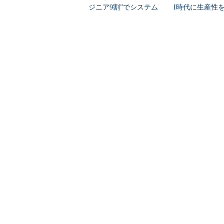
ジニア9割”でシステム
I時代に生産性
刷新に挑...
ど現場が...