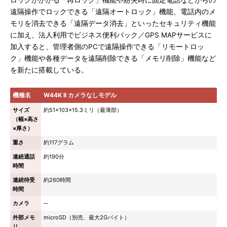
ロックがかかる「再ロック」機能や紛失時に固定電話などからの
遠隔操作でロックできる「遠隔オートロック」機能、電話内のメ
モリを消去できる「遠隔データ消去」といったセキュリティ機能
に加え、法人利用でビジネス便利パック／GPS MAPサービスに
加入すると、管理者側のPCで遠隔操作できる「リモートロッ
ク」機能や各種データを遠隔削除できる「メモリ削除」機能など
を新たに搭載している。
機種名
W44K II カメラなしモデル
サイズ
約51×103×15.3ミリ（最薄部）
（幅×高さ
×厚さ）
重さ
約117グラム
連続通話
約190分
時間
連続待受
約260時間
時間
カメラ
─
外部メモ
microSD（別売、最大2Gバイト）
リ