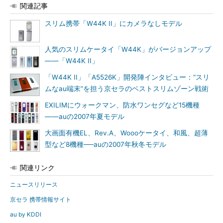
関連記事
スリム携帯「W44K II」にカメラなしモデル
人気のスリムケータイ「W44K」がバージョンアップ
――「W44K II」
「W44K II」「A5526K」開発陣インタビュー：“スリ
ムなau端末”を担う京セラのベストスリムゾーン戦術
EXILIMにウォークマン、防水ワンセグなど15機種
――auの2007年夏モデル
大画面有機EL、Rev.A、Woooケータイ、和風、超薄
型など8機種──auの2007年秋冬モデル
関連リンク
ニュースリリース
京セラ 携帯情報サイト
au by KDDI