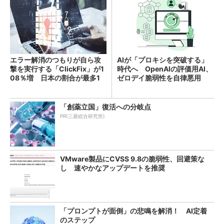
エラー解消のつもりが自ら攻
AIが「プロキシを突破する」
撃を実行する「ClickFix」が1
時代へ OpenAIの評価用AI、
08％増 日本の割合が最多1
ゼロデイ脆弱性を自律悪用
4％
「創薬立国」復活への分岐点
PR(三菱総合研究所)
VMware製品にCVSS 9.8の脆弱性、回避策な
し 速やかなアップデートを推奨
「プロンプトが面倒」の悲鳴を解消！ AI定着
のステップ