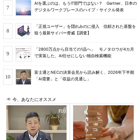
AIを選ぶのは、もうIT部門ではない？ Gartner、日本の
デジタルワークプレースのハイプ・サイクル発表
「正規ユーザー」を隠れみのに侵入 信頼された基盤を
狙う最新サイバー脅威【調査】
「2800万点から目当ての1品へ」 モノタロウが4カ月
で実装した、AI任せにしない独自検索機能
富士通とNECの決算会見から読み解く、2026年下半期
「AI需要」と「収益の見通し」
今、あなたにオススメ