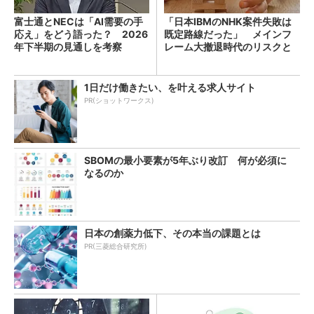
富士通とNECは「AI需要の手
「日本IBMのNHK案件失敗は
応え」をどう語った？ 2026
既定路線だった」 メインフ
年下半期の見通しを考察
レーム大撤退時代のリスクと
教訓
1日だけ働きたい、を叶える求人サイト
PR(ショットワークス)
SBOMの最小要素が5年ぶり改訂 何が必須に
なるのか
日本の創薬力低下、その本当の課題とは
PR(三菱総合研究所)