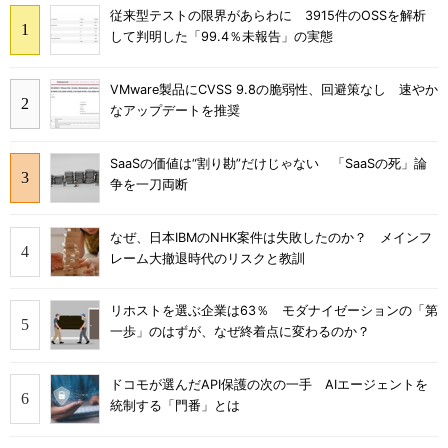
従来型テストの限界があらわに 3915件のOSSを解析
して判明した「99.4％未報告」の実態
VMware製品にCVSS 9.8の脆弱性、回避策なし 速やか
なアップデートを推奨
SaaSの価値は“割り勘”だけじゃない 「SaaSの死」論
争を一刀両断
なぜ、日本IBMのNHK案件は失敗したのか？ メインフ
レーム大撤退時代のリスクと教訓
リホストを選ぶ企業は63％ モダナイゼーションの「第
一歩」のはずが、なぜ終着点に変わるのか？
ドコモが選んだAPI保護の次の一手 AIエージェントを
統制する「門番」とは