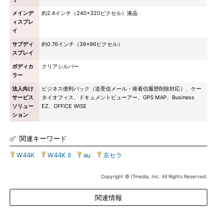
メインデ
約2.4インチ（240×320ピクセル）液晶
ィスプレ
イ
サブディ
約0.76インチ（39×96ピクセル）
スプレイ
ボディカ
クリアシルバー
ラー
法人向け
ビジネス便利パック（送受信メール・発着信履歴削除対応）、ケー
サービス
タイオフィス、ドキュメントビューアー、GPS MAP、Business
ソリュー
EZ、OFFICE WISE
ション
関連キーワード
W44K
|
W44K II
|
au
|
京セラ
Copyright © ITmedia, Inc. All Rights Reserved.
関連情報