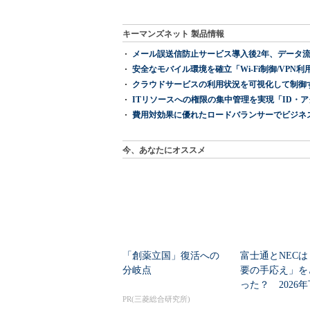
キーマンズネット 製品情報
メール誤送信防止サービス導入後2年、データ流
安全なモバイル環境を確立「Wi-Fi制御/VPN利用の強制
クラウドサービスの利用状況を可視化して制御する「次
ITリソースへの権限の集中管理を実現「ID・アクセス管理 『I
費用対効果に優れたロードバランサーでビジネ
今、あなたにオススメ
「創薬立国」復活への
富士通とNECは
分岐点
要の手応え」を
った？ 2026
の見通しを考...
PR(三菱総合研究所)