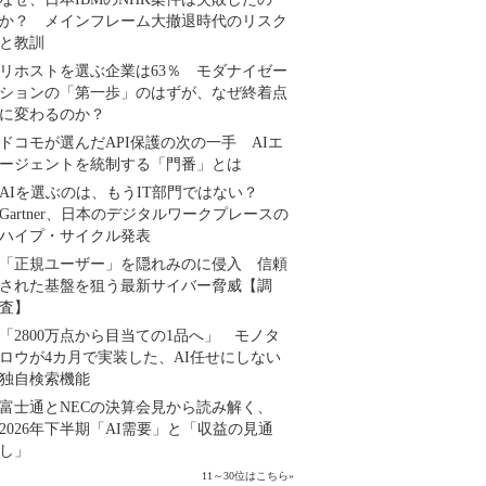
か？ メインフレーム大撤退時代のリスク
と教訓
リホストを選ぶ企業は63％ モダナイゼー
ションの「第一歩」のはずが、なぜ終着点
に変わるのか？
ドコモが選んだAPI保護の次の一手 AIエ
ージェントを統制する「門番」とは
AIを選ぶのは、もうIT部門ではない？
Gartner、日本のデジタルワークプレースの
ハイプ・サイクル発表
「正規ユーザー」を隠れみのに侵入 信頼
された基盤を狙う最新サイバー脅威【調
査】
「2800万点から目当ての1品へ」 モノタ
ロウが4カ月で実装した、AI任せにしない
独自検索機能
富士通とNECの決算会見から読み解く、
2026年下半期「AI需要」と「収益の見通
し」
11～30位はこちら
»