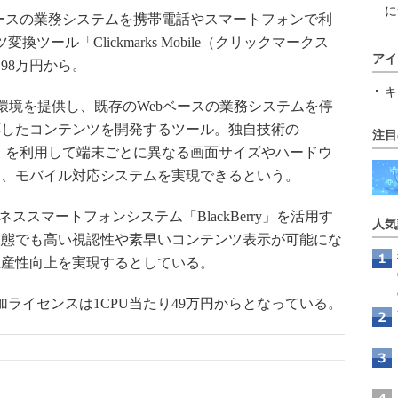
に
ベースの業務システムを携帯電話やスマートフォンで利
変換ツール「Clickmarks Mobile（クリックマークス
アイ
98万円から。
キ
覚的な開発環境を提供し、既存のWebベースの業務システムを停
応したコンテンツを開発するツール。独自技術の
注目
ntegration）」を利用して端末ごとに異なる画面サイズやハードウ
く、モバイル対応システムを実現できるという。
のビジネススマートフォンシステム「BlackBerry」を活用す
人気
状態でも高い視認性や素早いコンテンツ表示が可能にな
生産性向上を実現するとしている。
加ライセンスは1CPU当たり49万円からとなっている。