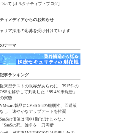
ついて [オルタナティブ・ブログ]
ティメディアからのお知らせ
ャリア採用の応募を受け付けています
のテーマ
記事ランキング
従来型テストの限界があらわに 3915件の
OSSを解析して判明した「99.4％未報告」
の実態
VMware製品にCVSS 9.8の脆弱性、回避策
なし 速やかなアップデートを推奨
SaaSの価値は“割り勘”だけじゃない
「SaaSの死」論争を一刀両断
なぜ、日本IBMのNHK案件は失敗したの