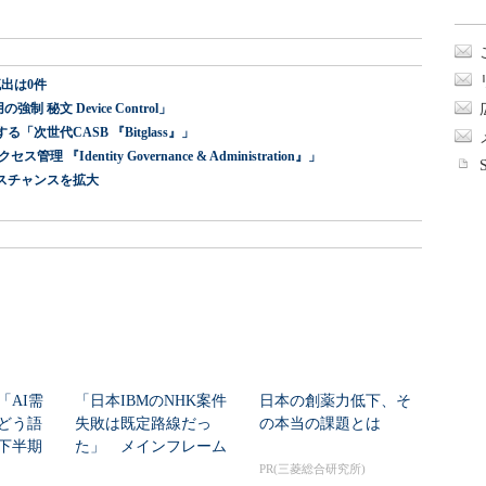
出は0件
 秘文 Device Control」
世代CASB 『Bitglass』」
dentity Governance & Administration』」
スチャンスを拡大
「AI需
「日本IBMのNHK案件
日本の創薬力低下、そ
どう語
失敗は既定路線だっ
の本当の課題とは
年下半期
た」 メインフレーム
大撤退時代のリスク...
PR(三菱総合研究所)