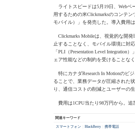
ライトスピードは5月19日、Web
用するための米Clickmarksのコンテンツ
モバイル）」を発売した。導入費用は
Clickmarks Mobileは、視
止することなく、モバイル環境に対
「PLI（Presentation Level I
ェア性能などの制約を受けることな
特にカナダResearch In Motion
ることで、業務データが圧縮された
り、通信コストの削減とユーザーの
費用は1CPU当たり98万円から。追
関連キーワード
スマートフォン
|
BlackBerry
|
携帯電話