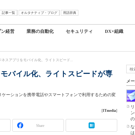
記事一覧
オルタナティブ・ブログ
用語辞典
ブン経営
業務の自動化
セキュリティ
DX×組織
ネスアプリをモバイル化、ライトスピード...
をモバイル化、ライトスピードが専
メー
プリケーションを携帯電話やスマートフォンで利用するための変
リ
[
ITmedia
]
ン
の
Share
な
は