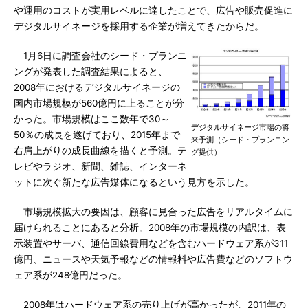
や運用のコストが実用レベルに達したことで、広告や販売促進に
デジタルサイネージを採用する企業が増えてきたからだ。
1月6日に調査会社のシード・プランニ
ングが発表した調査結果によると、
2008年におけるデジタルサイネージの
国内市場規模が560億円に上ることが分
かった。市場規模はここ数年で30～
デジタルサイネージ市場の将
50％の成長を遂げており、2015年まで
来予測（シード・プランニン
右肩上がりの成長曲線を描くと予測。テ
グ提供）
レビやラジオ、新聞、雑誌、インターネ
ットに次ぐ新たな広告媒体になるという見方を示した。
市場規模拡大の要因は、顧客に見合った広告をリアルタイムに
届けられることにあると分析。2008年の市場規模の内訳は、表
示装置やサーバ、通信回線費用などを含むハードウェア系が311
億円、ニュースや天気予報などの情報料や広告費などのソフトウ
ェア系が248億円だった。
2008年はハードウェア系の売り上げが高かったが、2011年の