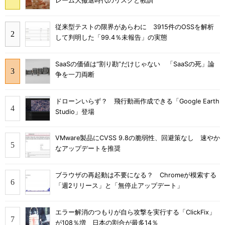
レーム大撤退時代のリスクと教訓
従来型テストの限界があらわに 3915件のOSSを解析
して判明した「99.4％未報告」の実態
SaaSの価値は“割り勘”だけじゃない 「SaaSの死」論
争を一刀両断
ドローンいらず？ 飛行動画作成できる「Google Earth
Studio」登場
VMware製品にCVSS 9.8の脆弱性、回避策なし 速やか
なアップデートを推奨
ブラウザの再起動は不要になる？ Chromeが模索する
「週2リリース」と「無停止アップデート」
エラー解消のつもりが自ら攻撃を実行する「ClickFix」
が108％増 日本の割合が最多14％