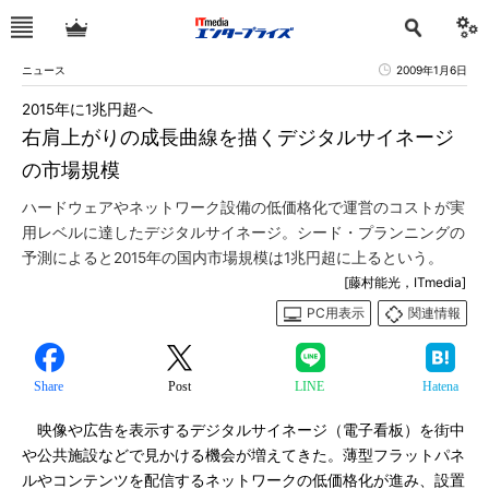
ニュース
2009年1月6日
2015年に1兆円超へ
右肩上がりの成長曲線を描くデジタルサイネージ
の市場規模
ハードウェアやネットワーク設備の低価格化で運営のコストが実
用レベルに達したデジタルサイネージ。シード・プランニングの
予測によると2015年の国内市場規模は1兆円超に上るという。
[藤村能光，ITmedia]
PC用表示
関連情報
Share
Post
LINE
Hatena
映像や広告を表示するデジタルサイネージ（電子看板）を街中
や公共施設などで見かける機会が増えてきた。薄型フラットパネ
ルやコンテンツを配信するネットワークの低価格化が進み、設置