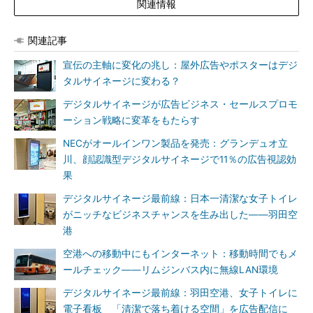
関連情報
関連記事
宣伝の主軸に変化の兆し：屋外広告やポスターはデジ
タルサイネージに変わる？
デジタルサイネージが広告ビジネス・セールスプロモ
ーション戦略に変革をもたらす
NECがオールインワン製品を発売：グランデュオ立
川、顔認識型デジタルサイネージで11％の広告視認効
果
デジタルサイネージ最前線：日本一清潔な女子トイレ
がニッチなビジネスチャンスを生み出した――羽田空
港
空港への移動中にもインターネット：移動時間でもメ
ールチェック――リムジンバス内に無線LAN環境
デジタルサイネージ最前線：羽田空港、女子トイレに
電子看板 「清潔で落ち着ける空間」を広告配信に