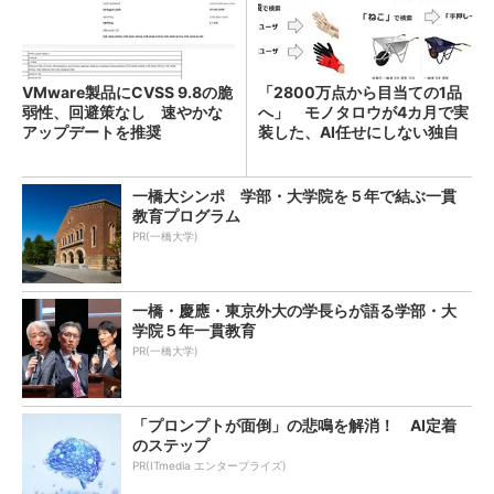
VMware製品にCVSS 9.8の脆
「2800万点から目当ての1品
弱性、回避策なし 速やかな
へ」 モノタロウが4カ月で実
アップデートを推奨
装した、AI任せにしない独自
検索機能
一橋大シンポ 学部・大学院を５年で結ぶ一貫
教育プログラム
PR(一橋大学)
一橋・慶應・東京外大の学長らが語る学部・大
学院５年一貫教育
PR(一橋大学)
「プロンプトが面倒」の悲鳴を解消！ AI定着
のステップ
PR(ITmedia エンタープライズ)