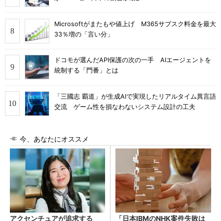
Microsoftがまたもや値上げ M365サブスク料金を最大
33％増の「言い分」
ドコモが選んだAPI保護の次の一手 AIエージェントを
統制する「門番」とは
「三國志 覇道」が生成AIで実現したリアルタイム異言語
交流 ゲーム性を損なわないシステム設計の工夫
今、あなたにオススメ
アクセンチュアが追求する
「日本IBMのNHK案件失敗は