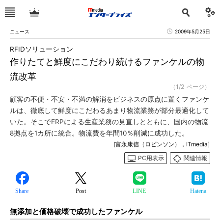
ニュース
2009年5月25日
RFIDソリューション
作りたてと鮮度にこだわり続けるファンケルの物
流改革
（1/2 ページ）
顧客の不便・不安・不満の解消をビジネスの原点に置くファンケ
ルは、徹底して鮮度にこだわるあまり物流業務が部分最適化して
いた。そこでERPによる生産業務の見直しとともに、国内の物流
8拠点を1カ所に統合。物流費を年間10％削減に成功した。
[富永康信（ロビンソン），ITmedia]
PC用表示
関連情報
Share
Post
LINE
Hatena
無添加と価格破壊で成功したファンケル