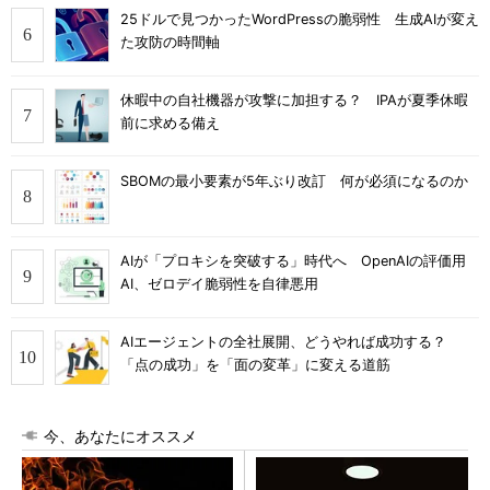
25ドルで見つかったWordPressの脆弱性 生成AIが変え
た攻防の時間軸
休暇中の自社機器が攻撃に加担する？ IPAが夏季休暇
前に求める備え
SBOMの最小要素が5年ぶり改訂 何が必須になるのか
AIが「プロキシを突破する」時代へ OpenAIの評価用
AI、ゼロデイ脆弱性を自律悪用
AIエージェントの全社展開、どうやれば成功する？
「点の成功」を「面の変革」に変える道筋
今、あなたにオススメ