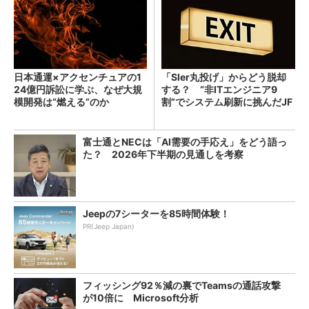
日本通運×アクセンチュアの1
「SIer丸投げ」からどう脱却
24億円訴訟に学ぶ、なぜ大規
する？ “非ITエンジニア9
模開発は“燃える”のか
割”でシステム刷新に挑んだJF
Eスチールに学ぶ
富士通とNECは「AI需要の手応え」をどう語っ
た？ 2026年下半期の見通しを考察
Jeepの7シーターを85時間体験！
PR(Jeep Japan)
フィッシング92％減の裏でTeamsの通話攻撃
が10倍に Microsoft分析