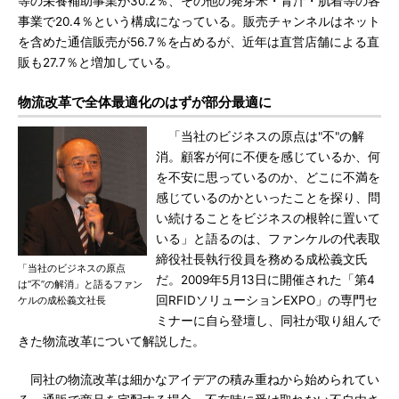
等の栄養補助事業が30.2％、その他の発芽米・青汁・肌着等の各
事業で20.4％という構成になっている。販売チャンネルはネット
を含めた通信販売が56.7％を占めるが、近年は直営店舗による直
販も27.7％と増加している。
物流改革で全体最適化のはずが部分最適に
「当社のビジネスの原点は"不"の解
消。顧客が何に不便を感じているか、何
を不安に思っているのか、どこに不満を
感じているのかといったことを探り、問
い続けることをビジネスの根幹に置いて
いる」と語るのは、ファンケルの代表取
締役社長執行役員を務める成松義文氏
「当社のビジネスの原点
だ。2009年5月13日に開催された「第4
は“不”の解消」と語るファン
回RFIDソリューションEXPO」の専門セ
ケルの成松義文社長
ミナーに自ら登壇し、同社が取り組んで
きた物流改革について解説した。
同社の物流改革は細かなアイデアの積み重ねから始められてい