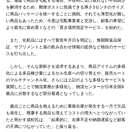
る。通販で商品を宅配する場合、不在時に受け取れない不自由さ
を解消するため、郵便ポストに投函できる厚さ3センチのサイズ
に商品パッケージを統一することに挑戦。それでも薄型化が難し
い商品もあったため、今度は宅配事業者と交渉し、顧客の希望に
より庭先に留め置くなどの「置き場所指定サービス」を始めた。
また、化粧品にはすべて製造年月日を明記し、無期限返品保
証、サプリメントと薬の飲み合わせ情報の提供など独自のサービ
スを打ち出した。
しかし、そんな新鮮さを追求するあまり、商品アイテムの多様
化による多品種少量によるセル生産への切り替えや、販売ルート
のマルチチャンネル化、さらには上記のような多様なサービスを
展開したことで物流業務が多様化し、物流センターが日本全国8
拠点に分散するなど部分最適となってしまった。
拠点ごとに商品を抱えるために重複在庫が発生する一方で欠品
も発生し、廃棄する商品も増えてコストの増大へとつながってい
たと明かす成松氏は、「結果的に、在庫不足や納期遅延など顧客
の不満につながっていた」と振り返る。