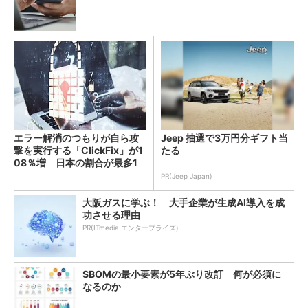
エラー解消のつもりが自ら攻
Jeep 抽選で3万円分ギフト当
撃を実行する「ClickFix」が1
たる
08％増 日本の割合が最多1
4％
PR(Jeep Japan)
大阪ガスに学ぶ！ 大手企業が生成AI導入を成
功させる理由
PR(ITmedia エンタープライズ)
SBOMの最小要素が5年ぶり改訂 何が必須に
なるのか