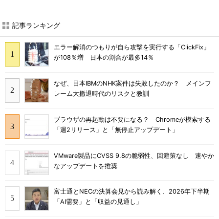
記事ランキング
エラー解消のつもりが自ら攻撃を実行する「ClickFix」
が108％増 日本の割合が最多14％
なぜ、日本IBMのNHK案件は失敗したのか？ メインフ
レーム大撤退時代のリスクと教訓
ブラウザの再起動は不要になる？ Chromeが模索する
「週2リリース」と「無停止アップデート」
VMware製品にCVSS 9.8の脆弱性、回避策なし 速やか
なアップデートを推奨
富士通とNECの決算会見から読み解く、2026年下半期
「AI需要」と「収益の見通し」