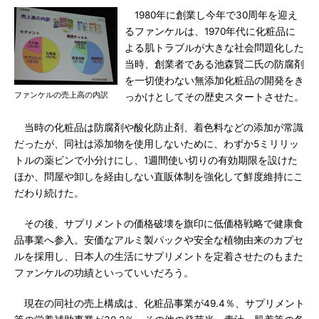
1980年に創業し今年で30周年を迎え
るファンケルは、1970年代に化粧品に
よる肌トラブルが大きな社会問題化した
当時、創業者である池森賢二氏の防腐剤
を一切使わない無添加化粧品の開発をき
ファンケルの売上高の内訳
っかけとしてその歴史スタートさせた。
当時の化粧品は防腐剤や酸化防止剤、着色料などの添加が常識
だったが、同社は添加物を使用しないために、わずか5ミリリッ
トルの薬ビンで小分けにし、1週間使い切りの有効期限を設けた
ほか、問屋や卸しを経由しない直販体制を強化して鮮度維持にこ
だわり続けた。
その後、サプリメントの価格破壊を旗印に低価格戦略で健康食
品事業へ参入。安価なアルミ製パックや安全な植物由来のカプセ
ルを採用し、日本人の生活にサプリメントを定着させたのもまた
ファンケルの功績といっていいだろう。
現在の同社の売上構成は、化粧品事業が49.4％、サプリメント