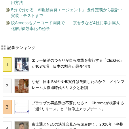
用方法
5分で分かる「AI駆動開発エージェント」 要件定義から設計・
実装・テストまで
脱Accessもノーコード開発で――京セラなど4社に学ぶ属人
化解消&効率化の秘訣
記事ランキング
エラー解消のつもりが自ら攻撃を実行する「ClickFix」
が108％増 日本の割合が最多14％
なぜ、日本IBMのNHK案件は失敗したのか？ メインフ
レーム大撤退時代のリスクと教訓
ブラウザの再起動は不要になる？ Chromeが模索する
「週2リリース」と「無停止アップデート」
富士通とNECの決算会見から読み解く、2026年下半期