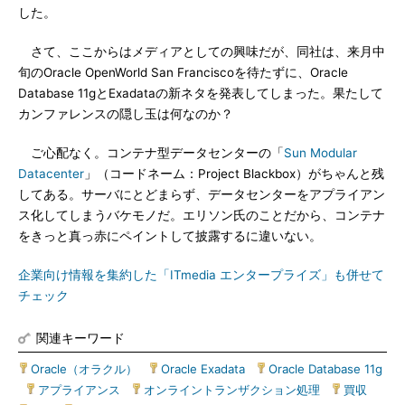
した。
さて、ここからはメディアとしての興味だが、同社は、来月中
旬のOracle OpenWorld San Franciscoを待たずに、Oracle
Database 11gとExadataの新ネタを発表してしまった。果たして
カンファレンスの隠し玉は何なのか？
ご心配なく。コンテナ型データセンターの「
Sun Modular
Datacenter
」（コードネーム：Project Blackbox）がちゃんと残
してある。サーバにとどまらず、データセンターをアプライアン
ス化してしまうバケモノだ。エリソン氏のことだから、コンテナ
をきっと真っ赤にペイントして披露するに違いない。
企業向け情報を集約した「ITmedia エンタープライズ」も併せて
チェック
関連キーワード
Oracle（オラクル）
|
Oracle Exadata
|
Oracle Database 11g
|
アプライアンス
|
オンライントランザクション処理
|
買収
|