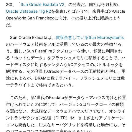
2弾、「
Sun Oracle Exadata V2
」の発表だ。同社は今月初め、
Oracle Database 11g R2
を発表したばかりで、来月半ばのOracle
OpenWorld San Franciscoに向け、その盛り上げに躍起のよう
だ。
Sun Oracle Exadataは、
買収合意しているSun Microsystems
のハードウェア技術をフルに活用しているのが最大の特徴だろ
う。新しいSun FlashFireテクノロジーを使い、頻繁に利用され
る「ホットなデータ」をフラッシュメモリに移動することで、ハ
ードディスクに対するランダムなI/Oアクセスのボトルネックを
解消する。その容量もOracleデータベースの圧縮技術と併せ、用
途にもよるが、DRAMに数テラバイト、フラッシュメモリには数
十テラバイトまで格納できるという。
このため、第1世代のExadataがデータウェアハウス向けと位置
付けられていたのに対して、バージョン2はワークロードの種類
を選ばない。大規模なデータウェアハウスだけでなく、オンライ
ントランザクション処理（OLTP）や、さまざまなアプリケーシ
ョンも統合した、巨大なサーバグリッドを構築した場合にも、そ
のパフォーマンスを飛躍的に高められるという。