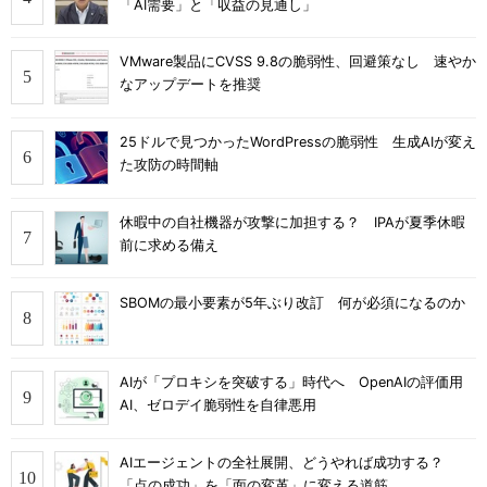
「AI需要」と「収益の見通し」
VMware製品にCVSS 9.8の脆弱性、回避策なし 速やか
なアップデートを推奨
25ドルで見つかったWordPressの脆弱性 生成AIが変え
た攻防の時間軸
休暇中の自社機器が攻撃に加担する？ IPAが夏季休暇
前に求める備え
SBOMの最小要素が5年ぶり改訂 何が必須になるのか
AIが「プロキシを突破する」時代へ OpenAIの評価用
AI、ゼロデイ脆弱性を自律悪用
AIエージェントの全社展開、どうやれば成功する？
「点の成功」を「面の変革」に変える道筋