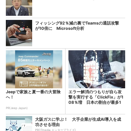
フィッシング92％減の裏でTeamsの通話攻撃
が10倍に Microsoft分析
Jeepで家族と夏一番の大冒険
エラー解消のつもりが自ら攻
へ！
撃を実行する「ClickFix」が1
08％増 日本の割合が最多1
4％
PR(Jeep Japan)
大阪ガスに学ぶ！ 大手企業が生成AI導入を成
功させる理由
PR(ITmedia エンタープライズ)