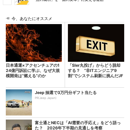
今、あなたにオススメ
日本通運×アクセンチュアの1
「SIer丸投げ」からどう脱却
24億円訴訟に学ぶ、なぜ大規
する？ “非ITエンジニア9
模開発は“燃える”のか
割”でシステム刷新に挑んだJF
Eスチールに学ぶ
Jeep 抽選で3万円分ギフト当たる
PR(Jeep Japan)
富士通とNECは「AI需要の手応え」をどう語っ
た？ 2026年下半期の見通しを考察