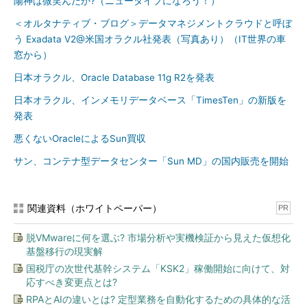
陽神は微笑んだか?（ニュータイプになろう！）
＜オルタナティブ・ブログ＞データマネジメントクラウドと呼ぼ
う Exadata V2@米国オラクル社発表（写真あり）（IT世界の車
窓から）
日本オラクル、Oracle Database 11g R2を発表
日本オラクル、インメモリデータベース「TimesTen」の新版を
発表
悪くないOracleによるSun買収
サン、コンテナ型データセンター「Sun MD」の国内販売を開始
関連資料（ホワイトペーパー）
PR
脱VMwareに何を選ぶ? 市場分析や実機検証から見えた仮想化
基盤移行の現実解
国税庁の次世代基幹システム「KSK2」稼働開始に向けて、対
応すべき変更点とは?
RPAとAIの違いとは? 定型業務を自動化するための具体的な活