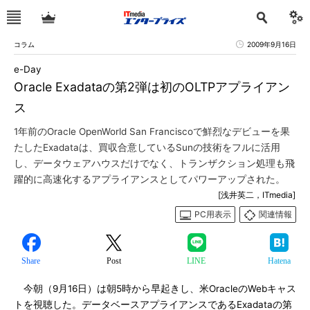
コラム
2009年9月16日
e-Day
Oracle Exadataの第2弾は初のOLTPアプライアン
ス
1年前のOracle OpenWorld San Franciscoで鮮烈なデビューを果
たしたExadataは、買収合意しているSunの技術をフルに活用
し、データウェアハウスだけでなく、トランザクション処理も飛
躍的に高速化するアプライアンスとしてパワーアップされた。
[浅井英二，ITmedia]
PC用表示
関連情報
Share
Post
LINE
Hatena
今朝（9月16日）は朝5時から早起きし、米OracleのWebキャス
トを視聴した。データベースアプライアンスであるExadataの第