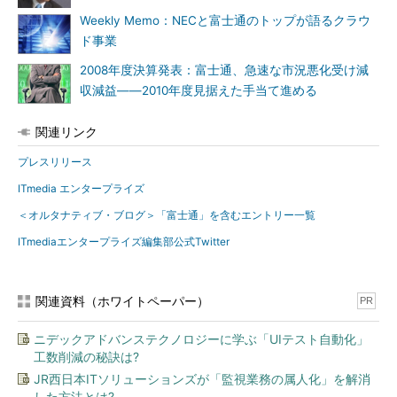
Weekly Memo：NECと富士通のトップが語るクラウ
ド事業
2008年度決算発表：富士通、急速な市況悪化受け減
収減益――2010年度見据えた手当て進める
関連リンク
プレスリリース
ITmedia エンタープライズ
＜オルタナティブ・ブログ＞「富士通」を含むエントリー一覧
ITmediaエンタープライズ編集部公式Twitter
関連資料（ホワイトペーパー）
PR
ニデックアドバンステクノロジーに学ぶ「UIテスト自動化」
工数削減の秘訣は?
JR西日本ITソリューションズが「監視業務の属人化」を解消
した方法とは?