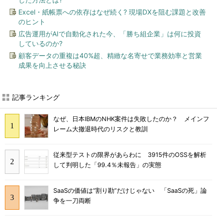
Excel・紙帳票への依存はなぜ続く? 現場DXを阻む課題と改善
のヒント
広告運用がAIで自動化された今、「勝ち組企業」は何に投資
しているのか?
顧客データの重複は40%超、精緻な名寄せで業務効率と営業
成果を向上させる秘訣
記事ランキング
なぜ、日本IBMのNHK案件は失敗したのか？ メインフ
レーム大撤退時代のリスクと教訓
従来型テストの限界があらわに 3915件のOSSを解析
して判明した「99.4％未報告」の実態
SaaSの価値は“割り勘”だけじゃない 「SaaSの死」論
争を一刀両断