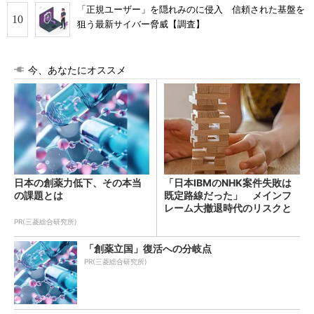
「正規ユーザー」を隠れみのに侵入 信頼された基盤を
狙う最新サイバー脅威【調査】
今、あなたにオススメ
日本の創薬力低下、その本当
「日本IBMのNHK案件失敗は
の課題とは
既定路線だった」 メインフ
レーム大撤退時代のリスクと
教訓
PR(三菱総合研究所)
「創薬立国」復活への分岐点
PR(三菱総合研究所)