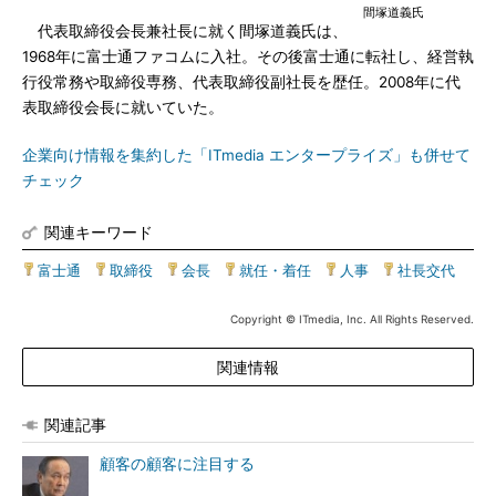
間塚道義氏
代表取締役会長兼社長に就く間塚道義氏は、
1968年に富士通ファコムに入社。その後富士通に転社し、経営執
行役常務や取締役専務、代表取締役副社長を歴任。2008年に代
表取締役会長に就いていた。
企業向け情報を集約した「ITmedia エンタープライズ」も併せて
チェック
関連キーワード
富士通
|
取締役
|
会長
|
就任・着任
|
人事
|
社長交代
Copyright © ITmedia, Inc. All Rights Reserved.
関連情報
関連記事
顧客の顧客に注目する