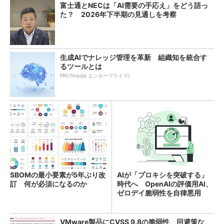
富士通とNECは「AI需要の手応え」をどう語っ
た？ 2026年下半期の見通しを考察
生成AIでナレッジ管理を革新 組織知を統合す
るツールとは
PR(ITmedia エンタープライズ)
SBOMの最小要素が5年ぶり改
AIが「プロキシを突破する」
訂 何が必須になるのか
時代へ OpenAIの評価用AI、
ゼロデイ脆弱性を自律悪用
VMware製品にCVSS 9.8の脆弱性、回避策な