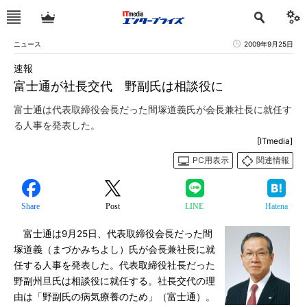
ニュース
2009年9月25日
速報
富士通が社長交代 野副氏は相談役に
富士通は代表取締役会長だった間塚道義氏が会長兼社長に就任す
る人事を発表した。
[ITmedia]
PC用表示
関連情報
Share
Post
LINE
Hatena
富士通は9月25日、代表取締役会長だった間
塚道義（まづかみちよし）氏が会長兼社長に就
任する人事を発表した。代表取締役社長だった
野副州旦氏は相談役に就任する。社長交代の理
由は「野副氏の病気療養のため」（富士通）。