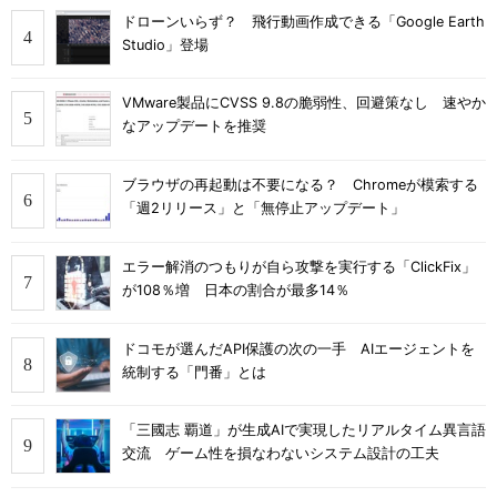
ドローンいらず？ 飛行動画作成できる「Google Earth
Studio」登場
VMware製品にCVSS 9.8の脆弱性、回避策なし 速やか
なアップデートを推奨
ブラウザの再起動は不要になる？ Chromeが模索する
「週2リリース」と「無停止アップデート」
エラー解消のつもりが自ら攻撃を実行する「ClickFix」
が108％増 日本の割合が最多14％
ドコモが選んだAPI保護の次の一手 AIエージェントを
統制する「門番」とは
「三國志 覇道」が生成AIで実現したリアルタイム異言語
交流 ゲーム性を損なわないシステム設計の工夫