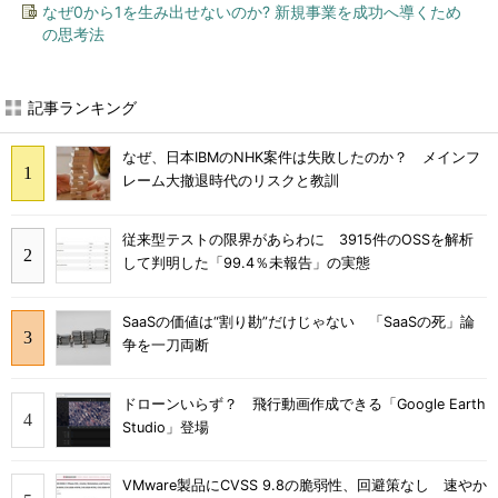
なぜ0から1を生み出せないのか? 新規事業を成功へ導くため
の思考法
記事ランキング
なぜ、日本IBMのNHK案件は失敗したのか？ メインフ
レーム大撤退時代のリスクと教訓
従来型テストの限界があらわに 3915件のOSSを解析
して判明した「99.4％未報告」の実態
SaaSの価値は“割り勘”だけじゃない 「SaaSの死」論
争を一刀両断
ドローンいらず？ 飛行動画作成できる「Google Earth
Studio」登場
VMware製品にCVSS 9.8の脆弱性、回避策なし 速やか