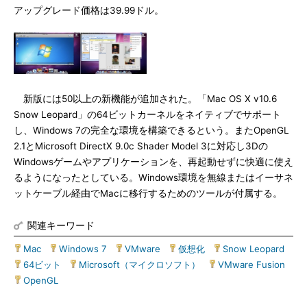
アップグレード価格は39.99ドル。
新版には50以上の新機能が追加された。「Mac OS X v10.6
Snow Leopard」の64ビットカーネルをネイティブでサポート
し、Windows 7の完全な環境を構築できるという。またOpenGL
2.1とMicrosoft DirectX 9.0c Shader Model 3に対応し3Dの
Windowsゲームやアプリケーションを、再起動せずに快適に使え
るようになったとしている。Windows環境を無線またはイーサネ
ットケーブル経由でMacに移行するためのツールが付属する。
関連キーワード
Mac
|
Windows 7
|
VMware
|
仮想化
|
Snow Leopard
|
64ビット
|
Microsoft（マイクロソフト）
|
VMware Fusion
|
OpenGL