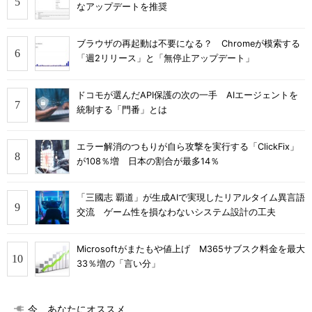
なアップデートを推奨
ブラウザの再起動は不要になる？ Chromeが模索する
「週2リリース」と「無停止アップデート」
ドコモが選んだAPI保護の次の一手 AIエージェントを
統制する「門番」とは
エラー解消のつもりが自ら攻撃を実行する「ClickFix」
が108％増 日本の割合が最多14％
「三國志 覇道」が生成AIで実現したリアルタイム異言語
交流 ゲーム性を損なわないシステム設計の工夫
Microsoftがまたもや値上げ M365サブスク料金を最大
33％増の「言い分」
今、あなたにオススメ