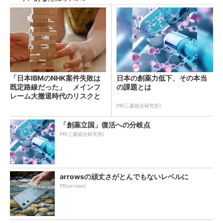
「日本IBMのNHK案件失敗は
日本の創薬力低下、その本当
既定路線だった」 メインフ
の課題とは
レーム大撤退時代のリスクと
教訓
PR(三菱総合研究所)
「創薬立国」復活への分岐点
PR(三菱総合研究所)
arrowsの頑丈さがとんでもないレベルに
PR(arrows)