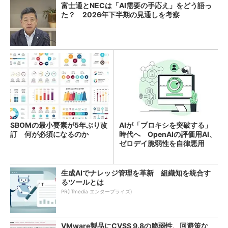
富士通とNECは「AI需要の手応え」をどう語っ
た？ 2026年下半期の見通しを考察
SBOMの最小要素が5年ぶり改
AIが「プロキシを突破する」
訂 何が必須になるのか
時代へ OpenAIの評価用AI、
ゼロデイ脆弱性を自律悪用
生成AIでナレッジ管理を革新 組織知を統合す
るツールとは
PR(ITmedia エンタープライズ)
VMware製品にCVSS 9.8の脆弱性、回避策な