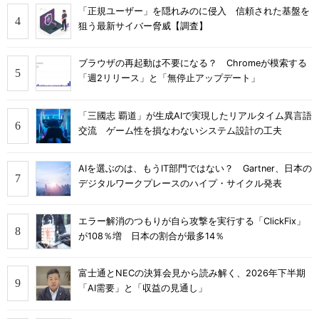
「正規ユーザー」を隠れみのに侵入 信頼された基盤を
狙う最新サイバー脅威【調査】
ブラウザの再起動は不要になる？ Chromeが模索する
「週2リリース」と「無停止アップデート」
「三國志 覇道」が生成AIで実現したリアルタイム異言語
交流 ゲーム性を損なわないシステム設計の工夫
AIを選ぶのは、もうIT部門ではない？ Gartner、日本の
デジタルワークプレースのハイプ・サイクル発表
エラー解消のつもりが自ら攻撃を実行する「ClickFix」
が108％増 日本の割合が最多14％
富士通とNECの決算会見から読み解く、2026年下半期
「AI需要」と「収益の見通し」