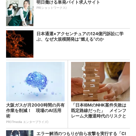
明日働ける単発バイト求人サイト
PR(ショットワークス)
日本通運×アクセンチュアの124億円訴訟に学
ぶ、なぜ大規模開発は“燃える”のか
大阪ガスが月2000時間の共有
「日本IBMのNHK案件失敗は
作業を削減！ 現場のAI活用
既定路線だった」 メインフ
術
レーム大撤退時代のリスクと
教訓
PR(ITmedia エンタープライズ)
エラー解消のつもりが自ら攻撃を実行する「Cl