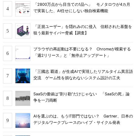
「2800万点から目当ての1品へ」 モノタロウが4カ月
で実装した、AI任せにしない独自検索機能
「正規ユーザー」を隠れみのに侵入 信頼された基盤を
狙う最新サイバー脅威【調査】
ブラウザの再起動は不要になる？ Chromeが模索する
「週2リリース」と「無停止アップデート」
「三國志 覇道」が生成AIで実現したリアルタイム異言語
交流 ゲーム性を損なわないシステム設計の工夫
SaaSの価値は“割り勘”だけじゃない 「SaaSの死」論
争を一刀両断
AIを選ぶのは、もうIT部門ではない？ Gartner、日本の
デジタルワークプレースのハイプ・サイクル発表