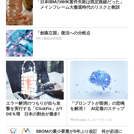
「日本IBMのNHK案件失敗は既定路線だった」
メインフレーム大撤退時代のリスクと教訓
「創薬立国」復活への分岐点
PR(三菱総合研究所)
エラー解消のつもりが自ら攻
「プロンプトが面倒」の悲鳴
撃を実行する「ClickFix」が1
を解消！ AI定着のステップ
08％増 日本の割合が最多1
4％
PR(ITmedia エンタープライズ)
SBOMの最小要素が5年ぶり改訂 何が必須に