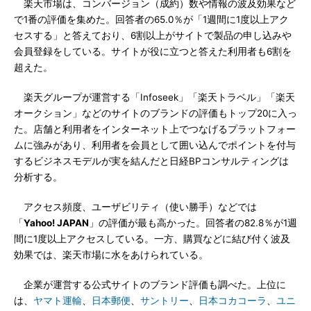
楽天市場は、コンバージョン（成約）数や情報の波及効果など
で1番の評価を集めた。回答者の65.0％が「1週間に1度以上アク
セスする」と答えており、6割以上がサイトで製品の申し込みや
会員登録をしている。サイトが役に立つと答えた利用者も6割を
超えた。
楽天グループが運営する「Infoseek」「楽天トラベル」「楽天
オークション」などのサイトのブランドの評価もトップ20に入っ
た。店舗と利用者をインターネット上でつなげるプラットフォー
ムに強みがあり、利用者を会員として囲い込んでポイントを付与
するビジネスモデルが実を結んだと日経BPコンサルティングは
分析する。
アクセス頻度、ユーザビリティ（使い勝手）などでは
「
Yahoo! JAPAN
」の評価が最も高かった。回答者の82.8％が1週
間に1度以上アクセスしている。一方、購買などに結び付く波及
効果では、楽天市場に水をあけられている。
企業が運営する公式サイトのブランド評価も調べた。上位に
は、
ヤマト運輸
、
日本郵便
、
サントリー
、
日本コカコーラ
、
ユニ