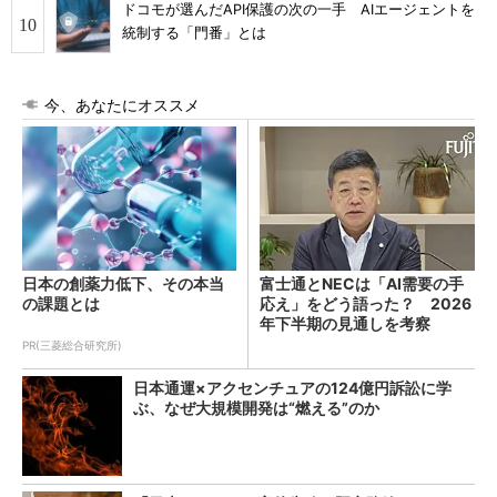
ドコモが選んだAPI保護の次の一手 AIエージェントを
統制する「門番」とは
今、あなたにオススメ
日本の創薬力低下、その本当
富士通とNECは「AI需要の手
の課題とは
応え」をどう語った？ 2026
年下半期の見通しを考察
PR(三菱総合研究所)
日本通運×アクセンチュアの124億円訴訟に学
ぶ、なぜ大規模開発は“燃える”のか