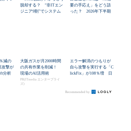
脱却する？ “非ITエン
要の手応え」をどう語
ジニア9割”でシステム
った？ 2026年下半期
刷新に挑...
の見通しを考...
2％減の
大阪ガスが月2000時間
エラー解消のつもりが
通話攻撃が
の共有作業を削減！
自ら攻撃を実行する「C
oft分析
現場のAI活用術
lickFix」が108％増 日
本の割...
PR(ITmedia エンタープライ
ズ)
Recommended by