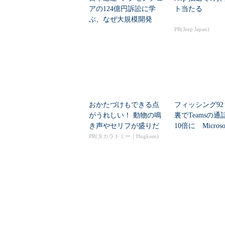
アの124億円訴訟に学
ト当たる
ぶ、なぜ大規模開発
は“燃える”のか
PR(Jeep Japan)
おかたづけもできる点
フィッシング9
がうれしい！ 動物の鳴
裏でTeamsの
き声やセリフが盛りだ
10倍に Micros
くさんの「アニア ...
PR(タカラトミー｜Hugkum)