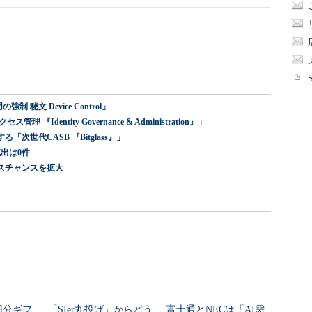
 秘文 Device Control」
dentity Governance & Administration』」
世代CASB 『Bitglass』」
出は0件
スチャンスを拡大
万円分ギフ
「SIer丸投げ」からどう
富士通とNECは「AI需