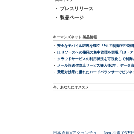
プレスリリース
製品ページ
キーマンズネット 製品情報
安全なモバイル環境を確立「Wi-Fi制御/VPN利用の強制
ITリソースへの権限の集中管理を実現「ID・アクセス管理 『I
クラウドサービスの利用状況を可視化して制御する「次
メール誤送信防止サービス導入後2年、データ流
費用対効果に優れたロードバランサーでビジネ
今、あなたにオススメ
日本通運×アクセンチュ
Jeep 抽選で3