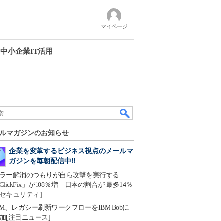
マイページ
中小企業IT活用
ルマガジンのお知らせ
企業を変革するビジネス視点のメールマ
ガジンを毎朝配信中!!
ラー解消のつもりが自ら攻撃を実行する
ClickFix」が108％増 日本の割合が 最多14％
セキュリティ］
BM、レガシー刷新ワークフローをIBM Bobに
加[注目ニュース]