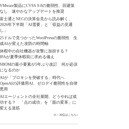
VMware製品にCVSS 9.8の脆弱性、回避策
なし 速やかなアップデートを推奨
富士通とNECの決算会見から読み解く、
2026年下半期「AI需要」と「収益の見通
し」
25ドルで見つかったWordPressの脆弱性 生
成AIが変えた攻防の時間軸
休暇中の自社機器が攻撃に加担する？
IPAが夏季休暇前に求める備え
SBOMの最小要素が5年ぶり改訂 何が必須
になるのか
AIが「プロキシを突破する」時代へ
OpenAIの評価用AI、ゼロデイ脆弱性を自律
悪用
AIエージェントの全社展開、どうやれば成
功する？ 「点の成功」を「面の変革」に
変える道筋
11～30位はこちら
»