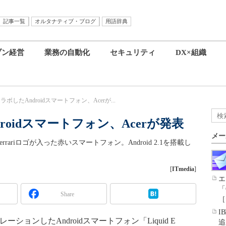
記事一覧
オルタナティブ・ブログ
用語辞典
ブン経営
業務の自動化
セキュリティ
DX×組織
iとコラボしたAndroidスマートフォン、Acerが...
ndroidスマートフォン、Acerが発表
メー
dition」はFerrariロゴが入った赤いスマートフォン。Android 2.1を搭載し
[
ITmedia
]
エ
「
Share
［
I
ションしたAndroidスマートフォン「Liquid E
追