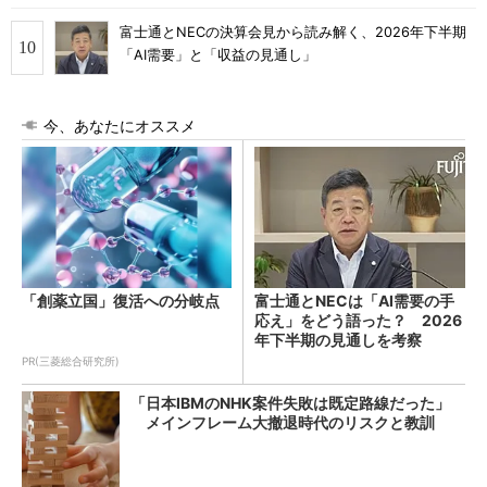
富士通とNECの決算会見から読み解く、2026年下半期
「AI需要」と「収益の見通し」
今、あなたにオススメ
「創薬立国」復活への分岐点
富士通とNECは「AI需要の手
応え」をどう語った？ 2026
年下半期の見通しを考察
PR(三菱総合研究所)
「日本IBMのNHK案件失敗は既定路線だった」
メインフレーム大撤退時代のリスクと教訓