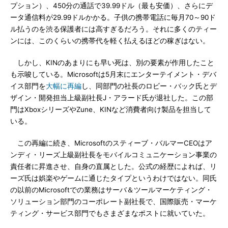
プション）、450分の通話で39.99ドル（最も安価）、さらにデ
ータ通信料が29.99ドルかかる。子供の携帯電話に毎月70～90ド
ル払うのを渋る保護者には高すぎるだろう。それに多くのティー
ンには、このくらいの携帯代を軽く払えるほどの稼ぎはない。
しかし、KINのあまりにも早い死は、別の要素が作用したこと
も示唆している。Microsoftは5月末にエンターテイメント・デバ
イス部門を
大幅に再編
し、同部門の社長のロビー・バック氏とデ
ザイン・開発担当上級副社長J・アラード氏が退社した。この部
門はXboxシリーズやZune、KINなど消費者向け製品を担当して
いる。
この再編に続き、Microsoftのスティーブ・バルマーCEOはア
ンディ・リーズ上級副社長をモバイルコミュニケーション事業の
責任者に昇進させ、自身の直属とした。公式の経歴によれば、リ
ーズ氏は娯楽やゲームに通じたタイプというわけではない。同氏
の以前のMicrosoftでの業務はサーバ＆ツールマーケティング・
ソリューション部門のコーポレート副社長で、国際販売・マーケ
ティング・サービス部門でもさまざまなポストに就いていた。