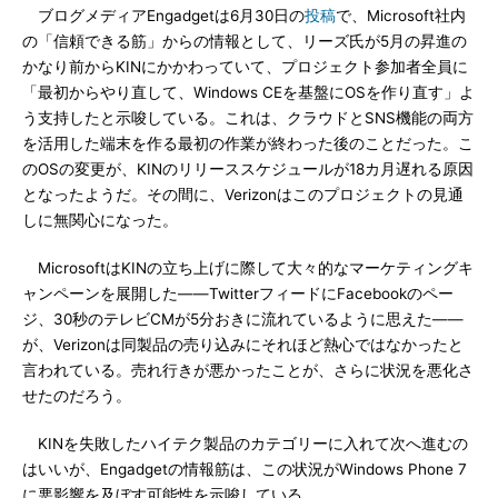
ブログメディアEngadgetは6月30日の
投稿
で、Microsoft社内
の「信頼できる筋」からの情報として、リーズ氏が5月の昇進の
かなり前からKINにかかわっていて、プロジェクト参加者全員に
「最初からやり直して、Windows CEを基盤にOSを作り直す」よ
う支持したと示唆している。これは、クラウドとSNS機能の両方
を活用した端末を作る最初の作業が終わった後のことだった。こ
のOSの変更が、KINのリリーススケジュールが18カ月遅れる原因
となったようだ。その間に、Verizonはこのプロジェクトの見通
しに無関心になった。
MicrosoftはKINの立ち上げに際して大々的なマーケティングキ
ャンペーンを展開した――TwitterフィードにFacebookのペー
ジ、30秒のテレビCMが5分おきに流れているように思えた――
が、Verizonは同製品の売り込みにそれほど熱心ではなかったと
言われている。売れ行きが悪かったことが、さらに状況を悪化さ
せたのだろう。
KINを失敗したハイテク製品のカテゴリーに入れて次へ進むの
はいいが、Engadgetの情報筋は、この状況がWindows Phone 7
に悪影響を及ぼす可能性を示唆している。