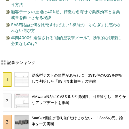
う方法
顧客データの重複は40%超、精緻な名寄せで業務効率と営業
成果を向上させる秘訣
SASE製品は何を比較すればよい? 機能の「ゆらぎ」に惑わさ
れない選び方
年間4000件送信される“標的型攻撃メール”、効果的な訓練に
必要なものは?
記事ランキング
従来型テストの限界があらわに 3915件のOSSを解析
して判明した「99.4％未報告」の実態
VMware製品にCVSS 9.8の脆弱性、回避策なし 速やか
なアップデートを推奨
SaaSの価値は“割り勘”だけじゃない 「SaaSの死」論
争を一刀両断