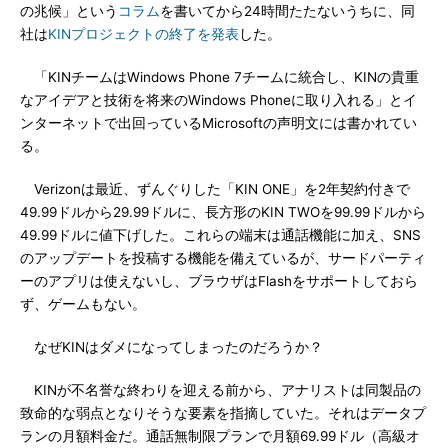
の兆候」という
コラム
を書いてから24時間たたないうちに、同
社は
KINプロジェクトの終了を発表
した。
「KINチームはWindows Phone 7チームに統合し、KINの貴重
なアイデアと技術を将来のWindows Phoneに取り入れる」とイ
ンターネットで出回っているMicrosoftの声明文には書かれてい
る。
Verizonは最近、ずんぐりした「KIN ONE」を2年契約付きで
49.99ドルから29.99ドルに、長方形のKIN TWOを99.99ドルから
49.99ドルに値下げした。これらの端末は通話機能に加え、SNS
のアップデートを投稿する機能を備えているが、サードパーティ
ーのアプリは使えないし、ブラウザはFlashをサポートしておら
ず、ゲームもない。
なぜKINはダメになってしまったのだろうか？
KINが不名誉な終わりを迎える前から、アナリストは同製品の
致命的な弱点となりそうな要素を指摘していた。それはデータプ
ランの月額料金だ。通話無制限プランで月額69.99ドル（高級オ