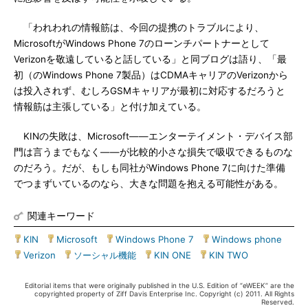
「われわれの情報筋は、今回の提携のトラブルにより、
MicrosoftがWindows Phone 7のローンチパートナーとして
Verizonを敬遠していると話している」と同ブログは語り、「最
初（のWindows Phone 7製品）はCDMAキャリアのVerizonから
は投入されず、むしろGSMキャリアが最初に対応するだろうと
情報筋は主張している」と付け加えている。
KINの失敗は、Microsoft――エンターテイメント・デバイス部
門は言うまでもなく――が比較的小さな損失で吸収できるものな
のだろう。だが、もしも同社がWindows Phone 7に向けた準備
でつまずいているのなら、大きな問題を抱える可能性がある。
関連キーワード
KIN
|
Microsoft
|
Windows Phone 7
|
Windows phone
|
Verizon
|
ソーシャル機能
|
KIN ONE
|
KIN TWO
Editorial items that were originally published in the U.S. Edition of “eWEEK” are the
copyrighted property of Ziff Davis Enterprise Inc. Copyright (c) 2011. All Rights
Reserved.