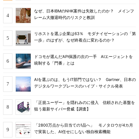
なぜ、日本IBMのNHK案件は失敗したのか？ メインフ
レーム大撤退時代のリスクと教訓
リホストを選ぶ企業は63％ モダナイゼーションの「第
一歩」のはずが、なぜ終着点に変わるのか？
ドコモが選んだAPI保護の次の一手 AIエージェントを
統制する「門番」とは
AIを選ぶのは、もうIT部門ではない？ Gartner、日本の
デジタルワークプレースのハイプ・サイクル発表
「正規ユーザー」を隠れみのに侵入 信頼された基盤を
狙う最新サイバー脅威【調査】
「2800万点から目当ての1品へ」 モノタロウが4カ月
で実装した、AI任せにしない独自検索機能