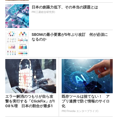
日本の創薬力低下、その本当の課題とは
PR(三菱総合研究所)
SBOMの最小要素が5年ぶり改訂 何が必須に
なるのか
エラー解消のつもりが自ら攻
既存ツールは捨てない！ ア
撃を実行する「ClickFix」が1
プリ連携で防ぐ情報のサイロ
08％増 日本の割合が最多1
化
4％
PR(ITmedia エンタープライズ)