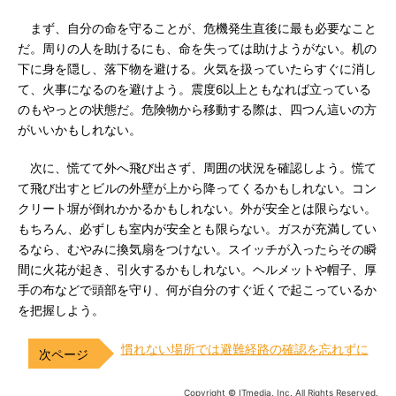
まず、自分の命を守ることが、危機発生直後に最も必要なこと
だ。周りの人を助けるにも、命を失っては助けようがない。机の
下に身を隠し、落下物を避ける。火気を扱っていたらすぐに消し
て、火事になるのを避けよう。震度6以上ともなれば立っている
のもやっとの状態だ。危険物から移動する際は、四つん這いの方
がいいかもしれない。
次に、慌てて外へ飛び出さず、周囲の状況を確認しよう。慌て
て飛び出すとビルの外壁が上から降ってくるかもしれない。コン
クリート塀が倒れかかるかもしれない。外が安全とは限らない。
もちろん、必ずしも室内が安全とも限らない。ガスが充満してい
るなら、むやみに換気扇をつけない。スイッチが入ったらその瞬
間に火花が起き、引火するかもしれない。ヘルメットや帽子、厚
手の布などで頭部を守り、何が自分のすぐ近くで起こっているか
を把握しよう。
慣れない場所では避難経路の確認を忘れずに
Copyright © ITmedia, Inc. All Rights Reserved.