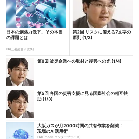
日本の創薬力低下、その本当
第2回 リスクに備える7文字の
の課題とは
原則 (1/3)
PR(三菱総合研究所)
第8回 被災企業への取材と復興への光 (1/4)
第5回 各国の災害支援に見る国際社会の相互扶
助 (1/3)
大阪ガスが月2000時間の共有作業を削減！
現場のAI活用術
PR(ITmedia エンタープライズ)