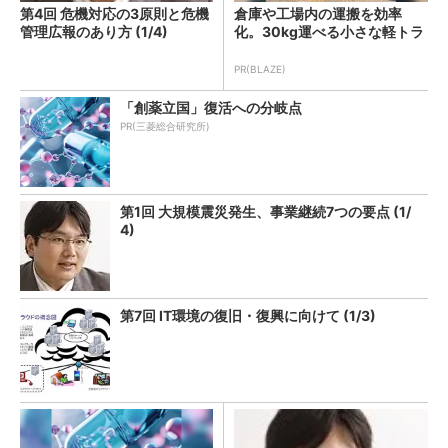
第4回 危機対応の3原則と危機
倉庫や工場内の運搬を効率
管理広報のあり方 (1/4)
化。30kg運べる小さな軽トラ
PR(BLAZE)
「創薬立国」復活への分岐点
PR(三菱総合研究所)
第1回 大規模震災発生、事業継続7つの要点 (1/
4)
第7回 IT環境の復旧・復興に向けて (1/3)