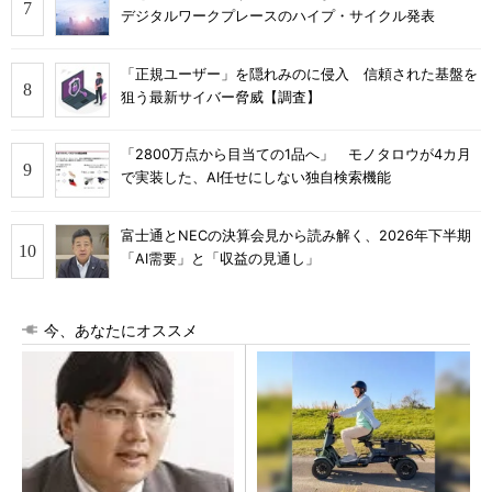
デジタルワークプレースのハイプ・サイクル発表
「正規ユーザー」を隠れみのに侵入 信頼された基盤を
狙う最新サイバー脅威【調査】
「2800万点から目当ての1品へ」 モノタロウが4カ月
で実装した、AI任せにしない独自検索機能
富士通とNECの決算会見から読み解く、2026年下半期
「AI需要」と「収益の見通し」
今、あなたにオススメ