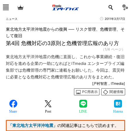
ニュース
2011年3月17日
東北地方太平洋沖地震からの復興 ── リスク管理、危機管理、そ
して復旧
第4回 危機対応の3原則と危機管理広報のあり方
（1/4 ページ）
東北地方太平洋沖地震の危機に直面し、これから事業継続・復旧
対応を進める企業の一助になればとITmedia エンタープライズ編
集部では危機管理の専門家に連載をお願いした。今回は、震災時
に必要となる危機対応と危機管理広報のあり方をまとめた。
[戸村智憲，ITmedia]
PC用表示
関連情報
Share
Post
LINE
Hatena
「東北地方太平洋沖地震」
の関連記事はこちらで読めます。