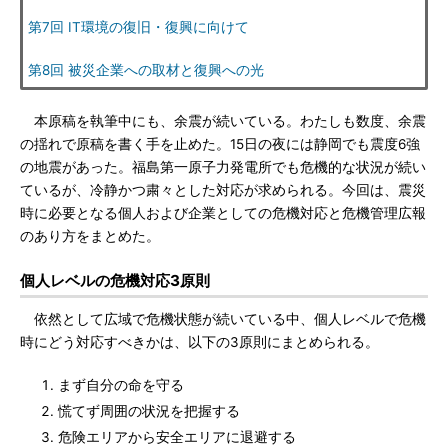
第7回 IT環境の復旧・復興に向けて
第8回 被災企業への取材と復興への光
本原稿を執筆中にも、余震が続いている。わたしも数度、余震
の揺れで原稿を書く手を止めた。15日の夜には静岡でも震度6強
の地震があった。福島第一原子力発電所でも危機的な状況が続い
ているが、冷静かつ粛々とした対応が求められる。今回は、震災
時に必要となる個人および企業としての危機対応と危機管理広報
のあり方をまとめた。
個人レベルの危機対応3原則
依然として広域で危機状態が続いている中、個人レベルで危機
時にどう対応すべきかは、以下の3原則にまとめられる。
まず自分の命を守る
慌てず周囲の状況を把握する
危険エリアから安全エリアに退避する