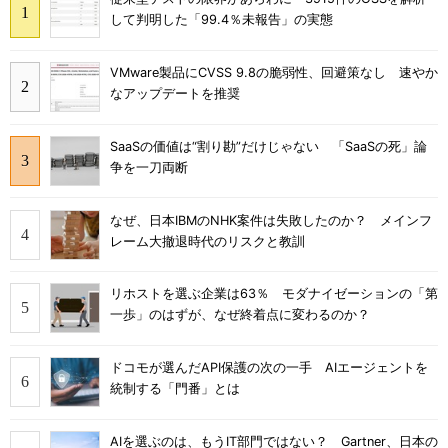
して判明した「99.4％未報告」の実態
VMware製品にCVSS 9.8の脆弱性、回避策なし 速やか
なアップデートを推奨
SaaSの価値は“割り勘”だけじゃない 「SaaSの死」論
争を一刀両断
なぜ、日本IBMのNHK案件は失敗したのか？ メインフ
レーム大撤退時代のリスクと教訓
リホストを選ぶ企業は63％ モダナイゼーションの「第
一歩」のはずが、なぜ終着点に変わるのか？
ドコモが選んだAPI保護の次の一手 AIエージェントを
統制する「門番」とは
AIを選ぶのは、もうIT部門ではない？ Gartner、日本の