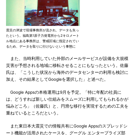
震災の津波で現場事務所が流され、データも失っ
たという。福島第1原子力発電所から2キロメート
ル地点にある事務所は、警戒区域に指定されてい
るため、データを取りに行けないという事態に
また、当時利用していた外部のメールサービスが設備を大規模
災害が予想される地域に移転させることにもなったという。佐藤
氏は、「こうした状況から海外のデータセンターの利用も検討に
加え、その結果としてGoogleを選択した」と述べた。
Google Appsの本格運用は9月を予定。「特に年配の社員に
は、どうすれば新しい仕組みをスムーズに利用してもられるかが
悩みどころ」（佐藤氏）と、円滑な移行を実現するための工夫を
重ねているところだという。
また東日本大震災での情報共有にGoogle Appsのスプレッドシ
ート機能が活用されたケースを、グーグル エンタープライズ部