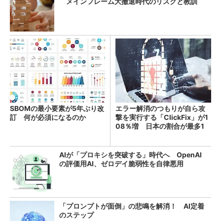
メインフレーム大撤退時代のリスクと教訓
SBOMの最小要素が5年ぶり改
エラー解消のつもりが自ら攻
訂 何が必須になるのか
撃を実行する「ClickFix」が1
08％増 日本の割合が最多1
4％
AIが「プロキシを突破する」時代へ OpenAI
の評価用AI、ゼロデイ脆弱性を自律悪用
「プロンプトが面倒」の悲鳴を解消！ AI定着
のステップ