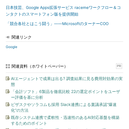
日本技芸、Google Apps拡張サービス racemeワークフロー＆コ
ンタクトのスマートフォン版を提供開始
「競合各社とはこう闘う」――MicrosoftのターナーCOO
関連リンク
Google
関連資料（ホワイトペーパー）
PR
AIエージェントで成果は出る? 調査結果に見る費用対効果の実
態
「会計ソフト」6製品を徹底比較 22の選定ポイントをユーザ
ー評価を基に分析
ビザスクやソラコムも採用 Slack連携による稟議承認“爆速
化”の方法
既存システム連携で柔軟性・迅速性のあるAI対応基盤を構築
するためのポイント