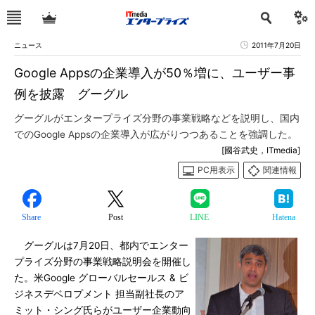
ニュース
2011年7月20日
Google Appsの企業導入が50％増に、ユーザー事
例を披露 グーグル
グーグルがエンタープライズ分野の事業戦略などを説明し、国内
でのGoogle Appsの企業導入が広がりつつあることを強調した。
[國谷武史，ITmedia]
PC用表示
関連情報
Share
Post
LINE
Hatena
グーグルは7月20日、都内でエンター
プライズ分野の事業戦略説明会を開催し
た。米Google グローバルセールス & ビ
ジネスデベロプメント 担当副社長のア
ミット・シング氏らがユーザー企業動向