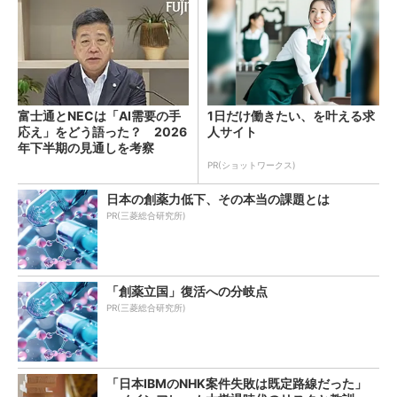
富士通とNECは「AI需要の手
1日だけ働きたい、を叶える求
応え」をどう語った？ 2026
人サイト
年下半期の見通しを考察
PR(ショットワークス)
日本の創薬力低下、その本当の課題とは
PR(三菱総合研究所)
「創薬立国」復活への分岐点
PR(三菱総合研究所)
「日本IBMのNHK案件失敗は既定路線だった」