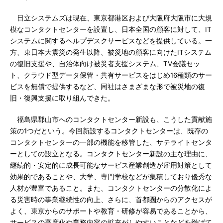
日立システムズは現在、東京都港区および大阪府大阪市に大規
模なコンタクトセンターを設置し、日本全国の顧客に対して、IT
システムに関するヘルプデスクサービスなどを提供している。一
方、東日本大震災の発生以降、被災地の顧客に向けたITシステム
の復旧支援や、自治体向け被災者支援システム、TV会議セッ
ト、クラウド型データ保管・共有サービスをはじめ16種類のサー
ビスを無償で提供するなど、同社はさまざまな形で被災地の復
旧・復興支援に取り組んできた。
福島県郡山市へのコンタクトセンター新設も、こうした貢献施
策の1つだという。今回新設するコンタクトセンターは、既存の
コンタクトセンターの一部の機能を移管した、サテライトセンタ
ーとしての設立となる。コンタクトセンター新設の主な理由に、
継続的・安定的に成長可能なサービス産業創造が雇用対策として
効果的であることや、大学、専門学校などが集積しており優秀な
人材が豊富であること。また、コンタクトセンターの分散化によ
る災害時の事業継続性の向上、さらに、首都圏からのアクセスが
よく、東京からのサポートや教育・研修が容易であることから、
サービスの高度化や業務内容の拡充がしやすいことなどを挙げて