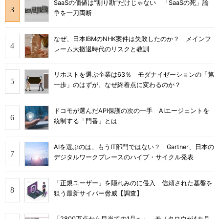
SaaSの価値は“割り勘”だけじゃない 「SaaSの死」論
争を一刀両断
なぜ、日本IBMのNHK案件は失敗したのか？ メインフ
レーム大撤退時代のリスクと教訓
リホストを選ぶ企業は63％ モダナイゼーションの「第
一歩」のはずが、なぜ終着点に変わるのか？
ドコモが選んだAPI保護の次の一手 AIエージェントを
統制する「門番」とは
AIを選ぶのは、もうIT部門ではない？ Gartner、日本の
デジタルワークプレースのハイプ・サイクル発表
「正規ユーザー」を隠れみのに侵入 信頼された基盤を
狙う最新サイバー脅威【調査】
「2800万点から目当ての1品へ」 モノタロウが4カ月