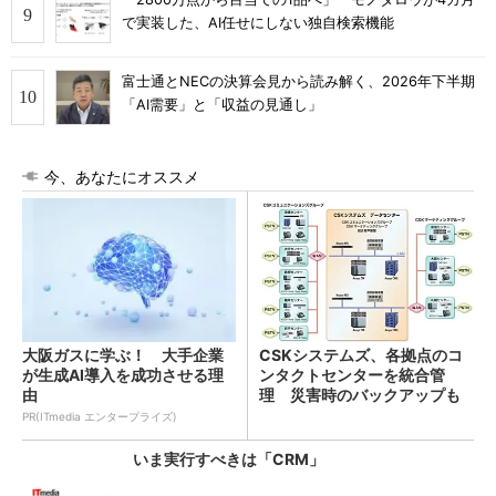
で実装した、AI任せにしない独自検索機能
富士通とNECの決算会見から読み解く、2026年下半期
「AI需要」と「収益の見通し」
今、あなたにオススメ
大阪ガスに学ぶ！ 大手企業
CSKシステムズ、各拠点のコ
が生成AI導入を成功させる理
ンタクトセンターを統合管
由
理 災害時のバックアップも
可能に
PR(ITmedia エンタープライズ)
いま実行すべきは「CRM」