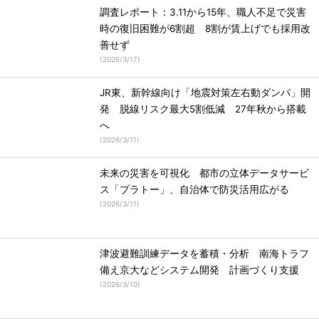
調査レポート：3.11から15年、職人不足で災害
時の復旧困難が6割超 8割が賃上げでも採用改
善せず
(
2026/3/17
)
JR東、新幹線向け「地震対策左右動ダンパ」開
発 脱線リスク最大5割低減 27年秋から搭載
へ
(
2026/3/11
)
未来の災害を可視化 都市の立体データサービ
ス「プラトー」、自治体で防災活用広がる
(
2026/3/11
)
津波避難訓練データを蓄積・分析 南海トラフ
備え京大などシステム開発 計画づくり支援
(
2026/3/10
)