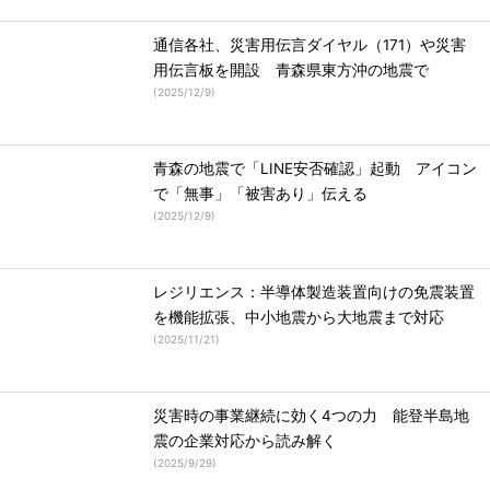
通信各社、災害用伝言ダイヤル（171）や災害
用伝言板を開設 青森県東方沖の地震で
(
2025/12/9
)
青森の地震で「LINE安否確認」起動 アイコン
で「無事」「被害あり」伝える
(
2025/12/9
)
レジリエンス：半導体製造装置向けの免震装置
を機能拡張、中小地震から大地震まで対応
(
2025/11/21
)
災害時の事業継続に効く4つの力 能登半島地
震の企業対応から読み解く
(
2025/9/29
)