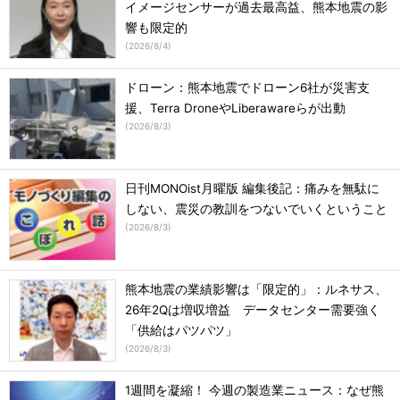
イメージセンサーが過去最高益、熊本地震の影
響も限定的
(
2026/8/4
)
ドローン：熊本地震でドローン6社が災害支
援、Terra DroneやLiberawareらが出動
(
2026/8/3
)
日刊MONOist月曜版 編集後記：痛みを無駄に
しない、震災の教訓をつないでいくということ
(
2026/8/3
)
熊本地震の業績影響は「限定的」：ルネサス、
26年2Qは増収増益 データセンター需要強く
「供給はパツパツ」
(
2026/8/3
)
1週間を凝縮！ 今週の製造業ニュース：なぜ熊