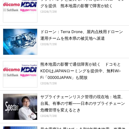
グを提供 熊本地震の影響で障害が続く
(
2026/7/29
)
ドローン：Terra Drone、屋内点検用ドローン
運用チームを熊本県の被災地へ派遣
(
2026/7/29
)
熊本地震の影響で通信障害が続く ドコモと
KDDIはJAPANローミングを提供中、無料Wi-
Fi「00000JAPAN」も開放
(
2026/7/29
)
サプライチェーンリスク管理の現在地：地震、
台風、有事の寸断――日本のサプライチェーン
危機管理を変えるとき
(
2026/7/29
)