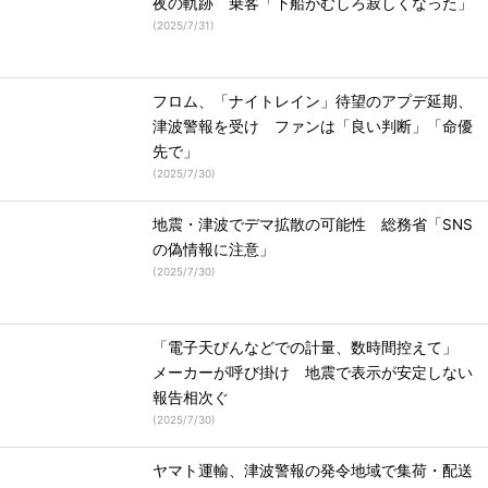
夜の軌跡 乗客「下船がむしろ寂しくなった」
(
2025/7/31
)
フロム、「ナイトレイン」待望のアプデ延期、
津波警報を受け ファンは「良い判断」「命優
先で」
(
2025/7/30
)
地震・津波でデマ拡散の可能性 総務省「SNS
の偽情報に注意」
(
2025/7/30
)
「電子天びんなどでの計量、数時間控えて」
メーカーが呼び掛け 地震で表示が安定しない
報告相次ぐ
(
2025/7/30
)
ヤマト運輸、津波警報の発令地域で集荷・配送