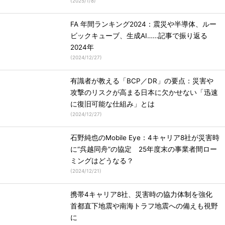
(
2025/1/8
)
FA 年間ランキング2024：震災や半導体、ルー
ビックキューブ、生成AI……記事で振り返る
2024年
(
2024/12/27
)
有識者が教える「BCP／DR」の要点：災害や
攻撃のリスクが高まる日本に欠かせない「迅速
に復旧可能な仕組み」とは
(
2024/12/27
)
石野純也のMobile Eye：4キャリア8社が災害時
に“呉越同舟”の協定 25年度末の事業者間ロー
ミングはどうなる？
(
2024/12/21
)
携帯4キャリア8社、災害時の協力体制を強化
首都直下地震や南海トラフ地震への備えも視野
に