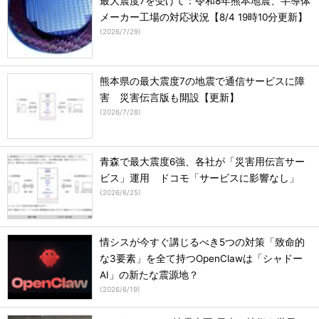
最大震度7を受けて：令和8年熊本地震、半導体
メーカー工場の対応状況【8/4 19時10分更新】
(
2026/7/29
)
熊本県の最大震度7の地震で通信サービスに障
害 災害伝言版も開設【更新】
(
2026/7/28
)
青森で最大震度6強、各社が「災害用伝言サー
ビス」運用 ドコモ「サービスに影響なし」
(
2026/6/25
)
情シスが今すぐ講じるべき5つの対策「致命的
な3要素」を全て持つOpenClawは「シャドー
AI」の新たな震源地？
(
2026/6/19
)