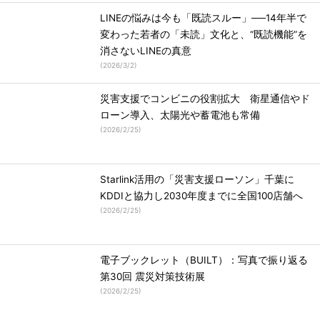
LINEの悩みは今も「既読スルー」──14年半で
変わった若者の「未読」文化と、“既読機能”を
消さないLINEの真意
(
2026/3/2
)
災害支援でコンビニの役割拡大 衛星通信やド
ローン導入、太陽光や蓄電池も常備
(
2026/2/25
)
Starlink活用の「災害支援ローソン」千葉に
KDDIと協力し2030年度までに全国100店舗へ
(
2026/2/25
)
電子ブックレット（BUILT）：写真で振り返る
第30回 震災対策技術展
(
2026/2/25
)