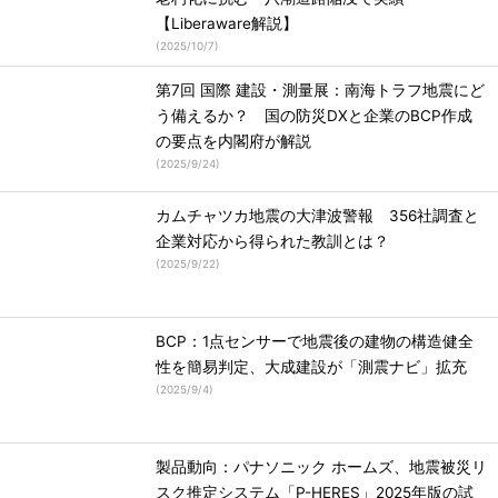
【Liberaware解説】
(
2025/10/7
)
第7回 国際 建設・測量展：南海トラフ地震にど
う備えるか？ 国の防災DXと企業のBCP作成
の要点を内閣府が解説
(
2025/9/24
)
カムチャツカ地震の大津波警報 356社調査と
企業対応から得られた教訓とは？
(
2025/9/22
)
BCP：1点センサーで地震後の建物の構造健全
性を簡易判定、大成建設が「測震ナビ」拡充
(
2025/9/4
)
製品動向：パナソニック ホームズ、地震被災リ
スク推定システム「P-HERES」2025年版の試