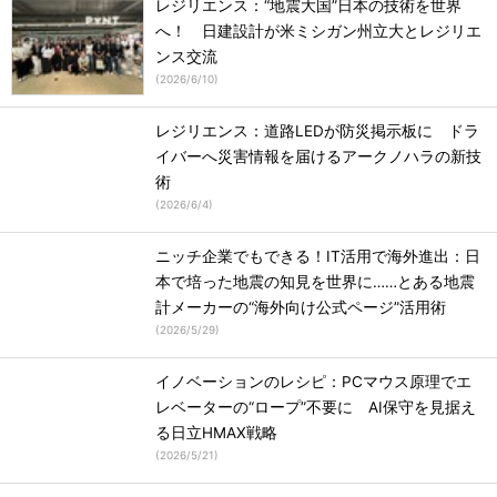
レジリエンス：“地震大国”日本の技術を世界
へ！ 日建設計が米ミシガン州立大とレジリエ
ンス交流
(
2026/6/10
)
レジリエンス：道路LEDが防災掲示板に ドラ
イバーへ災害情報を届けるアークノハラの新技
術
(
2026/6/4
)
ニッチ企業でもできる！IT活用で海外進出：日
本で培った地震の知見を世界に……とある地震
計メーカーの“海外向け公式ページ”活用術
(
2026/5/29
)
イノベーションのレシピ：PCマウス原理でエ
レベーターの“ロープ”不要に AI保守を見据え
る日立HMAX戦略
(
2026/5/21
)