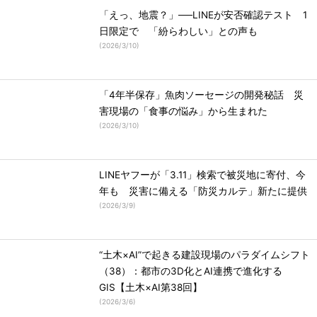
「えっ、地震？」──LINEが安否確認テスト 1
日限定で 「紛らわしい」との声も
(
2026/3/10
)
「4年半保存」魚肉ソーセージの開発秘話 災
害現場の「食事の悩み」から生まれた
(
2026/3/10
)
LINEヤフーが「3.11」検索で被災地に寄付、今
年も 災害に備える「防災カルテ」新たに提供
(
2026/3/9
)
“土木×AI”で起きる建設現場のパラダイムシフト
（38）：都市の3D化とAI連携で進化する
GIS【土木×AI第38回】
(
2026/3/6
)