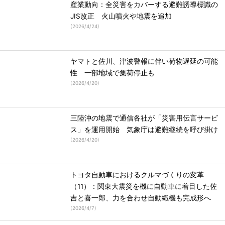
産業動向：全災害をカバーする避難誘導標識の
JIS改正 火山噴火や地震を追加
(
2026/4/24
)
ヤマトと佐川、津波警報に伴い荷物遅延の可能
性 一部地域で集荷停止も
(
2026/4/20
)
三陸沖の地震で通信各社が「災害用伝言サービ
ス」を運用開始 気象庁は避難継続を呼び掛け
(
2026/4/20
)
トヨタ自動車におけるクルマづくりの変革
（11）：関東大震災を機に自動車に着目した佐
吉と喜一郎、力を合わせ自動織機も完成形へ
(
2026/4/7
)