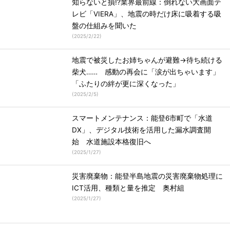
知らないと損!?業界最前線：倒れない大画面テ
レビ「VIERA」、地震の時だけ床に吸着する吸
盤の仕組みを聞いた
(
2025/2/22
)
地震で被災したお姉ちゃんが避難→待ち続ける
柴犬…… 感動の再会に「涙が出ちゃいます」
「ふたりの絆が更に深くなった」
(
2025/2/5
)
スマートメンテナンス：能登6市町で「水道
DX」、デジタル技術を活用した漏水調査開
始 水道施設本格復旧へ
(
2025/1/27
)
災害廃棄物：能登半島地震の災害廃棄物処理に
ICT活用、種類と量を推定 奥村組
(
2025/1/27
)