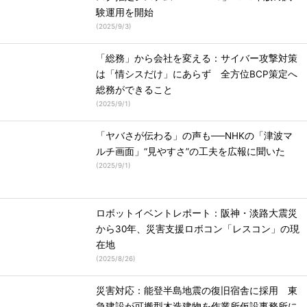
験運用を開始
(
2025/9/3
)
「総務」から会社を変える：サイバー攻撃対策
は「情シスだけ」にあらず 全方位BCP策定へ
総務ができること
(
2025/9/1
)
「ヤバさが伝わる」の声も──NHKの「津波マ
ルチ画面」“見やすさ”の工夫を広報に聞いた
(
2025/9/1
)
ロボットイベントレポート：阪神・淡路大震災
から30年、災害支援ロボコン「レスコン」の現
在地
(
2025/8/26
)
災害対応：能登半島地震の復旧宿舎に採用 東
急建設が可搬型木造建物を作業所仮設事務所に