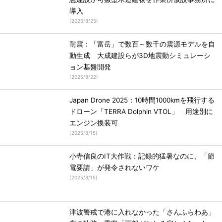
導入
(
2025/8/25
)
耐震：「富岳」で数百～数千の震源モデルを自
動生成 大成建設らが3D地震動シミュレーシ
ョン基盤開発
(
2025/8/22
)
Japan Drone 2025：10時間1000kmを飛行する
ドローン「TERRA Dolphin VTOL」 用途別に
エンジン換装可
(
2025/8/15
)
小寺信良のIT大作戦：記録的猛暑なのに、「節
電要請」が発令されないワケ
(
2025/8/15
)
津波警戒で港に入れなかった「さんふらわあ」