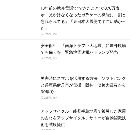
10年前の携帯電話で“できたこと”が878万表
示 見かけなくなったガラケーの機能に「割と
忘れられてる」「東日本大震災ですごい助かっ
た」
(
2025/1/19
)
安全衛生：「南海トラフ巨大地震」に屋外現場
でも備えを 緊急地震速報パトランプ発売
(
2025/1/17
)
災害時にスマホを活用する方法、ソフトバンク
と兵庫県伊丹市が伝授 阪神・淡路大震災から
30年で
(
2025/1/16
)
アップサイクル：能登半島地震で被災した家屋
の古材をアップサイクル、サトーが自動認識技
術を試験提供