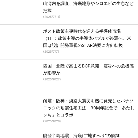
山湾内を調査、海底地形やシロエビの生息など
把握
(
2025/7/11
)
ポスト政策主導時代を迎える半導体市場
（1）：政策主導の半導体バブルが終焉へ、米
国は設計開発重視のSTAR法案に方針転換
(
2025/7/7
)
四国・北陸で高まるBCP意識 震災への危機感
が影響か
(
2025/6/27
)
耐震：阪神・淡路大震災を機に発売したパナソ
ニックの耐震住宅工法 30周年記念で「あたし
ンち」とコラボ
(
2025/6/20
)
能登半島地震、海底に“地すべり”の痕跡