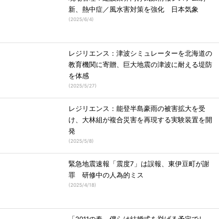
新、熱中症／風水害対策を強化 日本気象
(
2025/6/4
)
レジリエンス：津波シミュレーターを北海道の
教育機関に寄贈、巨大地震の津波に耐える堤防
を体感
(
2025/5/27
)
レジリエンス：能登半島豪雨の被害拡大を受
け、大林組が複合災害を再現する実験装置を開
発
(
2025/5/8
)
緊急地震速報「震度7」は誤報、東伊豆町が謝
罪 研修中の人為的ミス
(
2025/4/18
)