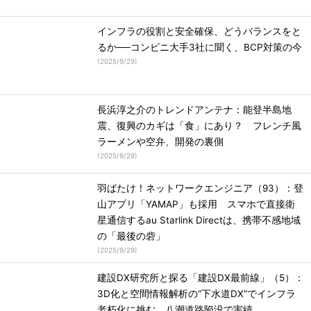
インフラの役割と安全確保、どうバランスをと
るか──コンビニ大手3社に聞く、BCP対策の今
(
2025/9/29
)
長浜淳之介のトレンドアンテナ：能登半島地
震、復興のカギは「食」にあり？ フレンチ風
ラーメンや空弁、開発の裏側
(
2025/9/29
)
羽ばたけ！ネットワークエンジニア（93）：登
山アプリ「YAMAP」も採用 スマホで直接衛
星通信するau Starlink Directは、携帯不感地域
の「最後の砦」
(
2025/9/29
)
建設DX研究所と探る「建設DX最前線」（5）：
3D化と空間情報解析の“下水道DX”でインフラ
老朽化に挑む 八潮道路陥没で実績