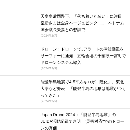
天皇皇后両陛下、「落ち着いた装い」に注目
皇后さまは全身ベージュピンク…… ベトナム
国会議長夫妻との懇談で
(
2024/12/7
)
ドローン：ドローンでJアラートの津波避難を
サーファーに通知 五輪会場の千葉県一宮町で
ドローンシステム導入
(
2024/12/5
)
能登半島地震で4.5平方キロが「陸化」、東北
大学など発表 「能登半島の地形は地震がつく
ってきた」
(
2024/12/5
)
Japan Drone 2024：「能登半島地震」の
JUIDA活動記録で判明 “災害対応”でのドロー
ンの真価