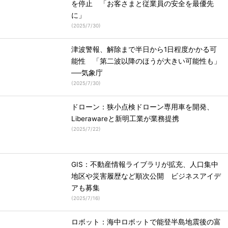
を停止 「お客さまと従業員の安全を最優先
に」
(
2025/7/30
)
津波警報、解除まで半日から1日程度かかる可
能性 「第二波以降のほうが大きい可能性も」
──気象庁
(
2025/7/30
)
ドローン：狭小点検ドローン専用車を開発、
Liberawareと新明工業が業務提携
(
2025/7/22
)
GIS：不動産情報ライブラリが拡充、人口集中
地区や災害履歴など順次公開 ビジネスアイデ
アも募集
(
2025/7/16
)
ロボット：海中ロボットで能登半島地震後の富