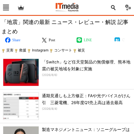
「地震」関連の最新 ニュース・レビュー・解説 記事
まとめ
Share
Post
LINE
災害
救援
Instagram
コンサート
被災
「Switch」など任天堂製品の無償修理、熊本地
震の被災地域を対象に実施
(
2026/8/6
)
通期見通しも上方修正：FAや光デバイスがけん
引 三菱電機、26年度Q1売上高は過去最高
(
2026/8/4
)
製造マネジメントニュース：ソニーグループは