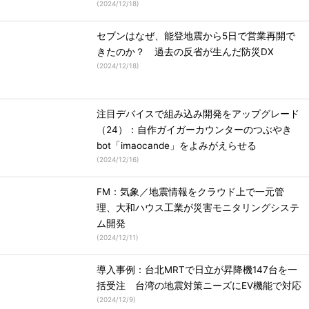
(
2024/12/18
)
セブンはなぜ、能登地震から5日で営業再開で
きたのか？ 過去の反省が生んだ防災DX
(
2024/12/18
)
注目デバイスで組み込み開発をアップグレード
（24）：自作ガイガーカウンターのつぶやき
bot「imaocande」をよみがえらせる
(
2024/12/16
)
FM：気象／地震情報をクラウド上で一元管
理、大和ハウス工業が災害モニタリングシステ
ム開発
(
2024/12/11
)
導入事例：台北MRTで日立が昇降機147台を一
括受注 台湾の地震対策ニーズにEV機能で対応
(
2024/12/9
)