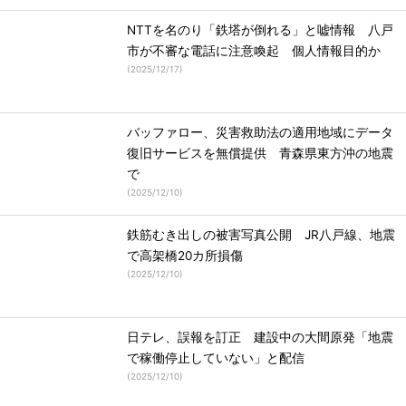
NTTを名のり「鉄塔が倒れる」と嘘情報 八戸
市が不審な電話に注意喚起 個人情報目的か
(
2025/12/17
)
バッファロー、災害救助法の適用地域にデータ
復旧サービスを無償提供 青森県東方沖の地震
で
(
2025/12/10
)
鉄筋むき出しの被害写真公開 JR八戸線、地震
で高架橋20カ所損傷
(
2025/12/10
)
日テレ、誤報を訂正 建設中の大間原発「地震
で稼働停止していない」と配信
(
2025/12/10
)