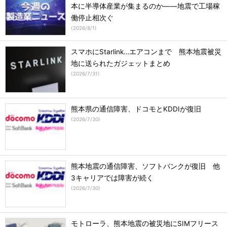
本に半導体産業が集まるのか――地震で工場稼
働停止相次ぐ
(
2026/8/1
)
スマホにStarlink…エアコンまで 熊本地震被災
地に送られたガジェットまとめ
(
2026/7/31
)
熊本県の通信障害、ドコモとKDDIが復旧
(
2026/7/30
)
熊本地震の通信障害、ソフトバンクが復旧 他
3キャリアでは障害が続く
(
2026/7/30
)
モトローラ、熊本地震の被災地にSIMフリース