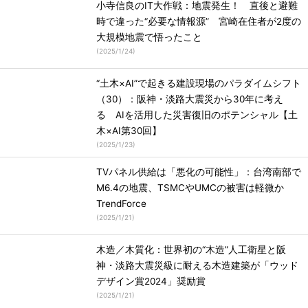
小寺信良のIT大作戦：地震発生！ 直後と避難
時で違った“必要な情報源” 宮崎在住者が2度の
大規模地震で悟ったこと
(
2025/1/24
)
“土木×AI”で起きる建設現場のパラダイムシフト
（30）：阪神・淡路大震災から30年に考え
る AIを活用した災害復旧のポテンシャル【土
木×AI第30回】
(
2025/1/23
)
TVパネル供給は「悪化の可能性」：台湾南部で
M6.4の地震、TSMCやUMCの被害は軽微か
TrendForce
(
2025/1/21
)
木造／木質化：世界初の“木造”人工衛星と阪
神・淡路大震災級に耐える木造建築が「ウッド
デザイン賞2024」奨励賞
(
2025/1/21
)