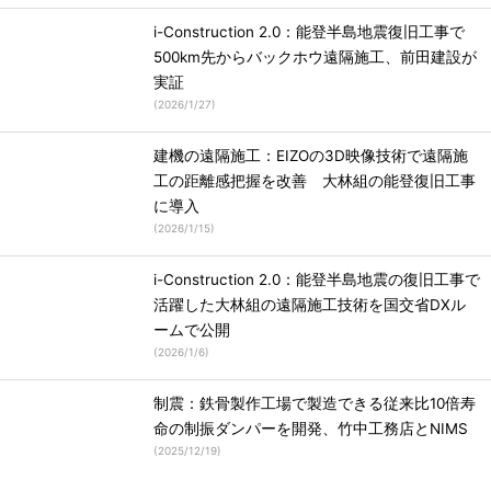
i-Construction 2.0：能登半島地震復旧工事で
500km先からバックホウ遠隔施工、前田建設が
実証
(
2026/1/27
)
建機の遠隔施工：EIZOの3D映像技術で遠隔施
工の距離感把握を改善 大林組の能登復旧工事
に導入
(
2026/1/15
)
i-Construction 2.0：能登半島地震の復旧工事で
活躍した大林組の遠隔施工技術を国交省DXル
ームで公開
(
2026/1/6
)
制震：鉄骨製作工場で製造できる従来比10倍寿
命の制振ダンパーを開発、竹中工務店とNIMS
(
2025/12/19
)