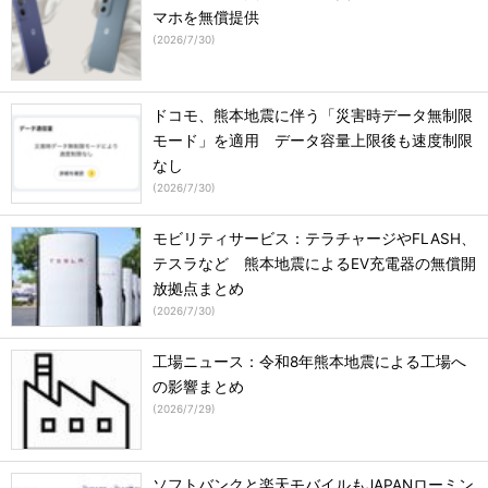
マホを無償提供
(
2026/7/30
)
ドコモ、熊本地震に伴う「災害時データ無制限
モード」を適用 データ容量上限後も速度制限
なし
(
2026/7/30
)
モビリティサービス：テラチャージやFLASH、
テスラなど 熊本地震によるEV充電器の無償開
放拠点まとめ
(
2026/7/30
)
工場ニュース：令和8年熊本地震による工場へ
の影響まとめ
(
2026/7/29
)
ソフトバンクと楽天モバイルもJAPANローミン