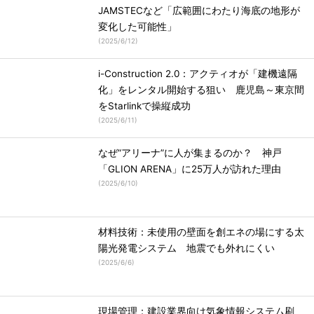
JAMSTECなど「広範囲にわたり海底の地形が
変化した可能性」
(
2025/6/12
)
i-Construction 2.0：アクティオが「建機遠隔
化」をレンタル開始する狙い 鹿児島～東京間
をStarlinkで操縦成功
(
2025/6/11
)
なぜ“アリーナ”に人が集まるのか？ 神戸
「GLION ARENA」に25万人が訪れた理由
(
2025/6/10
)
材料技術：未使用の壁面を創エネの場にする太
陽光発電システム 地震でも外れにくい
(
2025/6/6
)
現場管理：建設業界向け気象情報システム刷