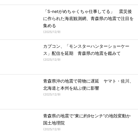
「S-netがめちゃくちゃ仕事してる」 震災後
に作られた海底観測網、青森県の地震で注目を
集める
(
2025/12/9
)
カプコン、「モンスターハンターショーケー
ス」配信を延期 青森県の地震を鑑みて
(
2025/12/9
)
青森県沖の地震で荷物に遅延 ヤマト・佐川、
北海道と本州を結ぶ便に影響
(
2025/12/9
)
青森県の地震で“東に約9センチ”の地殻変動か
国土地理院
(
2025/12/9
)