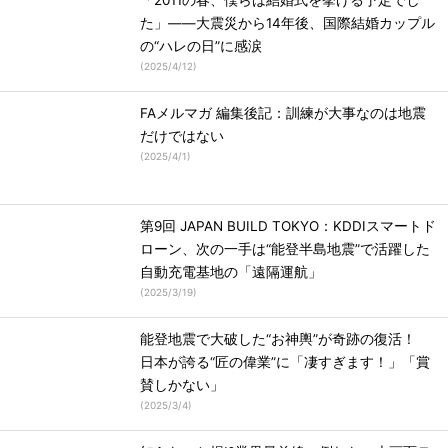
「2011の春、僕らは結婚式を挙げる予定でし
た」――大震災から14年後、国際結婚カップル
の“ハレの日”に感涙
(
2025/4/12
)
FAメルマガ 編集後記：訓練が大事なのは地震
だけではない
(
2025/4/1
)
第9回 JAPAN BUILD TOKYO：KDDIスマートド
ローン、次の一手は“能登半島地震”で活躍した
自動充電基地の「遠隔運航」
(
2025/3/19
)
能登地震で大破した“お神輿”が奇跡の復活！
日本が誇る“匠の偉業”に「凄すぎます！」「賞
賛しかない」
(
2025/3/4
)