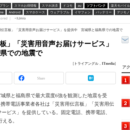
プラン
スマホお得情報
スマホ決済
ドコモ
ソフトバンク
楽天モバイル
au
スマホケース
ウェアラブル
イヤフォン
バッテリー
デジモノ
ne
Android
sored ｜
IIJmio
用伝言板」「災害用音声お届けサービス」を提供中 宮城県と福島県での地震で
言板」「災害用音声お届けサービス」
島県での地震で
[
トライアングル
，
ITmedia
]
アク
Share
ろに宮城県と福島県で最大震度6強を観測した地震を受
大手携帯電話事業者各社は「災害用伝言板」「災害用伝
サービス」を提供している。固定電話、携帯電話、
行える。