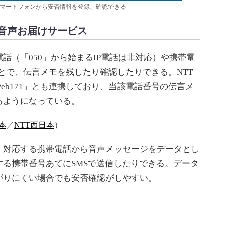
やスマートフォンから安否情報を登録、確認できる
音声お届けサービス
（「050」から始まるIP電話は非対応）や携帯電
ことで、伝言メモを残したり確認したりできる。NTT
eb171」とも連携しており、当該電話番号の伝言メ
るようになっている。
本
／
NTT西日本
）
対応する携帯電話から音声メッセージをデータとし
る携帯番号あてにSMSで送信したりできる。データ
がりにくい場合でも安否確認がしやすい。
）