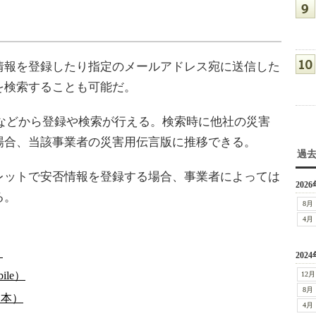
報を登録したり指定のメールアドレス宛に送信した
を検索することも可能だ。
などから登録や検索が行える。検索時に他社の災害
場合、当該事業者の災害用伝言版に推移できる。
過
ットで安否情報を登録する場合、事業者によっては
2026
る。
8月
4月
）
2024
ile）
12月
8月
日本）
4月