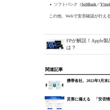
ソフトバンク（
SoftBank
／
Y!mob
この他、Webで安否確認が行える
FPが解説！Appl
は？
関連記事
携帯各社、2022年3
災害に備える 「安否情