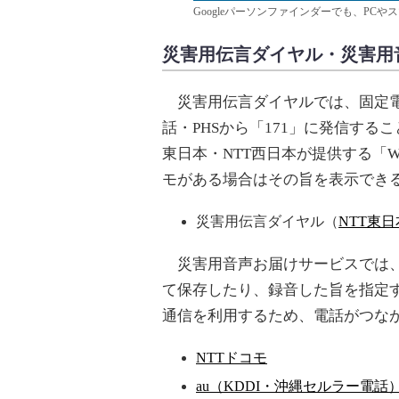
Googleパーソンファインダーでも、PC
災害用伝言ダイヤル・災害用
災害用伝言ダイヤルでは、固定電話
話・PHSから「171」に発信する
東日本・NTT西日本が提供する「W
モがある場合はその旨を表示でき
災害用伝言ダイヤル（
NTT東日
災害用音声お届けサービスでは、
て保存したり、録音した旨を指定す
通信を利用するため、電話がつな
NTTドコモ
au（KDDI・沖縄セルラー電話