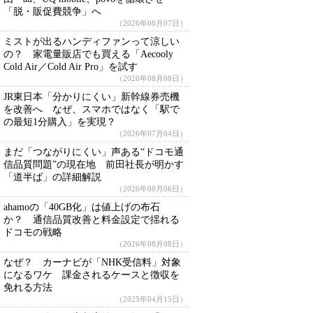
「脱・販促費競争」へ
（2026年08月07日）
ミストが出るハンディファンって涼しい
の？ 家電量販店でも買える「Aecooly
Cold Air／Cold Air Pro」を試す
（2026年08月08日）
JR東日本「分かりにくい」新幹線券売機
を改善へ なぜ、スマホではなく「駅で
の最短1分購入」を実現？
（2026年07月04日）
まだ「つながりにくい」声ある“ドコモ通
信品質問題”の現在地 前田社長が明かす
「道半ば」の詳細解説
（2026年08月06日）
ahamoの「40GB化」は値上げの布石
か？ 通信品質改善と料金設定で揺れる
ドコモの戦略
（2026年08月08日）
なぜ？ カーナビが「NHK受信料」対象
になるワケ 課金されるケースと徴収を
免れる方法
（2025年04月15日）