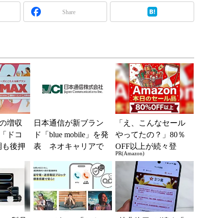
Share
の増収
日本通信が新ブラン
「え、こんなセール
「ドコ
ド「blue mobile」を発
やってたの？」80％
調も後押
表 ネオキャリアで
OFF以上が続々登
PR(Amazon)
ロイヤル
自由な通信環境へ
場！Amazonの本気が
重視
凄すぎる