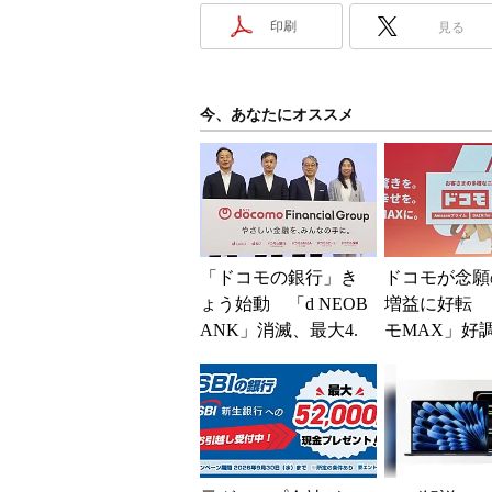
印刷
見る
今、あなたにオススメ
「ドコモの銀行」き
ドコモが念願
ょう始動 「d NEOB
増益に好転 
ANK」消滅、最大4.
モMAX」好
5％還元 強みは何か
し、今後は“
解説
ユーザー”を