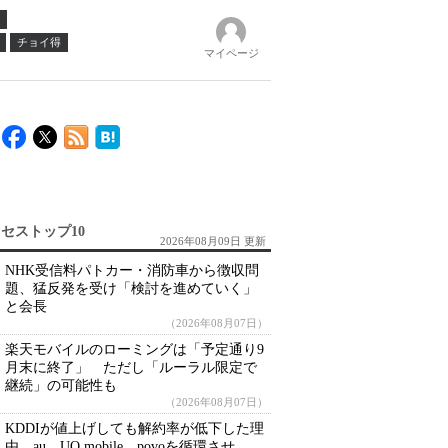
チョイ得
マイページ
セストップ10
2026年08月09日 更新
NHK受信料パトカー・消防車から徴収問
題、猛反発を受け「検討を進めていく」
と会長
（2026年08月07日）
楽天モバイルのローミングは「予定通り9
月末に終了」 ただし「ルーラル限定で
継続」の可能性も
（2026年08月07日）
KDDIが値上げしても解約率が低下した理
由 au、UQ mobile、povoを循環させ