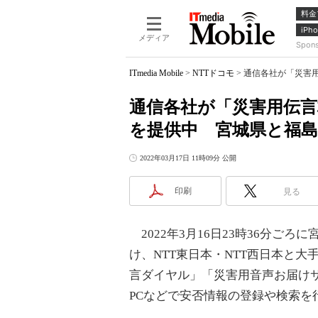
料金
iPho
メディア
Spon
ITmedia Mobile
>
NTTドコモ
>
通信各社が「災害
通信各社が「災害用伝
を提供中 宮城県と福
2022年03月17日 11時09分 公開
印刷
見る
2022年3月16日23時36分ご
け、NTT東日本・NTT西日本と
言ダイヤル」「災害用音声お届け
PCなどで安否情報の登録や検索を