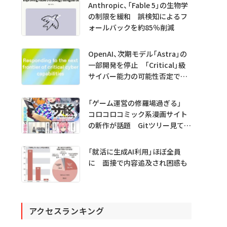
Anthropic、「Fable 5」の生物学
の制限を緩和 誤検知によるフ
ォールバックを約85％削減
OpenAI、次期モデル「Astra」の
一部開発を停止 「Critical」級
サイバー能力の可能性否定でき
ず
「ゲーム運営の修羅場過ぎる」
コロコロコミック系漫画サイト
の新作が話題 Gitツリー見てガ
チャ不具合の犯人探し
「就活に生成AI利用」ほぼ全員
に 面接で内容追及され困惑も
アクセスランキング