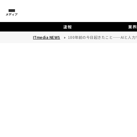
メディア
速報
業界
ITmedia NEWS
100年前の今日起きたこと──AIと人