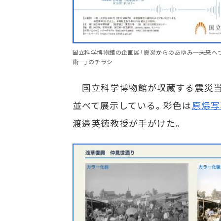
国立科学博物館の企画展「震災からのあゆみ─未来へ
術─」のチラシ
国立科学博物館が収蔵する震災当
並べて展示している。彩色は
原爆写
渡邉英徳教授が手がけた。