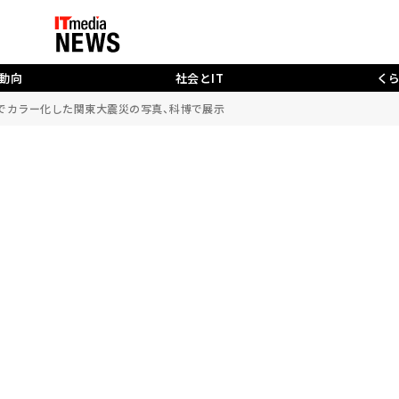
動向
社会とIT
く
力でカラー化した関東大震災の写真、科博で展示