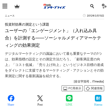
ニュース
2012年3月15日
投資対効果の測定という課題
ユーザーの「エンゲージメント」（入れ込み具
合）を計測する――ソーシャルメディアマーケテ
ィングの効果測定
デジタルマーケティングの議論において最も重要なテーマの1つ
は、効果指標の設定とその測定方法だろう。「顧客満足度の向
上」「コスト低減」「売り上げ向上」というビジネス目標の達成
をダイレクトに支援できるマーケティング・アクションとその効
果測定に関する最新議論を紹介する。
[谷古宇浩司，ITmedia]
PC用表示
関連情報
Share
Post
LINE
Hatena