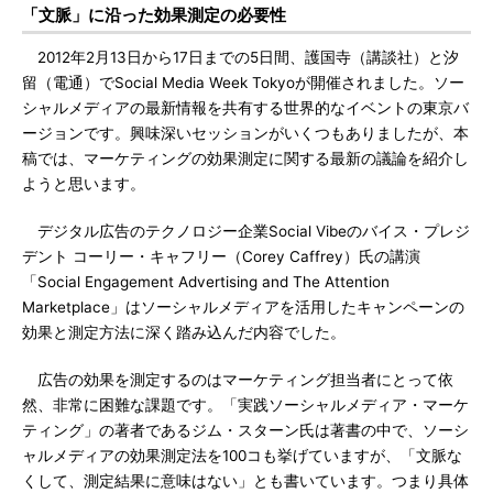
「文脈」に沿った効果測定の必要性
2012年2月13日から17日までの5日間、護国寺（講談社）と汐
留（電通）でSocial Media Week Tokyoが開催されました。ソー
シャルメディアの最新情報を共有する世界的なイベントの東京バ
ージョンです。興味深いセッションがいくつもありましたが、本
稿では、マーケティングの効果測定に関する最新の議論を紹介し
ようと思います。
デジタル広告のテクノロジー企業Social Vibeのバイス・プレジ
デント コーリー・キャフリー（Corey Caffrey）氏の講演
「Social Engagement Advertising and The Attention
Marketplace」はソーシャルメディアを活用したキャンペーンの
効果と測定方法に深く踏み込んだ内容でした。
広告の効果を測定するのはマーケティング担当者にとって依
然、非常に困難な課題です。「実践ソーシャルメディア・マーケ
ティング」の著者であるジム・スターン氏は著書の中で、ソーシ
ャルメディアの効果測定法を100コも挙げていますが、「文脈な
くして、測定結果に意味はない」とも書いています。つまり具体