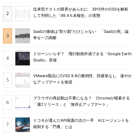
従来型テストの限界があらわに 3915件のOSSを解析
して判明した「99.4％未報告」の実態
SaaSの価値は“割り勘”だけじゃない 「SaaSの死」論
争を一刀両断
ドローンいらず？ 飛行動画作成できる「Google Earth
Studio」登場
VMware製品にCVSS 9.8の脆弱性、回避策なし 速やか
なアップデートを推奨
ブラウザの再起動は不要になる？ Chromeが模索する
「週2リリース」と「無停止アップデート」
ドコモが選んだAPI保護の次の一手 AIエージェントを
統制する「門番」とは