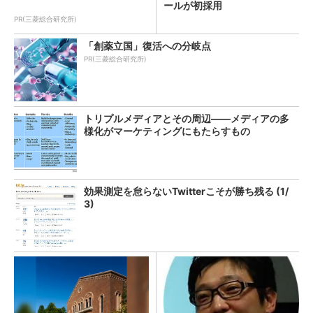
ールが初採用
PR(三菱総合研究所)
「創薬立国」復活への分岐点
PR(三菱総合研究所)
トリプルメディアとその周辺――メディアの多
様化がマーケティングにもたらすもの
効果測定を怠らないTwitterこそが勝ち残る (1/
3)