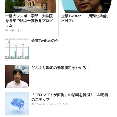
一橋大シンポ 学部・大学院
企業Twitter、「周到な準備」
を５年で結ぶ一貫教育プログ
不可欠に
ラム
PR(一橋大学)
企業Twitterの今
どんぶり勘定の効果測定をやめろ！
「プロンプトが面倒」の悲鳴を解消！ AI定着
のステップ
PR(ITmedia エンタープライズ)