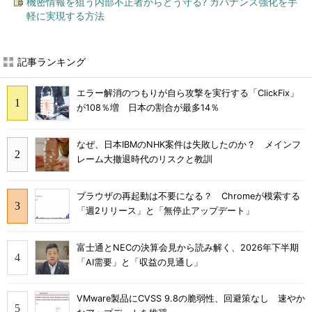
機密情報を狙う内部不正者からどう守る? ガバナンス強化を手
軽に実現する方法
記事ランキング
エラー解消のつもりが自ら攻撃を実行する「ClickFix」
が108％増 日本の割合が最多14％
なぜ、日本IBMのNHK案件は失敗したのか？ メインフ
レーム大撤退時代のリスクと教訓
ブラウザの再起動は不要になる？ Chromeが模索する
「週2リリース」と「無停止アップデート」
富士通とNECの決算会見から読み解く、2026年下半期
「AI需要」と「収益の見通し」
VMware製品にCVSS 9.8の脆弱性、回避策なし 速やか