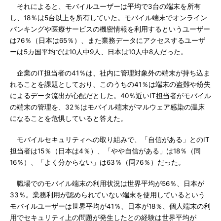
それによると、モバイルユーザーは平均で3台の端末を所有
し、18％は5台以上を所有していた。モバイル端末でオンライン
バンキングや医療サービスの機密情報を利用するというユーザー
は76％（日本は65％）、また業務データにアクセスするユーザ
ーは5カ国平均では10人中9人、日本は10人中8人だった。
企業のIT担当者の41％は、社内に管理対象外の端末が持ち込ま
れることを課題としており、このうちの41％は端末の盗難や紛失
によるデータ流出が心配だとした。40％近いIT担当者がモバイル
の端末の管理を、32％はモバイル端末がマルウェア感染の温床
になることを危惧していると答えた。
モバイルセキュリティへの取り組みで、「自信がある」とのIT
担当者は15％（日本は4％）、「やや自信がある」は18％（同
16％）、「よく分からない」は63％（同76％）だった。
職場でのモバイル端末の利用状況は世界平均が56％、日本が
33％。業務利用が認められていない端末を使用しているという
モバイルユーザーは世界平均が41％、日本が18％、個人端末の利
用でセキュリティ上の問題が発生したとの経験は世界平均が