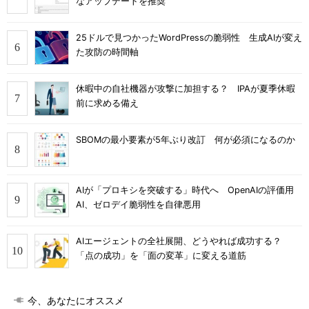
なアップデートを推奨
25ドルで見つかったWordPressの脆弱性 生成AIが変え
た攻防の時間軸
休暇中の自社機器が攻撃に加担する？ IPAが夏季休暇
前に求める備え
SBOMの最小要素が5年ぶり改訂 何が必須になるのか
AIが「プロキシを突破する」時代へ OpenAIの評価用
AI、ゼロデイ脆弱性を自律悪用
AIエージェントの全社展開、どうやれば成功する？
「点の成功」を「面の変革」に変える道筋
今、あなたにオススメ