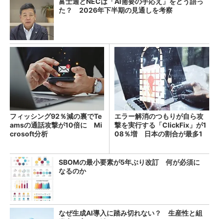
富士通とNECは「AI需要の手応え」をどう語っ
た？ 2026年下半期の見通しを考察
フィッシング92％減の裏でTe
エラー解消のつもりが自ら攻
amsの通話攻撃が10倍に Mi
撃を実行する「ClickFix」が1
crosoft分析
08％増 日本の割合が最多1
4％
SBOMの最小要素が5年ぶり改訂 何が必須に
なるのか
なぜ生成AI導入に踏み切れない？ 生産性と組