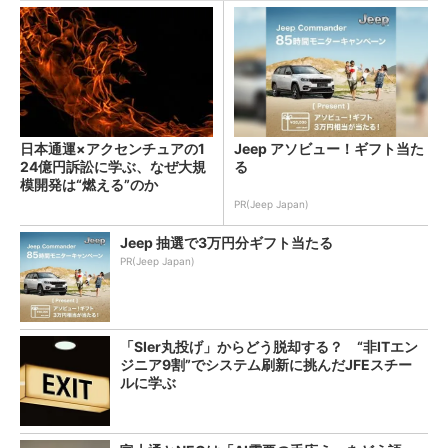
日本通運×アクセンチュアの1
Jeep アソビュー！ギフト当た
24億円訴訟に学ぶ、なぜ大規
る
模開発は“燃える”のか
PR(Jeep Japan)
Jeep 抽選で3万円分ギフト当たる
PR(Jeep Japan)
「SIer丸投げ」からどう脱却する？ “非ITエン
ジニア9割”でシステム刷新に挑んだJFEスチー
ルに学ぶ