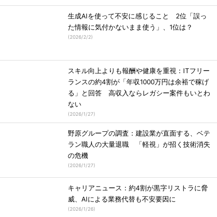
生成AIを使って不安に感じること 2位「誤っ
た情報に気付かないまま使う」、1位は？
(
2026/2/2
)
スキル向上よりも報酬や健康を重視：ITフリー
ランスの約4割が「年収1000万円は余裕で稼げ
る」と回答 高収入ならレガシー案件もいとわ
ない
(
2026/1/27
)
野原グループの調査：建設業が直面する、ベテ
ラン職人の大量退職 「軽視」が招く技術消失
の危機
(
2026/1/27
)
キャリアニュース：約4割が黒字リストラに脅
威、AIによる業務代替も不安要因に
(
2026/1/26
)