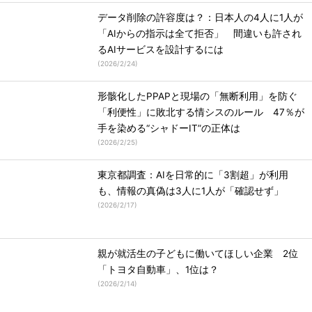
データ削除の許容度は？：日本人の4人に1人が
「AIからの指示は全て拒否」 間違いも許され
るAIサービスを設計するには
(
2026/2/24
)
形骸化したPPAPと現場の「無断利用」を防ぐ
「利便性」に敗北する情シスのルール 47％が
手を染める“シャドーIT”の正体は
(
2026/2/25
)
東京都調査：AIを日常的に「3割超」が利用
も、情報の真偽は3人に1人が「確認せず」
(
2026/2/17
)
親が就活生の子どもに働いてほしい企業 2位
「トヨタ自動車」、1位は？
(
2026/2/14
)