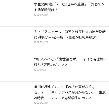
学生の約6割「20代は仕事を重視」 許容でき
る残業時間は？
(
2026/4/21
)
キャリアニュース：新卒と既存社員の給与逆転
に9割弱が不公平感、7割強が転職を検討
(
2026/4/20
)
20代の52％が「出世望まず」 それでも理想年
収645万円のジレンマ
(
2026/4/2
)
雇用が増えても、いずれ「仕事がなくな
る」？：「キャリアパスが分からない」 生成
AI時代、エンジニア志望学生のホンネ
(
2026/3/31
)