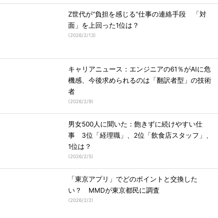
Z世代が“負担を感じる”仕事の連絡手段 「対
面」を上回った1位は？
(
2026/2/13
)
キャリアニュース：エンジニアの61％がAIに危
機感、今後求められるのは「翻訳者型」の技術
者
(
2026/2/9
)
男女500人に聞いた：飽きずに続けやすい仕
事 3位「経理職」、2位「飲食店スタッフ」、
1位は？
(
2026/2/5
)
「東京アプリ」でどのポイントと交換した
い？ MMDが東京都民に調査
(
2026/2/2
)