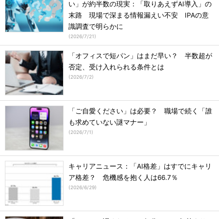
い」が約半数の現実：「取りあえずAI導入」の
末路 現場で深まる情報漏えい不安 IPAの意
識調査で明らかに
(
2026/7/21
)
「オフィスで短パン」はまだ早い？ 半数超が
否定、受け入れられる条件とは
(
2026/7/2
)
「ご自愛ください」は必要？ 職場で続く「誰
も求めていない謎マナー」
(
2026/7/1
)
キャリアニュース：「AI格差」はすでにキャリ
ア格差？ 危機感を抱く人は66.7％
(
2026/6/29
)