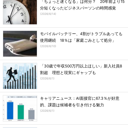
「ちょっと遅くなる」は何分？ 20年前より15
分短くなったビジネスパーソンの時間感覚
(
2026/6/14
)
モバイルバッテリー、4割がトラブルあっても
使用継続 18％は「家庭ごみとして処分」
(
2026/6/10
)
「30歳で年収500万円以上ほしい」新入社員8
割超 理想と現実にギャップも
(
2026/6/1
)
キャリアニュース：AI面接官に67.3％が好意
的、課題は候補者を引き付ける魅力
(
2026/6/1
)