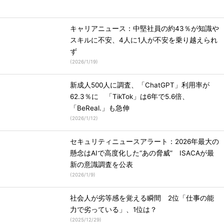
キャリアニュース：中堅社員の約43％が知識や
スキルに不安、4人に1人が不安を乗り越えられ
ず
(
2026/1/19
)
新成人500人に調査、「ChatGPT」利用率が
62.3％に 「TikTok」は6年で5.6倍、
「BeReal.」も急伸
(
2026/1/12
)
セキュリティニュースアラート：2026年最大の
懸念はAIで高度化した“あの脅威” ISACAが最
新の意識調査を公表
(
2026/1/9
)
社会人が劣等感を覚える瞬間 2位「仕事の能
力で劣っている」、1位は？
(
2025/12/29
)