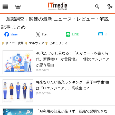
「意識調査」関連の最新 ニュース・レビュー・解説
記事 まとめ
Share
Post
LINE
サイバー攻撃
マルウェア
セキュリティ
40代だけ少し異なる：「AIがコードを書く時
代、新職種FDEが需要増」 7割のエンジニア
が思う理由
(
2026/8/5
)
将来なりたい職業ランキング 男子中学生1位
は「ITエンジニア」、高校生は？
(
2026/7/30
)
「AI利用の知見が足りず、組織で説明できな