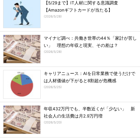
【5/29まで】IT人材に関する意識調査
【Amazonギフトカードが当たる】
(
2026/5/28
)
マイナビ調べ：共働き世帯の44％「家計が苦し
い」 理想の年収と現実、その差は？
(
2026/5/28
)
キャリアニュース：AIを日常業務で使うだけで
は人材価値が下がると8割超が危機感
(
2026/5/25
)
年収432万円でも、半数近くが「少ない」 新
社会人の生活費は月2.9万円増
(
2026/5/20
)