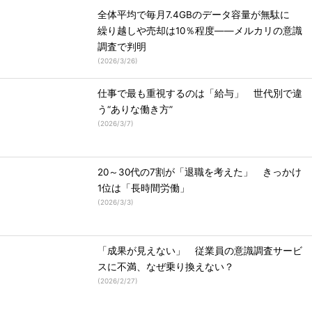
全体平均で毎月7.4GBのデータ容量が無駄に
繰り越しや売却は10％程度――メルカリの意識
調査で判明
(
2026/3/26
)
仕事で最も重視するのは「給与」 世代別で違
う“ありな働き方”
(
2026/3/7
)
20～30代の7割が「退職を考えた」 きっかけ
1位は「長時間労働」
(
2026/3/3
)
「成果が見えない」 従業員の意識調査サービ
スに不満、なぜ乗り換えない？
(
2026/2/27
)