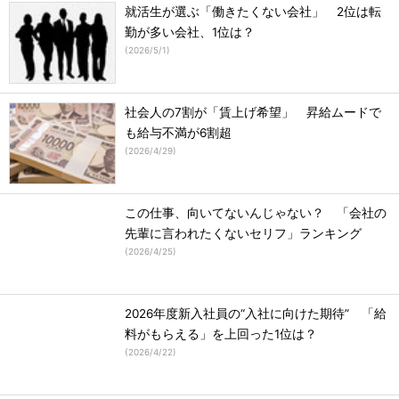
就活生が選ぶ「働きたくない会社」 2位は転
勤が多い会社、1位は？
(
2026/5/1
)
社会人の7割が「賃上げ希望」 昇給ムードで
も給与不満が6割超
(
2026/4/29
)
この仕事、向いてないんじゃない？ 「会社の
先輩に言われたくないセリフ」ランキング
(
2026/4/25
)
2026年度新入社員の“入社に向けた期待” 「給
料がもらえる」を上回った1位は？
(
2026/4/22
)