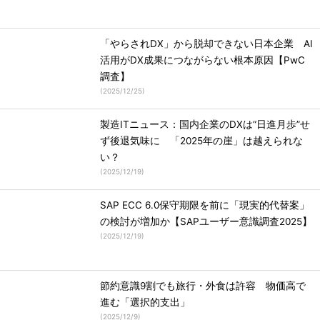
「やらされDX」から脱却できない日本企業 AI
活用がDX成果につながらない根本原因【PwC
調査】
(
2025/12/25
)
製造ITニュース：国内企業のDXは“日進月歩”せ
ず後退気味に 「2025年の崖」は越えられな
い？
(
2025/12/19
)
SAP ECC 6.0保守期限を前に「現実的代替案」
の検討が増加か【SAPユーザー意識調査2025】
(
2025/12/19
)
節約意識9割でも旅行・外食は許容 物価高で
進む「選択的支出」
(
2025/12/9
)