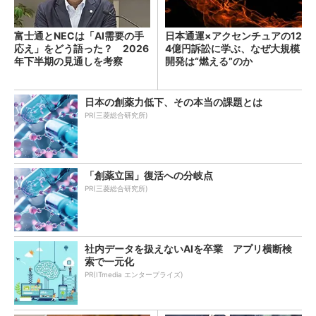
富士通とNECは「AI需要の手
日本通運×アクセンチュアの12
応え」をどう語った？ 2026
4億円訴訟に学ぶ、なぜ大規模
年下半期の見通しを考察
開発は“燃える”のか
日本の創薬力低下、その本当の課題とは
PR(三菱総合研究所)
「創薬立国」復活への分岐点
PR(三菱総合研究所)
社内データを扱えないAIを卒業 アプリ横断検
索で一元化
PR(ITmedia エンタープライズ)