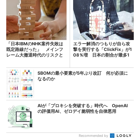
「日本IBMのNHK案件失敗は
エラー解消のつもりが自ら攻
既定路線だった」 メインフ
撃を実行する「ClickFix」が1
レーム大撤退時代のリスクと
08％増 日本の割合が最多1
教訓
4％
SBOMの最小要素が5年ぶり改訂 何が必須に
なるのか
AIが「プロキシを突破する」時代へ OpenAI
の評価用AI、ゼロデイ脆弱性を自律悪用
Recommended by