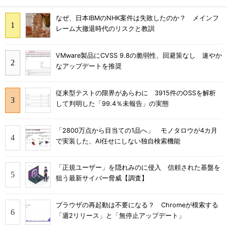
なぜ、日本IBMのNHK案件は失敗したのか？ メインフ
レーム大撤退時代のリスクと教訓
VMware製品にCVSS 9.8の脆弱性、回避策なし 速やか
なアップデートを推奨
従来型テストの限界があらわに 3915件のOSSを解析
して判明した「99.4％未報告」の実態
「2800万点から目当ての1品へ」 モノタロウが4カ月
で実装した、AI任せにしない独自検索機能
「正規ユーザー」を隠れみのに侵入 信頼された基盤を
狙う最新サイバー脅威【調査】
ブラウザの再起動は不要になる？ Chromeが模索する
「週2リリース」と「無停止アップデート」