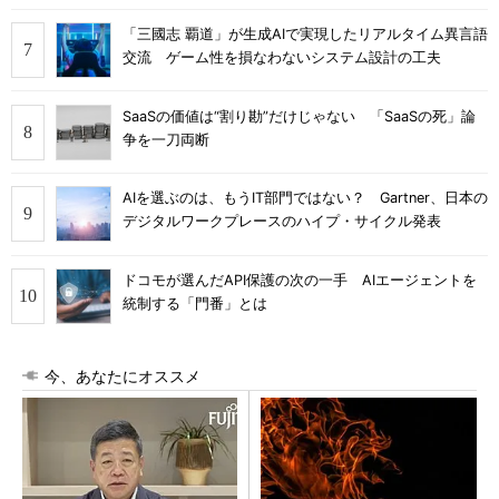
「三國志 覇道」が生成AIで実現したリアルタイム異言語
交流 ゲーム性を損なわないシステム設計の工夫
SaaSの価値は“割り勘”だけじゃない 「SaaSの死」論
争を一刀両断
AIを選ぶのは、もうIT部門ではない？ Gartner、日本の
デジタルワークプレースのハイプ・サイクル発表
ドコモが選んだAPI保護の次の一手 AIエージェントを
統制する「門番」とは
今、あなたにオススメ