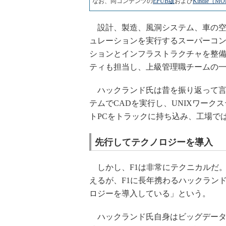
なお、同コンテンツの
EPUB版
および
Kindle（M
設計、製造、風洞システム、車の空
ュレーションを実行するスーパーコン
ションとインフラストラクチャを整
ティも担当し、上級管理職チームの
ハックランド氏は昔を振り返って言う
テムでCADを実行し、UNIXワーク
トPCをトラックに持ち込み、工場で
先行してテクノロジーを導入
しかし、F1は非常にテクニカルだ
えるが、F1に長年携わるハックランド
ロジーを導入している」という。
ハックランド氏自身はビッグデータ