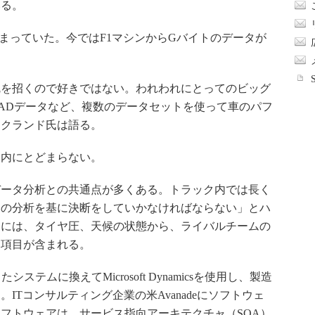
いる。
まっていた。今ではF1マシンからGバイトのデータが
を招くので好きではない。われわれにとってのビッグ
ADデータなど、複数のデータセットを使って車のパフ
ックランド氏は語る。
内にとどまらない。
ータ分析との共通点が多くある。トラック内では長く
タの分析を基に決断をしていかなければならない」とハ
タには、タイヤ圧、天候の状態から、ライバルチームの
る項目が含まれる。
ムに換えてMicrosoft Dynamicsを使用し、製造
ITコンサルティング企業の米Avanadeにソフトウェ
フトウェアは、サービス指向アーキテクチャ（SOA）