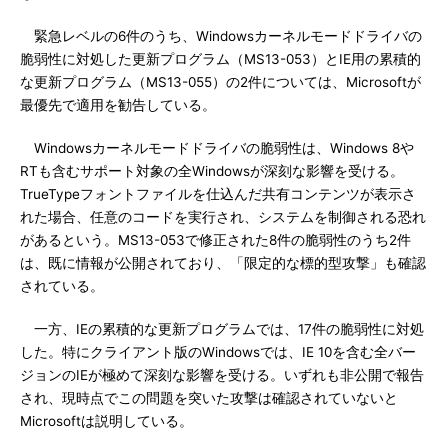
緊急レベルの6件のうち、Windowsカーネルモードドライバの
脆弱性に対処した更新プログラム（MS13-053）とIE用の累積的
な更新プログラム（MS13-055）の2件については、Microsoftが
最優先で適用を勧告している。
Windowsカーネルモードドライバの脆弱性は、Windows 8や
RTも含むサポート対象の全Windowsが深刻な影響を受ける。
TrueTypeフォントファイルを仕込んだ共有コンテンツが表示さ
れた場合、任意のコードを実行され、システムを制御される恐れ
があるという。MS13-053で修正された8件の脆弱性のうち2件
は、既に情報が公開されており、「限定的な標的型攻撃」も確認
されている。
一方、IEの累積的な更新プログラムでは、17件の脆弱性に対処
した。特にクライアント版のWindowsでは、IE 10を含む全バー
ジョンのIEが極めて深刻な影響を受ける。いずれも非公開で報告
され、現時点でこの問題を突いた攻撃は確認されていないと
Microsoftは説明している。