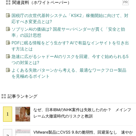
関連資料（ホワイトペーパー）
PR
国税庁の次世代基幹システム「KSK2」稼働開始に向けて、対
応すべき変更点とは?
ソブリンAIの価値は? 国産サーバベンダーが貫く「安全と効
率」の設計思想
PDFに眠る情報をどう生かす? AIで有益なインサイトを引き出
す方法とは
急速に広がるシャドーAIのリスクを回避、今すぐ始められる5
つの対策とは?
よくある失敗パターンから考える、最適なワークフロー製品
を見極めるポイント
記事ランキング
なぜ、日本IBMのNHK案件は失敗したのか？ メインフ
レーム大撤退時代のリスクと教訓
VMware製品にCVSS 9.8の脆弱性、回避策なし 速やか