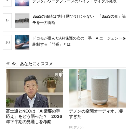
デジタルワークプレースのハイプ・サイクル発表
SaaSの価値は“割り勘”だけじゃない 「SaaSの死」論
争を一刀両断
ドコモが選んだAPI保護の次の一手 AIエージェントを
統制する「門番」とは
今、あなたにオススメ
富士通とNECは「AI需要の手
デノンの空間オーディオ、凄
応え」をどう語った？ 2026
すぎた
年下半期の見通しを考察
PR(デノン)