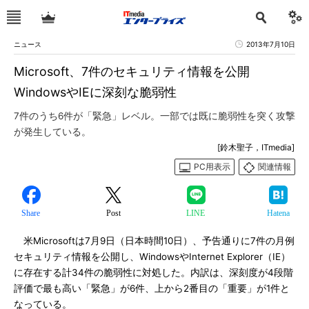
ニュース
2013年7月10日
Microsoft、7件のセキュリティ情報を公開
WindowsやIEに深刻な脆弱性
7件のうち6件が「緊急」レベル。一部では既に脆弱性を突く攻撃
が発生している。
[鈴木聖子，ITmedia]
PC用表示
関連情報
Share
Post
LINE
Hatena
米Microsoftは7月9日（日本時間10日）、予告通りに7件の月例
セキュリティ情報を公開し、WindowsやInternet Explorer（IE）
に存在する計34件の脆弱性に対処した。内訳は、深刻度が4段階
評価で最も高い「緊急」が6件、上から2番目の「重要」が1件と
なっている。