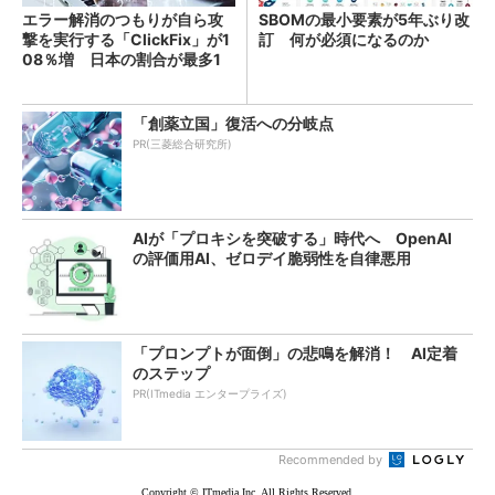
エラー解消のつもりが自ら攻
SBOMの最小要素が5年ぶり改
撃を実行する「ClickFix」が1
訂 何が必須になるのか
08％増 日本の割合が最多1
4％
「創薬立国」復活への分岐点
PR(三菱総合研究所)
AIが「プロキシを突破する」時代へ OpenAI
の評価用AI、ゼロデイ脆弱性を自律悪用
「プロンプトが面倒」の悲鳴を解消！ AI定着
のステップ
PR(ITmedia エンタープライズ)
Recommended by
Copyright © ITmedia Inc. All Rights Reserved.