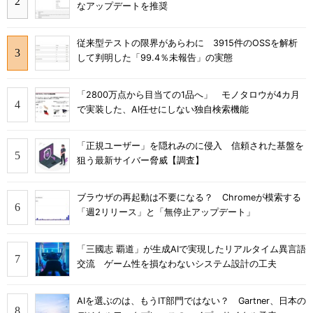
なアップデートを推奨
従来型テストの限界があらわに 3915件のOSSを解析
して判明した「99.4％未報告」の実態
「2800万点から目当ての1品へ」 モノタロウが4カ月
で実装した、AI任せにしない独自検索機能
「正規ユーザー」を隠れみのに侵入 信頼された基盤を
狙う最新サイバー脅威【調査】
ブラウザの再起動は不要になる？ Chromeが模索する
「週2リリース」と「無停止アップデート」
「三國志 覇道」が生成AIで実現したリアルタイム異言語
交流 ゲーム性を損なわないシステム設計の工夫
AIを選ぶのは、もうIT部門ではない？ Gartner、日本の