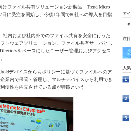
ファイル共有ソリューション新製品「Trend Micro
アイ
」を発表した。27日に受注を開始し、今後1年間で80社への導入を目指
キ
Enterpriseは、社内および社内外でのファイル共有を安全に行うた
注目
ソフトウェアソリューション。ファイル共有サーバとし
 Directoryをベースにしたユーザー管理およびアクセス
る。
人気
、Androidデバイスからもポリシーに基づくファイルへのア
を企業内で保管・管理し、マルチデバイスから利用でき
と利便性を両立させている点が特徴という。