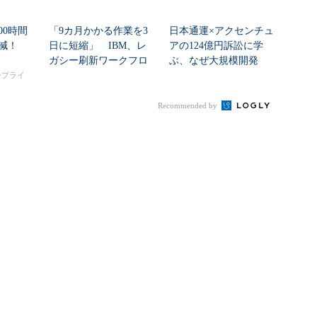
00時間
「9カ月かかる作業を3
日本通運×アクセンチュ
削減！
日に短縮」 IBM、レ
アの124億円訴訟に学
ガシー刷新ワークフロ
ぶ、なぜ大規模開発
ーをIBM Bo...
は“燃える”のか
タープライ
Recommended by