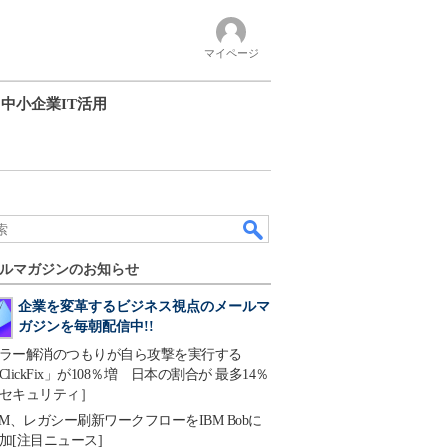
マイページ
中小企業IT活用
ルマガジンのお知らせ
企業を変革するビジネス視点のメールマ
ガジンを毎朝配信中!!
ラー解消のつもりが自ら攻撃を実行する
ClickFix」が108％増 日本の割合が 最多14％
セキュリティ］
BM、レガシー刷新ワークフローをIBM Bobに
加[注目ニュース]