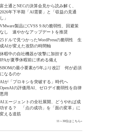
富士通とNECの決算会見から読み解く、
2026年下半期「AI需要」と「収益の見通
し」
VMware製品にCVSS 9.8の脆弱性、回避策
なし 速やかなアップデートを推奨
25ドルで見つかったWordPressの脆弱性 生
成AIが変えた攻防の時間軸
休暇中の自社機器が攻撃に加担する？
IPAが夏季休暇前に求める備え
SBOMの最小要素が5年ぶり改訂 何が必須
になるのか
AIが「プロキシを突破する」時代へ
OpenAIの評価用AI、ゼロデイ脆弱性を自律
悪用
AIエージェントの全社展開、どうやれば成
功する？ 「点の成功」を「面の変革」に
変える道筋
11～30位はこちら
»