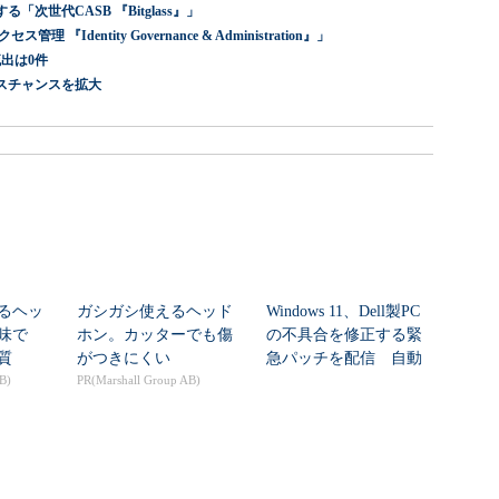
世代CASB 『Bitglass』」
dentity Governance & Administration』」
出は0件
スチャンスを拡大
宿るヘッ
ガシガシ使えるヘッド
Windows 11、Dell製PC
味で
ホン。カッターでも傷
の不具合を修正する緊
質
がつきにくい
急パッチを配信 自動
B)
PR(Marshall Group AB)
配信...