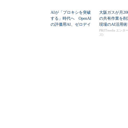
AIが「プロキシを突破
大阪ガスが月20
する」時代へ OpenAI
の共有作業を
の評価用AI、ゼロデイ
現場のAI活用術
脆弱性を自...
PR(ITmedia エン
ズ)