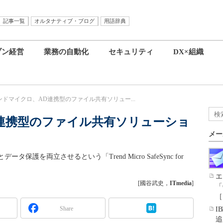
記事一覧
オルタナティブ・ブログ
用語辞典
ブン経営
業務の自動化
セキュリティ
DX×組織
ンドマイクロ、AD連携型のファイル共有ソリュー...
連携型のファイル共有ソリューショ
メー
護を両立させるという「Trend Micro SafeSync for
エ
[國谷武史，
ITmedia
]
「
［
Share
I
追