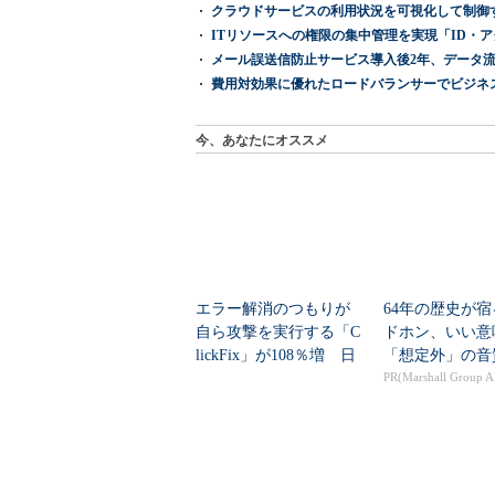
クラウドサービスの利用状況を可視化して制御する「次
ITリソースへの権限の集中管理を実現「ID・アクセス管理 『I
メール誤送信防止サービス導入後2年、データ流
費用対効果に優れたロードバランサーでビジネ
今、あなたにオススメ
エラー解消のつもりが
64年の歴史が
自ら攻撃を実行する「C
ドホン、いい意
lickFix」が108％増 日
「想定外」の音
本の割...
PR(Marshall Group A