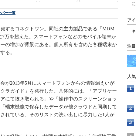
に
ンバー一覧
アイ
発するコネクトワン。同社の主力製品である「MDM
キ
年10月に7万を超えた。スマートフォンなどのモバイル端末か
ザーの増加が背景にある。個人所有を含めた各種端末か
注目
上する。
人気
が2013年5月にスマートフォンからの情報漏えいが
マクラガイド」を発行した。具体的には、「アプリケー
ェアにて抜き取られる」や「操作中のスクリーンショッ
、「端末機能で保存したデータが他クラウドと同期して
介されている。そのリストの洗い出しに尽力した1人が