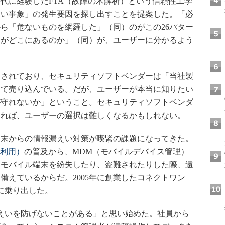
代に経験したFTA（故障の木解析）という信頼性工学
ない事象」の発生要因を探し出すことを提案した。「必
ら「危ないものを網羅した」（同）のがこの26パター
クがどこにあるのか」（同）が、ユーザーに分かるよう
されており、セキュリティソフトベンダーは「当社製
って売り込んでいる。だが、ユーザーが本当に知りたい
が守れないか」ということ。セキュリティソフトベンダ
なれば、ユーザーの選択は難しくなるかもしれない。
末からの情報漏えい対策が喫緊の課題になってきた。
務利用）
の普及から、MDM（モバイルデバイス管理）
うモバイル端末を紛失したり、盗難されたりした際、遠
備えているからだ。2005年に創業したコネクトワン
に乗り出した。
えいを防げないことがある」と思い始めた。社員から