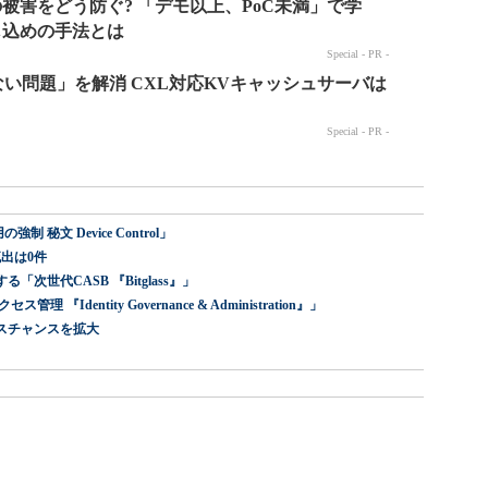
 秘文 Device Control」
出は0件
世代CASB 『Bitglass』」
dentity Governance & Administration』」
スチャンスを拡大