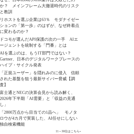
か？ メインフレーム大撤退時代のリスク
と教訓
リホストを選ぶ企業は63％ モダナイゼー
ションの「第一歩」のはずが、なぜ終着点
に変わるのか？
ドコモが選んだAPI保護の次の一手 AIエ
ージェントを統制する「門番」とは
AIを選ぶのは、もうIT部門ではない？
Gartner、日本のデジタルワークプレースの
ハイプ・サイクル発表
「正規ユーザー」を隠れみのに侵入 信頼
された基盤を狙う最新サイバー脅威【調
査】
富士通とNECの決算会見から読み解く、
2026年下半期「AI需要」と「収益の見通
し」
「2800万点から目当ての1品へ」 モノタ
ロウが4カ月で実装した、AI任せにしない
独自検索機能
11～30位はこちら
»