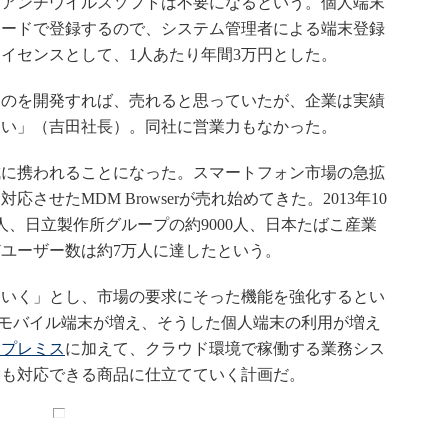
、アンチウイルスソフトは不要になるという。個人端末
ワードで登録するので、システム管理者による端末登録
イセンスとして、1人あたり年間3万円とした。
のを開発すれば、売れると思っていたが、企業は実績
ない」（吉田社長）。同社に営業力もなかった。
に携われることになった。スマートフォン市場の急拡
させたMDM Browserが売れ始めてきた。2013年10
0人、日立製作所グループの約9000人、日本たばこ産業
などユーザー数は約7万人に達したという。
いく」とし、市場の要求にそった機能を強化するとい
などモバイル端末が増え、そうした個人端末の利用が増え
ンプレミス
に加えて、クラウド環境で稼働する業務シス
にも対応できる商品に仕立てていく計画だ。