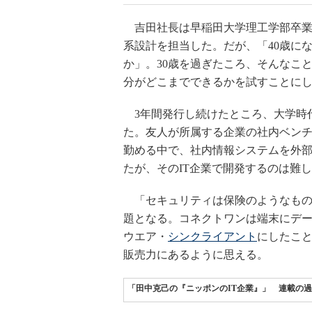
吉田社長は早稲田大学理工学部卒業後
系設計を担当した。だが、「40歳に
か」。30歳を過ぎたころ、そんなこ
分がどこまでできるかを試すことに
3年間発行し続けたところ、大学時代
た。友人が所属する企業の社内ベンチ
勤める中で、社内情報システムを外
たが、そのIT企業で開発するのは難し
「セキュリティは保険のようなもの
題となる。コネクトワンは端末にデ
ウエア・
シンクライアント
にしたこと
販売力にあるように思える。
「田中克己の『ニッポンのIT企業』」 連載の