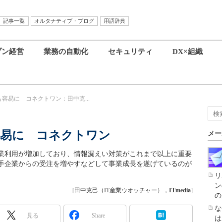
記事一覧
オルタナティブ・ブログ
用語辞典
ブン経営
業務の自動化
セキュリティ
DX×組織
容易に コネクトワン：田中克...
容易に コネクトワン
メー
業利用が増加しており、情報漏えい対策がこれまで以上に重要
手企業からの受注を増やすなどして事業成長を遂げているのが
リ
ン
[田中克己（IT産業ウオッチャー），
ITmedia
]
の
な
見る
Share
は