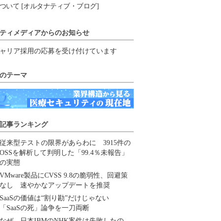
ついて [オルタナティブ・ブログ]
ティメディアからのお知らせ
ャリア採用の応募を受け付けています
のテーマ
記事ランキング
従来型テストの限界があらわに 3915件の
OSSを解析して判明した「99.4％未報告」
の実態
VMware製品にCVSS 9.8の脆弱性、回避策
なし 速やかなアップデートを推奨
SaaSの価値は“割り勘”だけじゃない
「SaaSの死」論争を一刀両断
なぜ、日本IBMのNHK案件は失敗したの