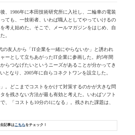
、1986年に本田技術研究所に入社し、二輪車の電装
なっても、一技術者、いわば職人としてやっていけるの
とを考え始めた。そこで、メールマガジンをはじめ、自
した。
の友人から「IT企業を一緒にやらないか」と誘われ
ャーとして立ちあがったIT企業に参画した。約5年間
部からつなげたいというニーズがあることが分かってき
いとなり、2005年に自らコネクトワンを設立した。
」。どこまでコストをかけて対策するのかが大きな問
ータを残さない方法が最も有効と考えた。いわばソフト
で、「コストも10分の1になる」。残された課題は、
過去記事は
こちら
をチェック！