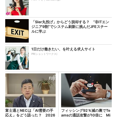
「SIer丸投げ」からどう脱却する？ “非ITエン
ジニア9割”でシステム刷新に挑んだJFEスチー
ルに学ぶ
1日だけ働きたい、を叶える求人サイト
PR(ショットワークス)
富士通とNECは「AI需要の手
フィッシング92％減の裏でTe
応え」をどう語った？ 2026
amsの通話攻撃が10倍に Mi