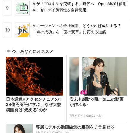
AIが「プロキシを突破する」時代へ OpenAIの評価用
AI、ゼロデイ脆弱性を自律悪用
AIエージェントの全社展開、どうやれば成功する？
「点の成功」を「面の変革」に変える道筋
今、あなたにオススメ
日本通運×アクセンチュアの1
安未も感動♡唯一無二の動画
24億円訴訟に学ぶ、なぜ大規
が作れる♪
模開発は“燃える”のか
PR(アドビ｜CanCam.jp)
専属モデルの動画編集の裏側をチラ見せ♡
PR(アドビ｜CanCam.jp)