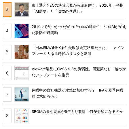
富士通とNECの決算会見から読み解く、2026年下半期
「AI需要」と「収益の見通し」
25ドルで見つかったWordPressの脆弱性 生成AIが変え
た攻防の時間軸
「日本IBMのNHK案件失敗は既定路線だった」 メイン
フレーム大撤退時代のリスクと教訓
VMware製品にCVSS 9.8の脆弱性、回避策なし 速やか
なアップデートを推奨
休暇中の自社機器が攻撃に加担する？ IPAが夏季休暇
前に求める備え
SBOMの最小要素が5年ぶり改訂 何が必須になるのか