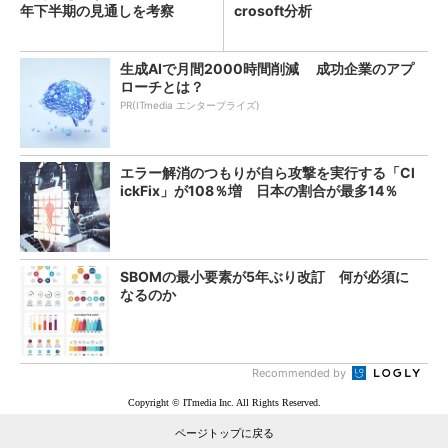
年下半期の見通しを考察
crosoft分析
生成AIで月間2000時間削減 成功企業のアプ
ローチとは？
PR(ITmedia エンタープライズ)
エラー解消のつもりが自ら攻撃を実行する「Cl
ickFix」が108％増 日本の割合が最多14％
SBOMの最小要素が5年ぶり改訂 何が必須に
なるのか
Recommended by
Copyright © ITmedia Inc. All Rights Reserved.
ページトップに戻る