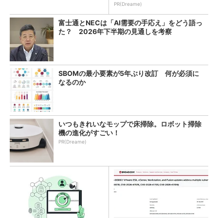
教訓
PR(Dreame)
富士通とNECは「AI需要の手応え」をどう語っ
た？ 2026年下半期の見通しを考察
SBOMの最小要素が5年ぶり改訂 何が必須に
なるのか
いつもきれいなモップで床掃除。ロボット掃除
機の進化がすごい！
PR(Dreame)