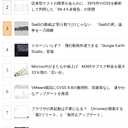
従来型テストの限界があらわに 3915件のOSSを解析
して判明した「99.4％未報告」の実態
SaaSの価値は“割り勘”だけじゃない 「SaaSの死」論
争を一刀両断
ドローンいらず？ 飛行動画作成できる「Google Earth
Studio」登場
Microsoftがまたもや値上げ M365サブスク料金を最大
33％増の「言い分」
VMware製品にCVSS 9.8の脆弱性、回避策なし 速やか
なアップデートを推奨
ブラウザの再起動は不要になる？ Chromeが模索する
「週2リリース」と「無停止アップデート」