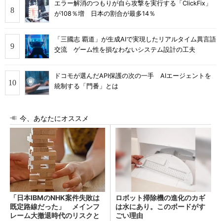
エラー解消のつもりが自ら攻撃を実行する「ClickFix」
が108％増 日本の割合が最多14％
「三國志 覇道」が生成AIで実現したリアルタイム異言語
交流 ゲーム性を損なわないシステム設計の工夫
ドコモが選んだAPI保護の次の一手 AIエージェントを
統制する「門番」とは
今、あなたにオススメ
「日本IBMのNHK案件失敗は
ロボット掃除機の進化のカギ
既定路線だった」 メインフ
は水にあり。このボードがす
レーム大撤退時代のリスクと
ごい理由