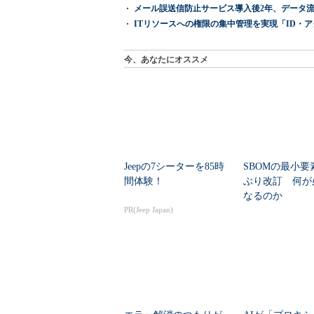
メール誤送信防止サービス導入後2年、データ流
ITリソースへの権限の集中管理を実現「ID・アクセス管理 『I
今、あなたにオススメ
Jeepの7シーターを85時
SBOMの最小要
間体験！
ぶり改訂 何が
なるのか
PR(Jeep Japan)