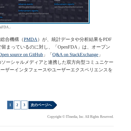
FDA」
総合機構（
PMDA
）が、統計データや分析結果をPDF
で留まっているのに対し、「OpenFDA」は、オープン
Open source on GitHub
」「
Q&A on StackExchange
」
のソーシャルメディアと連携した双方向型コミュニケー
ユーザーインタフェースやユーザーエクスペリエンスを
1
|
2
|
3
次のページへ
Copyright © ITmedia, Inc. All Rights Reserved.