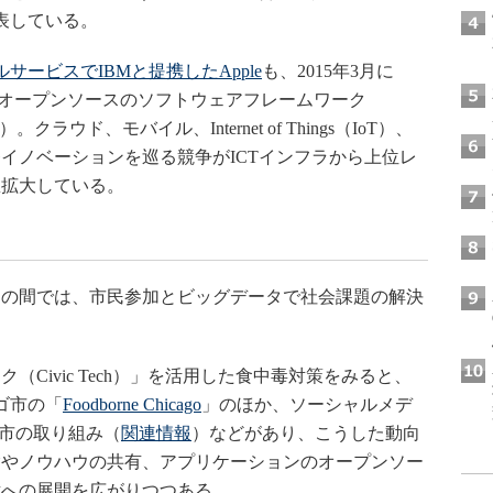
表している。
サービスでIBMと提携したApple
も、2015年3月に
するオープンソースのソフトウェアフレームワーク
）。クラウド、モバイル、Internet of Things（IoT）、
イノベーションを巡る競争がICTインフラから上位レ
急拡大している。
の間では、市民参加とビッグデータで社会課題の解決
Civic Tech）」を活用した食中毒対策をみると、
ゴ市の「
Foodborne Chicago
」のほか、ソーシャルメデ
市の取り組み（
関連情報
）などがあり、こうした動向
験やノウハウの共有、アプリケーションのオープンソー
横への展開を広がりつつある。