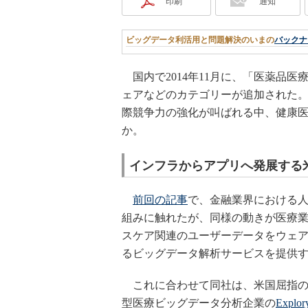
印刷
通知
ビッグデータ利活用と問題解決のいまの
バックナ
国内で2014年11月に、「医薬品
ェアなどのカテゴリーが追加された
際競争力の強化が叫ばれる中、健康医
か。
インフラからアプリへ発展する
前回の記事
で、金融業界における
組みに触れたが、同様の動きが医療業界
スケア関連のユーザーデータをウェアラ
るビッグデータ解析サービスを提供する「W
これに合わせて同社は、米国屈指の
型医療ビッグデータ分析企業の
Explor