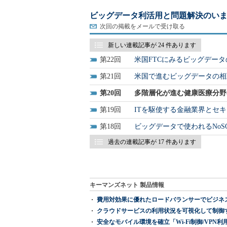
ビッグデータ利活用と問題解決のいま
次回の掲載をメールで受け取る
新しい連載記事が 24 件あります
22
米国FTCにみるビッグデー
21
米国で進むビッグデータの相
20
多階層化が進む健康医療分野
19
ITを駆使する金融業界とセ
18
ビッグデータで使われるNoS
過去の連載記事が 17 件あります
キーマンズネット 製品情報
費用対効果に優れたロードバランサーでビジネ
クラウドサービスの利用状況を可視化して制御する「次
安全なモバイル環境を確立「Wi-Fi制御/VPN利用の強制