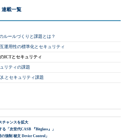
 連載一覧
タのルールづくりと課題とは？
互運用性の標準化とセキュリティ
のICTとセキュリティ
キュリティの課題
QLとセキュリティ課題
スチャンスを拡大
世代CASB 『Bitglass』」
 秘文 Device Control」