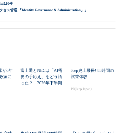
出は0件
dentity Governance & Administration』」
素が5年
富士通とNECは「AI需
Jeep史上最長! 85時間の
必須に
要の手応え」をどう語
試乗体験
った？ 2026年下半期
の見通しを考...
PR(Jeep Japan)