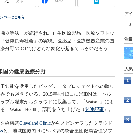
見る
Share
アイ
ンバーはこちら
キ
医療機器等法」が施行され、再生医療製品、医療ソフトウ
注目
。「健康長寿社会」の実現、医薬品・医療機器産業の国
療分野のICTではどんな変化が起きているのだろう
人気
米国の健康医療分野
人工知能を活用したビッグデータプロジェクトへの取り
でも起きている。2015年4月13日に米IBMは、ヘル
ブル端末からクラウドに収集して、「Watson」によ
atson Health」部門を立ち上げた（
関連記事
）。
医療機関
Cleveland Clinic
からスピンオフしたクラウド
ys
と、地域医療向けにSaaS型の統合集団健康管理ソフ