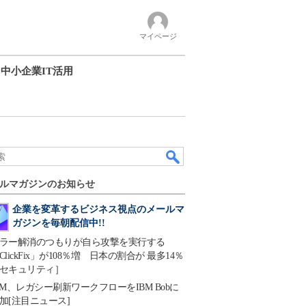
マイページ
中小企業IT活用
ルマガジンのお知らせ
企業を変革するビジネス視点のメールマ
ガジンを毎朝配信中!!
ラー解消のつもりが自ら攻撃を実行する
ClickFix」が108％増 日本の割合が 最多14％
セキュリティ］
BM、レガシー刷新ワークフローをIBM Bobに
加[注目ニュース]