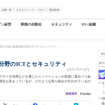
記事一覧
オルタナティブ・ブログ
用語辞典
ブン経営
業務の自動化
セキュリティ
DX×組織
層化が進む健康医療分野のICTとセキュリティ：...
分野のICTとセキュリティ
メー
（1/3 ページ）
グデータ活用などを通じたイノベーションが急速に進みつつあ
懸念も高まっているが、どのような取り組みが行われているの
エ
「
［
[
笹原英司
，
ITmedia
]
I
追