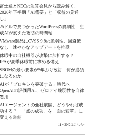
富士通とNECの決算会見から読み解く、
2026年下半期「AI需要」と「収益の見通
し」
25ドルで見つかったWordPressの脆弱性 生
成AIが変えた攻防の時間軸
VMware製品にCVSS 9.8の脆弱性、回避策
なし 速やかなアップデートを推奨
休暇中の自社機器が攻撃に加担する？
IPAが夏季休暇前に求める備え
SBOMの最小要素が5年ぶり改訂 何が必須
になるのか
AIが「プロキシを突破する」時代へ
OpenAIの評価用AI、ゼロデイ脆弱性を自律
悪用
AIエージェントの全社展開、どうやれば成
功する？ 「点の成功」を「面の変革」に
変える道筋
11～30位はこちら
»