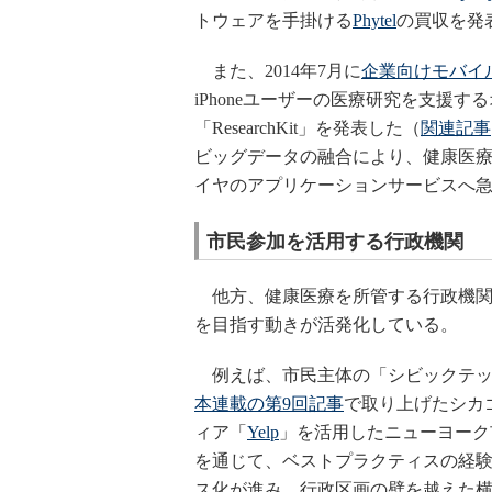
トウェアを手掛ける
Phytel
の買収を発
また、2014年7月に
企業向けモバイル
iPhoneユーザーの医療研究を支援
「ResearchKit」を発表した（
関連記事
ビッグデータの融合により、健康医療
イヤのアプリケーションサービスへ
市民参加を活用する行政機関
他方、健康医療を所管する行政機関
を目指す動きが活発化している。
例えば、市民主体の「シビックテック（
本連載の第9回記事
で取り上げたシカ
ィア「
Yelp
」を活用したニューヨーク
を通じて、ベストプラクティスの経
ス化が進み、行政区画の壁を越えた