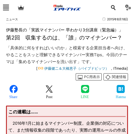
ニュース
2015年8月18日
伊藤塾長の「実践マイナンバー 早わかり3分講座（緊急編）」
第2回 収集するのは、「誰」のマイナンバー？
「具体的に何をすればいいのか」と模索する企業担当者へ向け、
やることをスッと理解できるマイナンバー実務Tips。今回のテー
マは「集めるマイナンバーを洗い出す」です。
[
伊藤健二＆大橋恵子（パイプドビッツ）
，ITmedia]
PC用表示
関連情報
Share
Post
LINE
Hatena
この連載は……
2016年1月に始まるマイナンバー制度。企業側の対応につい
て、まだ情報収集の段階であったり、実際の運用ルールの作成