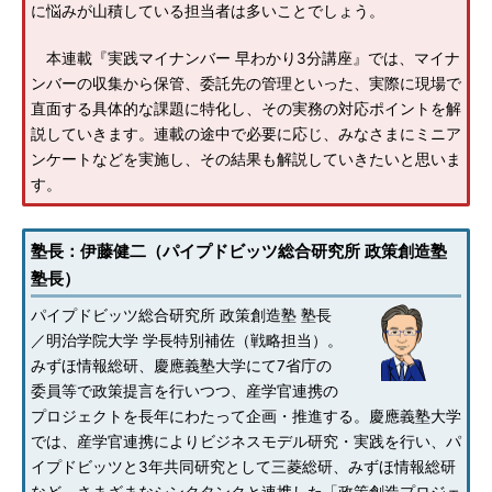
に悩みが山積している担当者は多いことでしょう。
本連載『実践マイナンバー 早わかり3分講座』では、マイナ
ンバーの収集から保管、委託先の管理といった、実際に現場で
直面する具体的な課題に特化し、その実務の対応ポイントを解
説していきます。連載の途中で必要に応じ、みなさまにミニア
ンケートなどを実施し、その結果も解説していきたいと思いま
す。
塾長：伊藤健二（パイプドビッツ総合研究所 政策創造塾
塾長）
パイプドビッツ総合研究所 政策創造塾 塾長
／明治学院大学 学長特別補佐（戦略担当）。
みずほ情報総研、慶應義塾大学にて7省庁の
委員等で政策提言を行いつつ、産学官連携の
プロジェクトを長年にわたって企画・推進する。慶應義塾大学
では、産学官連携によりビジネスモデル研究・実践を行い、パ
イプドビッツと3年共同研究として三菱総研、みずほ情報総研