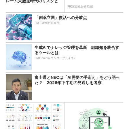
レーム大撤退時代のリスクと
教訓
PR(三菱総合研究所)
「創薬立国」復活への分岐点
PR(三菱総合研究所)
生成AIでナレッジ管理を革新 組織知を統合す
るツールとは
PR(ITmedia エンタープライズ)
富士通とNECは「AI需要の手応え」をどう語っ
た？ 2026年下半期の見通しを考察