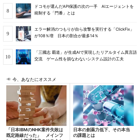
ドコモが選んだAPI保護の次の一手 AIエージェントを
統制する「門番」とは
エラー解消のつもりが自ら攻撃を実行する「ClickFix」
が108％増 日本の割合が最多14％
「三國志 覇道」が生成AIで実現したリアルタイム異言語
交流 ゲーム性を損なわないシステム設計の工夫
今、あなたにオススメ
「日本IBMのNHK案件失敗は
日本の創薬力低下、その本当
既定路線だった」 メインフ
の課題とは