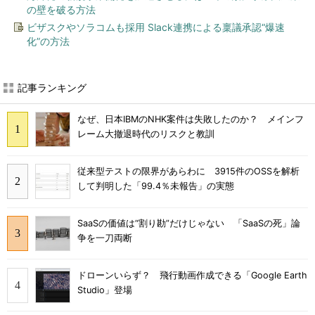
の壁を破る方法
ビザスクやソラコムも採用 Slack連携による稟議承認“爆速
化”の方法
記事ランキング
なぜ、日本IBMのNHK案件は失敗したのか？ メインフ
レーム大撤退時代のリスクと教訓
従来型テストの限界があらわに 3915件のOSSを解析
して判明した「99.4％未報告」の実態
SaaSの価値は“割り勘”だけじゃない 「SaaSの死」論
争を一刀両断
ドローンいらず？ 飛行動画作成できる「Google Earth
Studio」登場