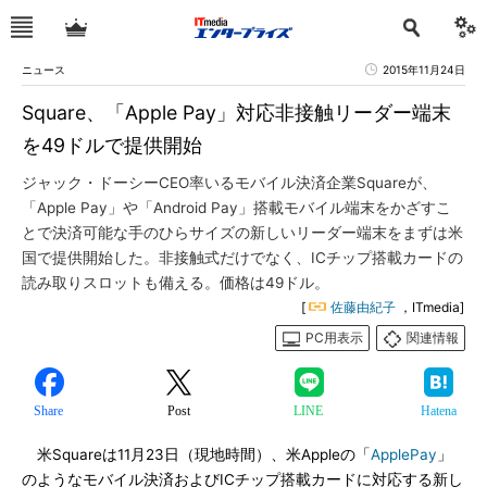
ニュース
2015年11月24日
Square、「Apple Pay」対応非接触リーダー端末
を49ドルで提供開始
ジャック・ドーシーCEO率いるモバイル決済企業Squareが、
「Apple Pay」や「Android Pay」搭載モバイル端末をかざすこ
とで決済可能な手のひらサイズの新しいリーダー端末をまずは米
国で提供開始した。非接触式だけでなく、ICチップ搭載カードの
読み取りスロットも備える。価格は49ドル。
[
佐藤由紀子
，ITmedia]
PC用表示
関連情報
Share
Post
LINE
Hatena
米Squareは11月23日（現地時間）、米Appleの「
ApplePay
」
のようなモバイル決済およびICチップ搭載カードに対応する新し