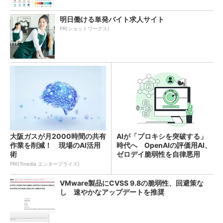
明日働ける単発バイト求人サイト
PR(ショットワークス)
大阪ガスが月2000時間の共有
AIが「プロキシを突破する」
作業を削減！ 現場のAI活用
時代へ OpenAIの評価用AI、
術
ゼロデイ脆弱性を自律悪用
PR(ITmedia エンタープライズ)
VMware製品にCVSS 9.8の脆弱性、回避策な
し 速やかなアップデートを推奨