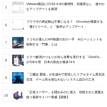
VMware製品にCVSS 9.8の脆弱性、回避策なし 速やか
なアップデートを推奨
ブラウザの再起動は不要になる？ Chromeが模索する
「週2リリース」と「無停止アップデート」
ドコモが選んだAPI保護の次の一手 AIエージェントを
統制する「門番」とは
エラー解消のつもりが自ら攻撃を実行する「ClickFix」
が108％増 日本の割合が最多14％
「三國志 覇道」が生成AIで実現したリアルタイム異言語
交流 ゲーム性を損なわないシステム設計の工夫
「正規ユーザー」を隠れみのに侵入 信頼された基盤を
狙う最新サイバー脅威【調査】