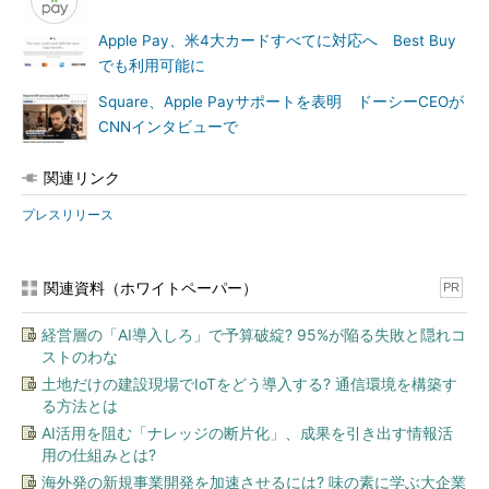
Apple Pay、米4大カードすべてに対応へ Best Buy
でも利用可能に
Square、Apple Payサポートを表明 ドーシーCEOが
CNNインタビューで
関連リンク
プレスリリース
関連資料（ホワイトペーパー）
PR
経営層の「AI導入しろ」で予算破綻? 95%が陥る失敗と隠れコ
ストのわな
土地だけの建設現場でIoTをどう導入する? 通信環境を構築す
る方法とは
AI活用を阻む「ナレッジの断片化」、成果を引き出す情報活
用の仕組みとは?
海外発の新規事業開発を加速させるには? 味の素に学ぶ大企業