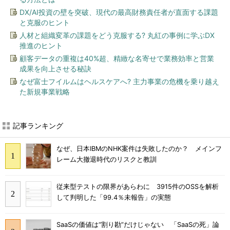
DX/AI投資の壁を突破、現代の最高財務責任者が直面する課題
と克服のヒント
人材と組織変革の課題をどう克服する? 丸紅の事例に学ぶDX
推進のヒント
顧客データの重複は40%超、精緻な名寄せで業務効率と営業
成果を向上させる秘訣
なぜ富士フイルムはヘルスケアへ? 主力事業の危機を乗り越え
た新規事業戦略
記事ランキング
なぜ、日本IBMのNHK案件は失敗したのか？ メインフ
レーム大撤退時代のリスクと教訓
従来型テストの限界があらわに 3915件のOSSを解析
して判明した「99.4％未報告」の実態
SaaSの価値は“割り勘”だけじゃない 「SaaSの死」論