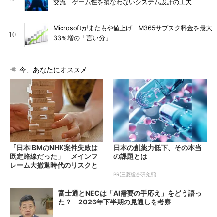
交流 ゲーム性を損なわないシステム設計の工夫
Microsoftがまたもや値上げ M365サブスク料金を最大
33％増の「言い分」
今、あなたにオススメ
「日本IBMのNHK案件失敗は
日本の創薬力低下、その本当
既定路線だった」 メインフ
の課題とは
レーム大撤退時代のリスクと
教訓
PR(三菱総合研究所)
富士通とNECは「AI需要の手応え」をどう語っ
た？ 2026年下半期の見通しを考察