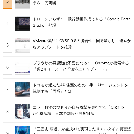
争を一刀両断
ドローンいらず？ 飛行動画作成できる「Google Earth
Studio」登場
VMware製品にCVSS 9.8の脆弱性、回避策なし 速やか
なアップデートを推奨
ブラウザの再起動は不要になる？ Chromeが模索する
「週2リリース」と「無停止アップデート」
ドコモが選んだAPI保護の次の一手 AIエージェントを
統制する「門番」とは
エラー解消のつもりが自ら攻撃を実行する「ClickFix」
が108％増 日本の割合が最多14％
「三國志 覇道」が生成AIで実現したリアルタイム異言語