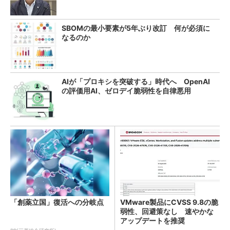
SBOMの最小要素が5年ぶり改訂 何が必須に
なるのか
AIが「プロキシを突破する」時代へ OpenAI
の評価用AI、ゼロデイ脆弱性を自律悪用
「創薬立国」復活への分岐点
VMware製品にCVSS 9.8の脆
弱性、回避策なし 速やかな
アップデートを推奨