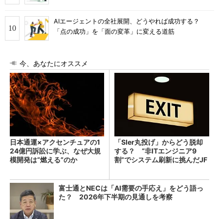
AIエージェントの全社展開、どうやれば成功する？
「点の成功」を「面の変革」に変える道筋
今、あなたにオススメ
日本通運×アクセンチュアの1
「SIer丸投げ」からどう脱却
24億円訴訟に学ぶ、なぜ大規
する？ “非ITエンジニア9
模開発は“燃える”のか
割”でシステム刷新に挑んだJF
Eスチールに学ぶ
富士通とNECは「AI需要の手応え」をどう語っ
た？ 2026年下半期の見通しを考察