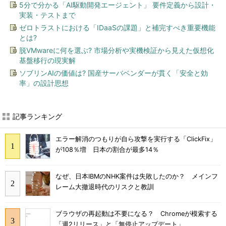
5分で分かる「AI駆動開発エージェント」 要件定義から設計・
実装・テストまで
ゼロトラストにおける「IDaaSの課題」と補完すべき重要機能
とは?
脱VMwareに何を選ぶ? 市場分析や実機検証から見えた仮想化
基盤移行の現実解
ソブリンAIの価値は? 国産サーバベンダーが貫く「安全と効
率」の設計思想
記事ランキング
エラー解消のつもりが自ら攻撃を実行する「ClickFix」
が108％増 日本の割合が最多14％
なぜ、日本IBMのNHK案件は失敗したのか？ メインフ
レーム大撤退時代のリスクと教訓
ブラウザの再起動は不要になる？ Chromeが模索する
「週2リリース」と「無停止アップデート」