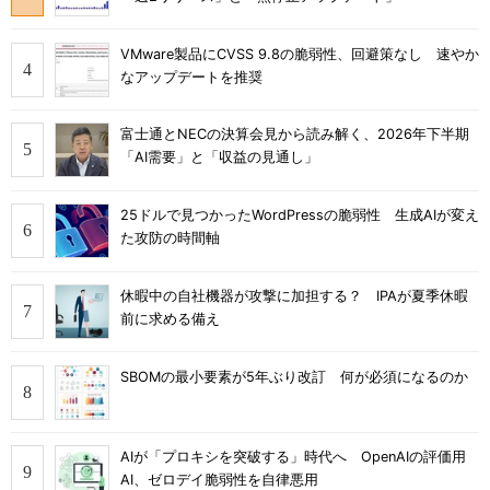
VMware製品にCVSS 9.8の脆弱性、回避策なし 速やか
なアップデートを推奨
富士通とNECの決算会見から読み解く、2026年下半期
「AI需要」と「収益の見通し」
25ドルで見つかったWordPressの脆弱性 生成AIが変え
た攻防の時間軸
休暇中の自社機器が攻撃に加担する？ IPAが夏季休暇
前に求める備え
SBOMの最小要素が5年ぶり改訂 何が必須になるのか
AIが「プロキシを突破する」時代へ OpenAIの評価用
AI、ゼロデイ脆弱性を自律悪用