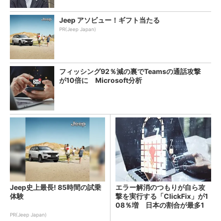
Jeep アソビュー！ギフト当たる
PR(Jeep Japan)
フィッシング92％減の裏でTeamsの通話攻撃
が10倍に Microsoft分析
Jeep史上最長! 85時間の試乗
エラー解消のつもりが自ら攻
体験
撃を実行する「ClickFix」が1
08％増 日本の割合が最多1
4％
PR(Jeep Japan)