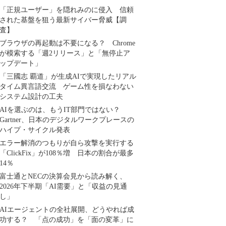
「正規ユーザー」を隠れみのに侵入 信頼
された基盤を狙う最新サイバー脅威【調
査】
ブラウザの再起動は不要になる？ Chrome
が模索する「週2リリース」と「無停止ア
ップデート」
「三國志 覇道」が生成AIで実現したリアル
タイム異言語交流 ゲーム性を損なわない
システム設計の工夫
AIを選ぶのは、もうIT部門ではない？
Gartner、日本のデジタルワークプレースの
ハイプ・サイクル発表
エラー解消のつもりが自ら攻撃を実行する
「ClickFix」が108％増 日本の割合が最多
14％
富士通とNECの決算会見から読み解く、
2026年下半期「AI需要」と「収益の見通
し」
AIエージェントの全社展開、どうやれば成
功する？ 「点の成功」を「面の変革」に