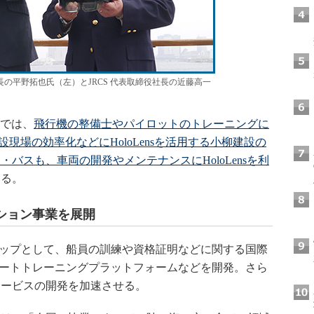
長の平野拓也氏（左）とJRCS 代表取締役社長の近藤高一
業では、
飛行機の整備士やパイロットのトレーニングに
設現場の効率化などにHoloLensを活用する小柳建設の
バスも、車両の開発やメンテナンスにHoloLensを利
いる。
ション事業を展開
テップとして、船員の訓練や資格証明などに関する国際
モートトレーニングプラットフォームなどを開発。さら
サービスの開発を加速させる。