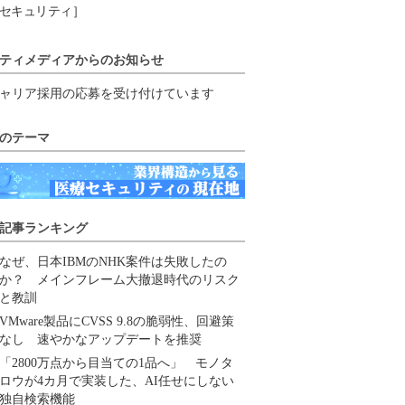
セキュリティ］
ティメディアからのお知らせ
ャリア採用の応募を受け付けています
のテーマ
記事ランキング
なぜ、日本IBMのNHK案件は失敗したの
か？ メインフレーム大撤退時代のリスク
と教訓
VMware製品にCVSS 9.8の脆弱性、回避策
なし 速やかなアップデートを推奨
「2800万点から目当ての1品へ」 モノタ
ロウが4カ月で実装した、AI任せにしない
独自検索機能