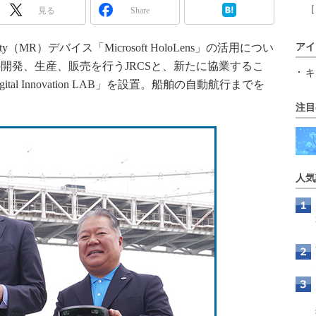
［
見る
Share
y（MR）デバイス「Microsoft HoloLens」の活用につい
アイ
開発、生産、販売を行うJRCSと、新たに協業するこ
キ
ital Innovation LAB」を設置。船舶の自動航行までを
注目
人気