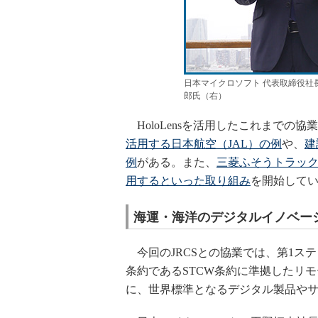
日本マイクロソフト 代表取締役社
郎氏（右）
HoloLensを活用したこれまでの協
活用する日本航空（JAL）の例
や、
建
例
がある。また、
三菱ふそうトラック・
用するといった取り組み
を開始して
海運・海洋のデジタルイノベー
今回のJRCSとの協業では、第1ス
条約であるSTCW条約に準拠したリ
に、世界標準となるデジタル製品や