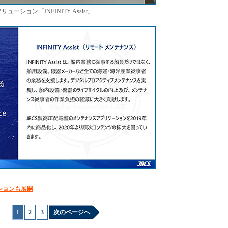
ション「INFINITY Assist」
ションも展開
1
|
2
|
3
次のページへ