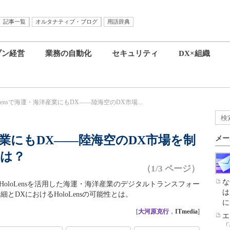
記事一覧
オルタナティブ・ブログ
用語辞典
ブン経営
業務の自動化
セキュリティ
DX×組織
oLensで海運・海洋産業にもDX――陸海空のDX市場...
洋産業にもDX――陸海空のDX市場を制
メー
とは？
（1/3 ページ）
な
HoloLensを活用した海運・海洋産業のデジタルトランスフォー
は
DXにおけるHoloLensの可能性とは。
に
[
大河原克行
，
ITmedia
]
エ
「