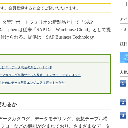
［
です。会員登録すると全てご覧いただけます。
アイ
データ管理ポートフォリオの新製品として「SAP
asphereは従来「SAP Data Warehouse Cloud」として提
キ
。提供は「SAP Business Technology
注目
。
ack）とは？ データ統合の新しいトレンド
人気
データカタログ整備ツールを発表 インサイトテクノロジー
すためにデータ基盤エンジニアは何をすべきか
が変わるか
タ連携やデータカタログ、データモデリング、仮想テーブル構
タフローなどの機能が含まれており、さまざまなデータ