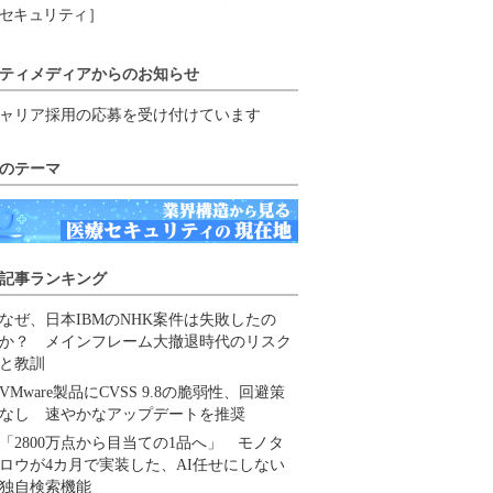
セキュリティ］
ティメディアからのお知らせ
ャリア採用の応募を受け付けています
のテーマ
記事ランキング
なぜ、日本IBMのNHK案件は失敗したの
か？ メインフレーム大撤退時代のリスク
と教訓
VMware製品にCVSS 9.8の脆弱性、回避策
なし 速やかなアップデートを推奨
「2800万点から目当ての1品へ」 モノタ
ロウが4カ月で実装した、AI任せにしない
独自検索機能