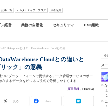
記事一覧
オルタナティブ・ブログ
用語辞典
ブン経営
業務の自動化
セキュリティ
DX×組織
SAP Datasphereとは？ DataWarehouse Cloudとの違...
DataWarehouse Cloudとの違いと
メー
ブリック」の意義
社SaaSプラットフォームで提供するデータ管理サービスのポー
散在するデータをビジネス視点で分析しやすくする。
な
[
原田美穂
，
ITmedia
]
は
に
見る
Share
エ
「