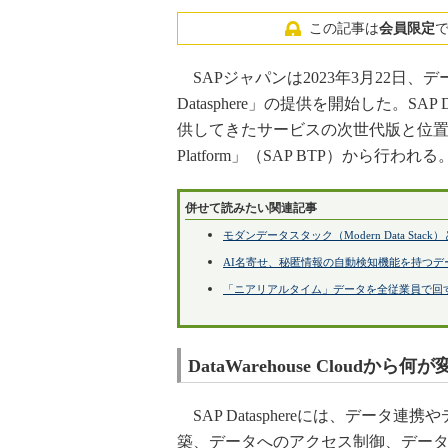
この記事は
会員限定
SAPジャパンは2023年3月22日、
Datasphere」の提供を開始した。SAP Dat
供してきたサービスの次世代版と位置付けられる
Platform」（SAP BTP）から行われる
併せて読みたい関連記事
モダンデータスタック（Modern Data St
AI名寄せ、秘匿情報の自動検知機能を持つ
「ニアリアルタイム」データを全従業員で回
DataWarehouse Cloudから何
SAP Datasphereには、デー
築、データへのアクセス制御、デー