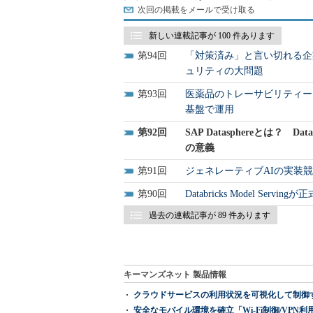
次回の掲載をメールで受け取る
新しい連載記事が 100 件あります
94
「対策済み」と言い切れる企
ュリティの大問題
93
医薬品のトレーサビリティー
基盤で運用
92
SAP Datasphereとは？ 
の意義
91
ジェネレーティブAIの実装競争が
90
Databricks Model Servi
過去の連載記事が 89 件あります
キーマンズネット 製品情報
クラウドサービスの利用状況を可視化して制御する「次
安全なモバイル環境を確立「Wi-Fi制御/VPN利用の強制