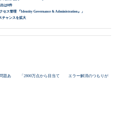
出は0件
dentity Governance & Administration』」
スチャンスを拡大
問題あ
「2800万点から目当て
エラー解消のつもりが
精度9
の1品へ」 モノタロウ
自ら攻撃を実行する「C
sは販売
が4カ月で実装した、AI
lickFix」が108％増 日
.
任せにしな...
本の割...