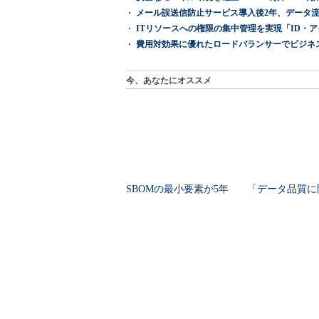
メール誤送信防止サービス導入後2年、データ流
ITリソースへの権限の集中管理を実現「ID・アクセス管理 『I
費用対効果に優れたロードバランサーでビジネ
今、あなたにオススメ
SBOMの最小要素が5年
「データ品質に
ぶり改訂 何が必須に
り」から「予測
なるのか
5％」へ Umio
計画をどう自動..