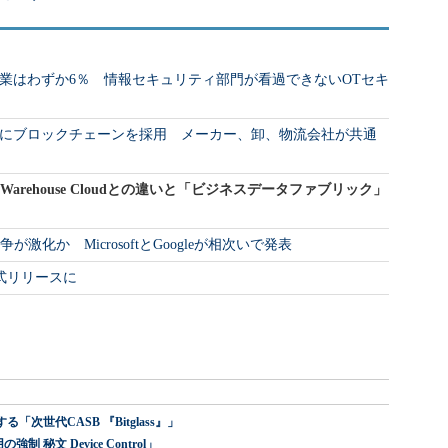
業はわずか6％ 情報セキュリティ部門が看過できないOTセキ
にブロックチェーンを採用 メーカー、卸、物流会社が共通
DataWarehouse Cloudとの違いと「ビジネスデータファブリック」
激化か MicrosoftとGoogleが相次いで発表
ngが正式リリースに
世代CASB 『Bitglass』」
 秘文 Device Control」