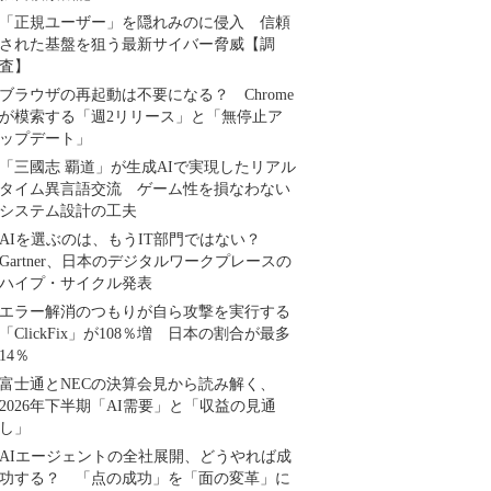
「正規ユーザー」を隠れみのに侵入 信頼
された基盤を狙う最新サイバー脅威【調
査】
ブラウザの再起動は不要になる？ Chrome
が模索する「週2リリース」と「無停止ア
ップデート」
「三國志 覇道」が生成AIで実現したリアル
タイム異言語交流 ゲーム性を損なわない
システム設計の工夫
AIを選ぶのは、もうIT部門ではない？
Gartner、日本のデジタルワークプレースの
ハイプ・サイクル発表
エラー解消のつもりが自ら攻撃を実行する
「ClickFix」が108％増 日本の割合が最多
14％
富士通とNECの決算会見から読み解く、
2026年下半期「AI需要」と「収益の見通
し」
AIエージェントの全社展開、どうやれば成
功する？ 「点の成功」を「面の変革」に