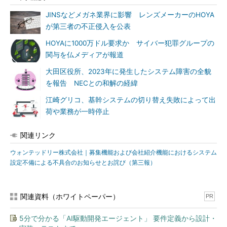
JINSなどメガネ業界に影響 レンズメーカーのHOYA
が第三者の不正侵入を公表
HOYAに1000万ドル要求か サイバー犯罪グループの
関与を仏メディアが報道
大田区役所、2023年に発生したシステム障害の全貌
を報告 NECとの和解の経緯
江崎グリコ、基幹システムの切り替え失敗によって出
荷や業務が一時停止
関連リンク
ウォンテッドリー株式会社｜募集機能および会社紹介機能におけるシステム
設定不備による不具合のお知らせとお詫び（第三報）
関連資料（ホワイトペーパー）
PR
5分で分かる「AI駆動開発エージェント」 要件定義から設計・