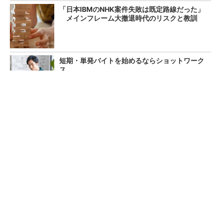
「日本IBMのNHK案件失敗は既定路線だった」
メインフレーム大撤退時代のリスクと教訓
短期・単発バイトを始めるならショットワーク
ス
PR(ショットワークス)
エラー解消のつもりが自ら攻
SBOMの最小要素が5年ぶり改
撃を実行する「ClickFix」が1
訂 何が必須になるのか
08％増 日本の割合が最多1
4％