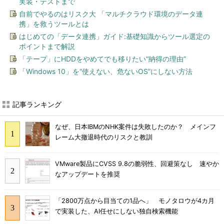
実装・テストまで
自前でやるのはリスク大 「マルチクラウド環境のデータ連
携」を救うツールとは
はじめての「データ連携」ガイド:基礎知識からツール選定の
ポイントまで解説
「テープ」にHDDをやめてでも移りたい“納得の理由”
「Windows 10」を“使えない、危ないOS”にしない方法
記事ランキング
なぜ、日本IBMのNHK案件は失敗したのか？ メインフ
レーム大撤退時代のリスクと教訓
VMware製品にCVSS 9.8の脆弱性、回避策なし 速やか
なアップデートを推奨
「2800万点から目当ての1品へ」 モノタロウが4カ月
で実装した、AI任せにしない独自検索機能