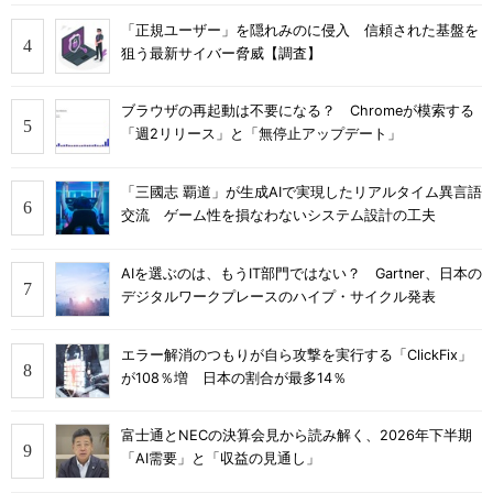
「正規ユーザー」を隠れみのに侵入 信頼された基盤を
狙う最新サイバー脅威【調査】
ブラウザの再起動は不要になる？ Chromeが模索する
「週2リリース」と「無停止アップデート」
「三國志 覇道」が生成AIで実現したリアルタイム異言語
交流 ゲーム性を損なわないシステム設計の工夫
AIを選ぶのは、もうIT部門ではない？ Gartner、日本の
デジタルワークプレースのハイプ・サイクル発表
エラー解消のつもりが自ら攻撃を実行する「ClickFix」
が108％増 日本の割合が最多14％
富士通とNECの決算会見から読み解く、2026年下半期
「AI需要」と「収益の見通し」