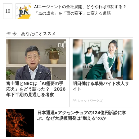
AIエージェントの全社展開、どうやれば成功する？
「点の成功」を「面の変革」に変える道筋
今、あなたにオススメ
富士通とNECは「AI需要の手
明日働ける単発バイト求人サ
応え」をどう語った？ 2026
イト
年下半期の見通しを考察
PR(ショットワークス)
日本通運×アクセンチュアの124億円訴訟に学
ぶ、なぜ大規模開発は“燃える”のか