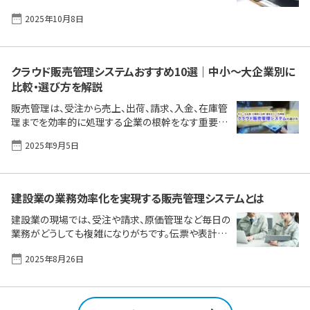
り、ミスも増えている」「Excel管理に限界を感じている
けれど、どう改善したらいいか分からない」──こんな
2025年10月8日
悩みを抱えていませんか？ 売掛金が予定どおりに回
収できなければ、仕入や給与の支払いに大きく影響し
ます。帳簿上は黒字でも資金が足りなくなるリスクす
らあります。 本記事では、売掛金管理の基本から実務
クラウド販売管理システムおすすめ10選｜中小〜大企業別に
の流れ、つまずきやすいポイント、そしてExcelとシステ
比較・選び方を解説
ムの使い分けや支援ツールの選び方まで、実務で本当
販売管理は、受注から売上、出荷、請求、入金、在庫管
に役立つポイントを整理しました。日々の資金繰りや
理までを効率的に処理する企業の根幹をなす重要な
管理に少しでも不安や手間を感じている方は、ぜひご
業務です。従来はオンプレミス型のパッケージソフトや
覧く [&hellip;]
2025年9月5日
Excelによる管理が主流でしたが、電子帳簿保存法や
インボイス制度への対応、テレワークの普及を背景
に、クラウド型の需要が昨今急速に高まっています。
本記事では、クラウド型販売管理システムの導入効果
建設業の業務効率化を実現する販売管理システムとは
を中小企業、情報システム部門、大企業の三層に分け
て紹介。それぞれの課題解決に合った特長を持つおす
建設業の現場では、受注や請求、原価管理など毎日の
すめ製品を比較し、導入のメリット・デメリット、効果、
業務がどうしても複雑になりがちです。伝票や表計算
失敗しないための選定ポイントまで解説します。自社
ソフトだけでは収支の管理や情報共有に限界を感じ
2025年8月26日
に適したシステムを見極め、業務効率化を一緒に実現
ていませんか？ 本記事では、販売管理システムが建設
していきましょ [&hellip;]
業にもたらす効果や選び方のポイント、人気製品の特
徴まで、はじめて検討する方にも分かりやすくまとめ
ました。業務の効率化やミスの防止、現場と事務の連