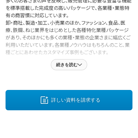
多くのお客さまの声を反映し、販売管理に必要な豊富な機能
を標準搭載した完成度の高いパッケージで、各業種・業態特
有の商習慣に対応しています。
卸・商社、製造・加⼯、⼩売業のほか、ファッション、⾷品、医
療、鉄鋼、ねじ業界をはじめとした各種特化業種パッケージ
があり、そのほかにも多くの業種・業態の企業さまに幅広くご
利⽤いただいています。各業種ノウハウはもちろんのこと、業
種ごとにあわせたカスタマイズ事例もございます。
続きを読む
生産管理、貿易管理、プロジェクト管理など、業務や業態にあ
わせて豊富なオプションもご用意しており、テレワーク・在宅
勤務にも対応したクラウドでのご提案も可能です。
また、アイルで開発・提供しているBtoB EC・Web受発注シス
テム「アラジンEC」の標準連携をはじめとして、会計システム、
詳しい資料を請求する
オンライン請求書、WMS、RFID、BI・分析ツールなど、さまざ
まなシステム連携事例があります。
アラジンオフィスの開発・提供・サポートをアイル1社でトータ
ルで行っており、首都圏・関西エリアを中心に多くの導入実績