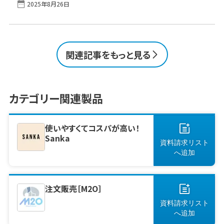
2025年8月26日
報共有に限界を感じていませんか？ 本記事で
デメリット、効果、失敗しないための選定ポイント
は、販売管理システムが建設業にもたらす効果
まで解説します。自社に適したシステムを見極
や選び方のポイント、人気製品の特徴まで、はじ
め、業務効率化を一緒に実現していきましょ
めて検討する方にも分かりやすくまとめました。
[&hellip;]
業務の効率化やミスの防止、現場と事務の連携
関連記事をもっと見る
を強化したい方はぜひご覧ください。 この1ペー
ジで理解！販売管理システムの主な機能、メリッ
ト／デメリット、選定ポイント｜人気・定番・おす
すめの製品をチェック 建設業で販売管理システ
カテゴリー関連製品
ムの需要が高まっている理由建設業で販売管
理システムを導入するメリット導入時に意識し
[&hellip;]
使いやすくてコスパが高い！
Sanka
資料請求リスト
へ
追加
注文販売［M2O］
資料請求リスト
へ
追加