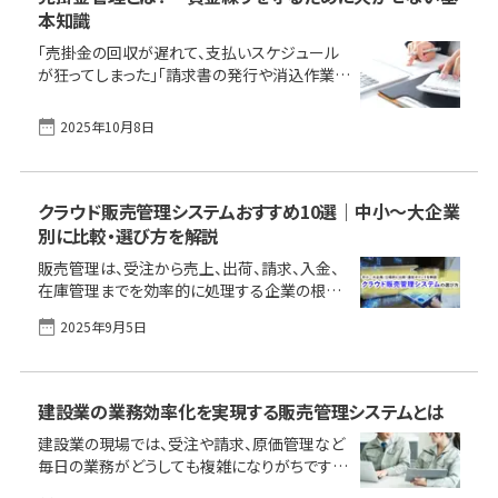
本知識
「売掛金の回収が遅れて、支払いスケジュール
が狂ってしまった」「請求書の発行や消込作業に
手間がかかり、ミスも増えている」「Excel管理に
限界を感じているけれど、どう改善したらいい
2025年10月8日
か分からない」──こんな悩みを抱えていませ
んか？ 売掛金が予定どおりに回収できなけれ
ば、仕入や給与の支払いに大きく影響します。帳
簿上は黒字でも資金が足りなくなるリスクすら
クラウド販売管理システムおすすめ10選｜中小〜大企業
あります。 本記事では、売掛金管理の基本から
別に比較・選び方を解説
実務の流れ、つまずきやすいポイント、そして
販売管理は、受注から売上、出荷、請求、入金、
Excelとシステムの使い分けや支援ツールの選
在庫管理までを効率的に処理する企業の根幹
び方まで、実務で本当に役立つポイントを整理
をなす重要な業務です。従来はオンプレミス型
しました。日々の資金繰りや管理に少しでも不
2025年9月5日
のパッケージソフトやExcelによる管理が主流で
安や手間を感じている方は、ぜひご覧く
したが、電子帳簿保存法やインボイス制度への
[&hellip;]
対応、テレワークの普及を背景に、クラウド型の
需要が昨今急速に高まっています。 本記事で
建設業の業務効率化を実現する販売管理システムとは
は、クラウド型販売管理システムの導入効果を
建設業の現場では、受注や請求、原価管理など
中小企業、情報システム部門、大企業の三層に
毎日の業務がどうしても複雑になりがちです。
分けて紹介。それぞれの課題解決に合った特長
伝票や表計算ソフトだけでは収支の管理や情
を持つおすすめ製品を比較し、導入のメリット・