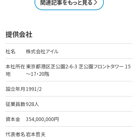
関連記事をもっと見る
携を強化したい方はぜひご覧ください。 この1ページ
で理解！販売管理システムの主な機能、メリット／デメ
リット、選定ポイント｜人気・定番・おすすめの製品を
チェック 建設業で販売管理システムの需要が高まっ
ている理由建設業で販売管理システムを導入するメ
提供会社
リット導入時に意識し [&hellip;]
社名
株式会社アイル
本社所在
東京都港区芝公園2-6-3 芝公園フロントタワー 15
地
～17・20階
設立年月
1991/2
従業員数
928人
資本金
354,000,000円
代表者名
岩本哲夫