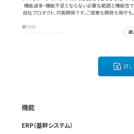
機能過多・機能不足とならない必要な範囲と機能性
自社プロダクト、内製開発です。ご提案も開発も保守も
■特徴
続
・
高い柔軟性・拡張性
要件に伴うカスタマイズを実施。テンプレートならではの
・
DB公開・ツール連携
データを自由に抽出・活用できる。周辺システムとの連
詳し
・
カンパニーライセンス
ワンカンパニーライセンス。利用ユーザー数によるコスト
・
永続保守ポリシー
機能
内製保守による長期継続利用を担保、投資対効果を高め
ERP（基幹システム）