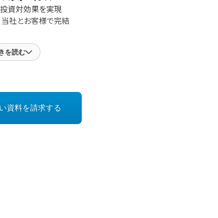
で投資対効果を実現
、当社とお客様で完結
きを読む
、機能の変更・追加に対応。
携が可能。
い資料を請求する
変動なし。
ます。