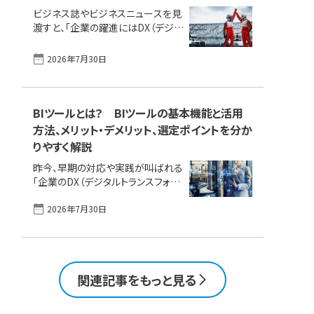
違いや具体的な対象、ITシステムの
ビジネス誌やビジネスニュースを見
導入で実現する方法を深堀りして解
渡すと、「企業の躍進にはDX（デジタ
説します。自社全体のDX推進に向
ルトランスフォーメーション）化が急
け、大きな一歩を踏み出すヒントを
務」などと声高に叫ばれています。我
2026年7月30日
得ていただければ幸いです。併せて
が社はどうするか、早くせねばと焦
おすすめのIT製品もご紹介します。
る気持ちも分かりますが、もちろんこ
製品を探し [&hellip;]
れからでも遅くはありません。 この
記事では、DX化に対応できる「業務
BIツールとは？ BIツールの基本機能と活用
システム」の基本から、現在主流のク
方法、メリット・デメリット、選定ポイントを分か
ラウド型業務システム／基幹システ
りやすく解説
ムのメリット、選定のポイントまでを
詳しく紹介します。個人事業主から
昨今、早期の対応や実践が叫ばれる
中小規模企業も含めて、あなたの会
「企業のDX（デジタルトランスフォー
社とビジネスに適する業務システム
メーション）」。このDXを実践、検討し
を見つけるための一助となれば幸
2026年7月30日
ていく中でよく登場する「聞き慣れな
いです。では、早速解説していきまし
い単語／略語」から、IT製品の活用
ょう。 「DX化のための業務システム、
において「実はあまり理解していな
選び方がわからない」「製品が多す
かったかもしれない用語／略語」「こ
[&hellip;]
れから使っていくかもしれない言
関連記事をもっと見る
葉」をピックアップし、機能と使い方、
メリット・デメリット、選定ポイントを
分かりやすく解説していきます。今回