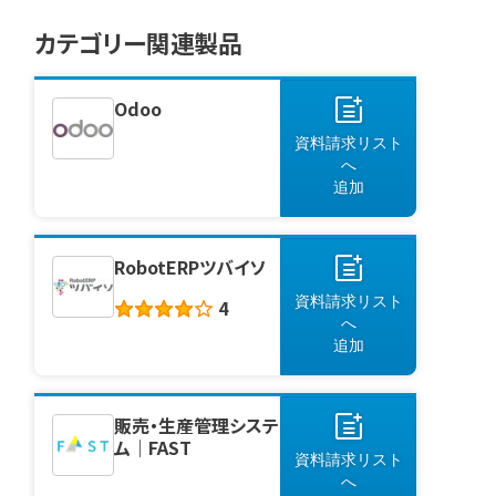
は「BIツール（Business
Intelligence／ビジネスインテリジ
カテゴリー関連製品
ェンス）」です。 無料でIT製品選びを
お手伝いします 御社に合ったIT製
品・サービス・会社を厳選してご提案
Odoo
します。 製品探しを依頼する BIツー
資料請求リスト
ル [&hellip;]
へ
追加
RobotERPツバイソ
資料請求リスト
4
へ
追加
販売・生産管理システ
ム｜FAST
資料請求リスト
へ