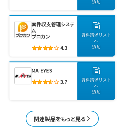
追加
案件収支管理システ
ム
資料請求リスト
プロカン
へ
4.3
追加
MA-EYES
資料請求リスト
3.7
へ
追加
関連製品をもっと見る