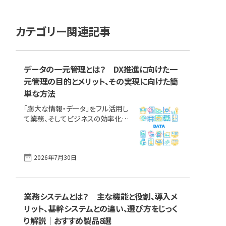
カテゴリー関連記事
データの一元管理とは？ DX推進に向けた一
元管理の目的とメリット、その実現に向けた簡
単な方法
「膨大な情報・データ」をフル活用し
て業務、そしてビジネスの効率化を
図る企業が増える中、「データの集
約と管理方法の整備」はDX（デジタ
ルトランスフォーメーション）を推進
2026年7月30日
する要となっています。データをいか
に効率的に管理し、スムーズに活用
できるかが競争力強化に直結する
ため、自社として、社内のあらゆる部
業務システムとは？ 主な機能と役割、導入メ
門が連携して取り組む必要がありま
リット、基幹システムとの違い、選び方をじっく
す。 この記事では、データを一元管
理する背景と目的、従来の方法との
り解説｜おすすめ製品8選