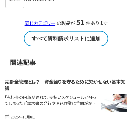
51
同じカテゴリー
の製品が
件あります
すべて資料請求リストに追加
関連記事
売掛金管理とは？ 資金繰りを守るために欠かせない基本知
識
「売掛金の回収が遅れて、支払いスケジュールが狂っ
てしまった」「請求書の発行や消込作業に手間がかか
り、ミスも増えている」「Excel管理に限界を感じている
けれど、どう改善したらいいか分からない」──こんな
2025年10月8日
悩みを抱えていませんか？ 売掛金が予定どおりに回
収できなければ、仕入や給与の支払いに大きく影響し