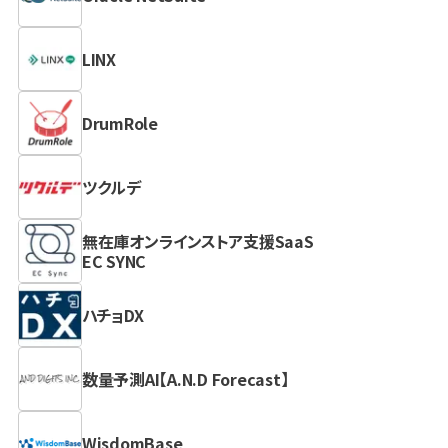
LINX
DrumRole
ツクルデ
無在庫オンラインストア支援SaaS
EC SYNC
ハチョDX
数量予測AI【A.N.D Forecast】
WisdomBase