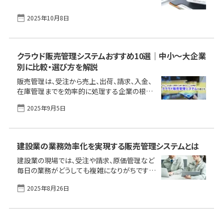
手間がかかり、ミスも増えている」「Excel管理に
限界を感じているけれど、どう改善したらいい
2025年10月8日
か分からない」──こんな悩みを抱えていませ
んか？ 売掛金が予定どおりに回収できなけれ
ば、仕入や給与の支払いに大きく影響します。帳
簿上は黒字でも資金が足りなくなるリスクすら
クラウド販売管理システムおすすめ10選｜中小〜大企業
あります。 本記事では、売掛金管理の基本から
別に比較・選び方を解説
実務の流れ、つまずきやすいポイント、そして
販売管理は、受注から売上、出荷、請求、入金、
Excelとシステムの使い分けや支援ツールの選
在庫管理までを効率的に処理する企業の根幹
び方まで、実務で本当に役立つポイントを整理
をなす重要な業務です。従来はオンプレミス型
しました。日々の資金繰りや管理に少しでも不
2025年9月5日
のパッケージソフトやExcelによる管理が主流で
安や手間を感じている方は、ぜひご覧く
したが、電子帳簿保存法やインボイス制度への
[&hellip;]
対応、テレワークの普及を背景に、クラウド型の
需要が昨今急速に高まっています。 本記事で
建設業の業務効率化を実現する販売管理システムとは
は、クラウド型販売管理システムの導入効果を
建設業の現場では、受注や請求、原価管理など
中小企業、情報システム部門、大企業の三層に
毎日の業務がどうしても複雑になりがちです。
分けて紹介。それぞれの課題解決に合った特長
伝票や表計算ソフトだけでは収支の管理や情
を持つおすすめ製品を比較し、導入のメリット・
2025年8月26日
報共有に限界を感じていませんか？ 本記事で
デメリット、効果、失敗しないための選定ポイント
は、販売管理システムが建設業にもたらす効果
まで解説します。自社に適したシステムを見極
や選び方のポイント、人気製品の特徴まで、はじ
め、業務効率化を一緒に実現していきましょ
めて検討する方にも分かりやすくまとめました。
[&hellip;]