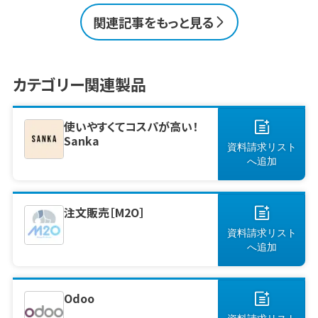
業務の効率化やミスの防止、現場と事務の連携
関連記事をもっと見る
を強化したい方はぜひご覧ください。 この1ペー
ジで理解！販売管理システムの主な機能、メリッ
ト／デメリット、選定ポイント｜人気・定番・おす
すめの製品をチェック 建設業で販売管理システ
カテゴリー関連製品
ムの需要が高まっている理由建設業で販売管
理システムを導入するメリット導入時に意識し
[&hellip;]
使いやすくてコスパが高い！
Sanka
資料請求リスト
へ
追加
注文販売［M2O］
資料請求リスト
へ
追加
Odoo