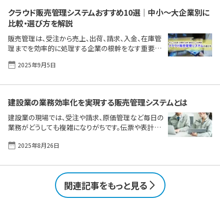
ます。帳簿上は黒字でも資金が足りなくなるリスクす
らあります。 本記事では、売掛金管理の基本から実務
クラウド販売管理システムおすすめ10選｜中小〜大企業別に
の流れ、つまずきやすいポイント、そしてExcelとシステ
比較・選び方を解説
ムの使い分けや支援ツールの選び方まで、実務で本当
販売管理は、受注から売上、出荷、請求、入金、在庫管
に役立つポイントを整理しました。日々の資金繰りや
理までを効率的に処理する企業の根幹をなす重要な
管理に少しでも不安や手間を感じている方は、ぜひご
業務です。従来はオンプレミス型のパッケージソフトや
覧く [&hellip;]
2025年9月5日
Excelによる管理が主流でしたが、電子帳簿保存法や
インボイス制度への対応、テレワークの普及を背景
に、クラウド型の需要が昨今急速に高まっています。
本記事では、クラウド型販売管理システムの導入効果
建設業の業務効率化を実現する販売管理システムとは
を中小企業、情報システム部門、大企業の三層に分け
て紹介。それぞれの課題解決に合った特長を持つおす
建設業の現場では、受注や請求、原価管理など毎日の
すめ製品を比較し、導入のメリット・デメリット、効果、
業務がどうしても複雑になりがちです。伝票や表計算
失敗しないための選定ポイントまで解説します。自社
ソフトだけでは収支の管理や情報共有に限界を感じ
2025年8月26日
に適したシステムを見極め、業務効率化を一緒に実現
ていませんか？ 本記事では、販売管理システムが建設
していきましょ [&hellip;]
業にもたらす効果や選び方のポイント、人気製品の特
徴まで、はじめて検討する方にも分かりやすくまとめ
ました。業務の効率化やミスの防止、現場と事務の連
関連記事をもっと見る
携を強化したい方はぜひご覧ください。 この1ページ
で理解！販売管理システムの主な機能、メリット／デメ
リット、選定ポイント｜人気・定番・おすすめの製品を
チェック 建設業で販売管理システムの需要が高まっ