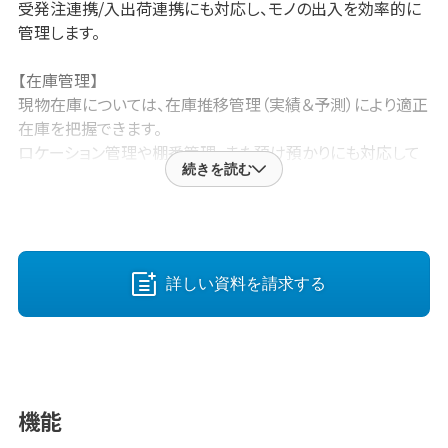
受発注連携/入出荷連携にも対応し、モノの出入を効率的に
管理します。
【在庫管理】
現物在庫については、在庫推移管理（実績＆予測）により適正
在庫を把握できます。
ロケーション管理や棚番管理、また預け預かりにも対応して
続きを読む
います。
資産在庫については、現物在庫と並行して別管理しており、原
価管理や粗利計算に利用できます。
【債権債務管理】
詳しい資料を請求する
指定日時点の請求額や支払額を、締日以前でも事前確認で
きます。
また指定日時点の回収予定や支払予定も確認できます。
【簡易ＢＩツール】
機能
簡易ＢＩキットを用いて、実績値や予測値の集計→照会画面
確認ができます。