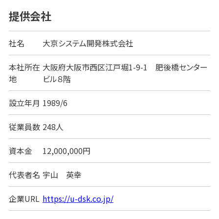
ている理由建設業で販売管理システムを導入するメ
提供会社
リット導入時に意識し [&hellip;]
社名
大京システム開発株式会社
本社所在
大阪府大阪市西区江戸堀1-9-1 肥後橋センター
地
ビル８階
設立年月
1989/6
従業員数
248人
資本金
12,000,000円
代表者名
宇山 英幸
企業URL
https://u-dsk.co.jp/