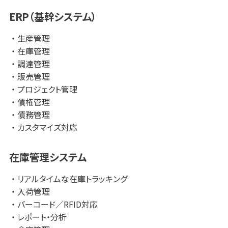
ERP（基幹システム）
【クラウド/オンプレ対応】
サーバについては、クラウド対応が基本ですが、オンプレでの
生産管理
対応も可能です。
在庫管理
調達管理
【現行機能調査】
販売管理
システム導入に際し現行機能調査が必要な場合は、解析チ
プロジェクト管理
ームが現行システムの設計書や
債権管理
レガシー資産【Cobol.RPG,VB等】を解析します。
債務管理
カスタマイズ対応
在庫管理システム
リアルタイムな在庫トラッキング
入荷管理
バーコード／RFID対応
レポート・分析