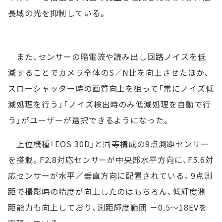
長域の光を抑制している。
また、センサーの暗電流や読み出し回路ノイズを低
減することでカメラ全体のS／N比を向上させたほか、
スローシャッター時の画質向上を狙って「常にノイズ低
減処理を行う」「ノイズ検出時のみ低減処理を自動で行
う」がユーザーが選択できるようになった。
上位機種「EOS 30D」と同等構成の9点測距センサー
を搭載。F2.8対応センサーが中央部水平方向に、F5.6対
応センサーが水平／垂直方向に配置されている。9点測
距で撮影時の精度が向上したのはもちろん、低輝度測
距能力も向上しており、測距輝度範囲 －0.5～18EVを