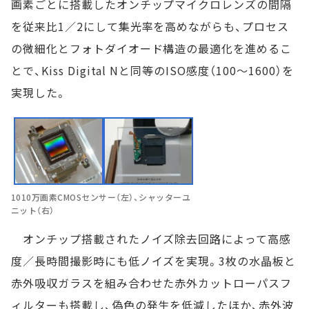
画素ごとに搭載したオンチップマイクロレンズの間隔
を従来比1／2にして集光率を高めながらも、プロセス
の微細化とフォトダイオード構造の最適化を進めるこ
とで、Kiss Digital Nと同等のISO感度（100～1600）を
実現した。
1010万画素CMOSセンサー（左）、シャッターユ
ニット（右）
オンチップ搭載されたノイズ除去回路によって高感
度／長時間撮影時にも低ノイズを実現。3枚の水晶板と
赤外吸収ガラスを組み合わせた赤外カットローパスフ
ィルターも搭載し、偽色の発生を低減したほか、赤外波