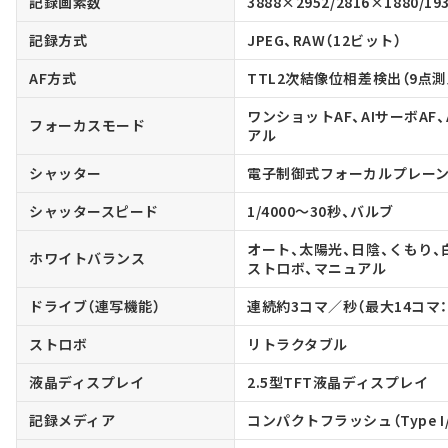
記録画素数
3888×2952/2816×1880/
記録方式
JPEG、RAW（12ビット）
AF方式
TTL2次結像位相差検出（9点測距、
ワンショットAF、AIサーボAF
フォーカスモード
アル
シャッター
電子制御式フォーカルプレー
シャッタースピード
1/4000～30秒、バルブ
オート、太陽光、日陰、くもり、
ホワイトバランス
ストロボ、マニュアル
ドライブ（連写機能）
連続約3コマ／秒（最大14コマ：JPE
ストロボ
リトラクタブル
液晶ディスプレイ
2.5型TFT液晶ディスプレイ
記録メディア
コンパクトフラッシュ（Type I/I