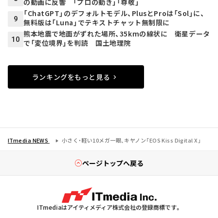
の動画に反響 「プロの動き」「尊敬」
「ChatGPT」のデフォルトモデル、PlusとProは「Sol」に、
9
無料版は「Luna」でテキストチャット無制限に
熊本地震で地面がずれた場所、35kmの線状に 衛星データ
10
で「変位境界」を判読 国土地理院
ランキングをもっと見る
ITmedia NEWS
小さく・軽い10メガ一眼、キヤノン「EOS Kiss Digital X」
ページトップへ戻る
ITmediaはアイティメディア株式会社の登録商標です。