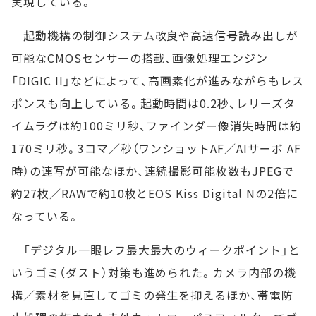
実現している。
起動機構の制御システム改良や高速信号読み出しが
可能なCMOSセンサーの搭載、画像処理エンジン
「DIGIC II」などによって、高画素化が進みながらもレス
ポンスも向上している。起動時間は0.2秒、レリーズタ
イムラグは約100ミリ秒、ファインダー像消失時間は約
170ミリ秒。3コマ／秒（ワンショットAF／AIサーボ AF
時）の連写が可能なほか、連続撮影可能枚数もJPEGで
約27枚／RAWで約10枚とEOS Kiss Digital Nの2倍に
なっている。
「デジタル一眼レフ最大最大のウィークポイント」と
いうゴミ（ダスト）対策も進められた。カメラ内部の機
構／素材を見直してゴミの発生を抑えるほか、帯電防