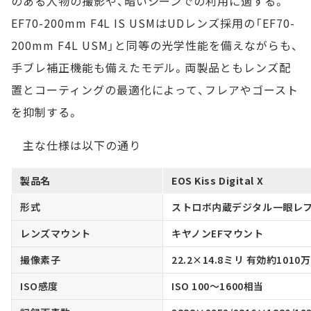
のある人物の撮影や、暗いシーンでの利用に適する。
EF70-200mm F4L IS USMはUDレンズ採用の「EF70-
200mm F4L USM」と同等の光学性能を備えながらも、
手ブレ補正機能も備えたモデル。両製品ともレンズ配
置とコーティングの最適化によって、フレアやゴースト
を抑制する。
主な仕様は以下の通り
製品名
EOS Kiss Digital X
形式
ストロボ内蔵デジタル一眼レフA
レンズマウント
キヤノンEFマウント
撮像素子
22.2×14.8ミリ 有効約101
ISO感度
ISO 100～1600相当