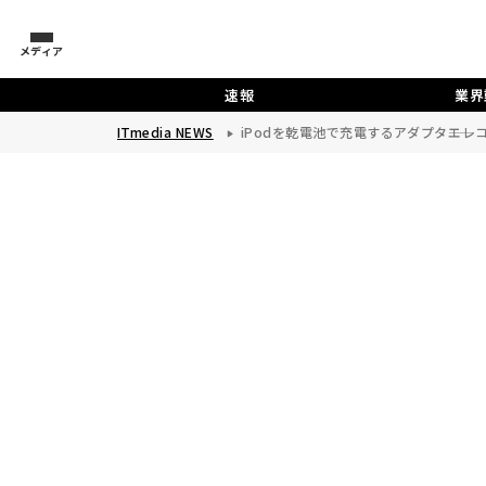
メディア
速報
業界
ITmedia NEWS
iPodを乾電池で充電するアダプタ――エレ