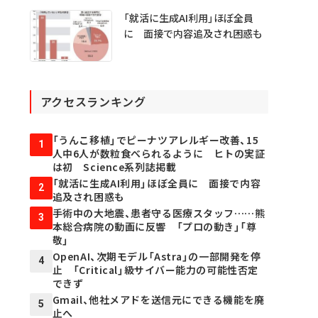
「就活に生成AI利用」ほぼ全員
に 面接で内容追及され困惑も
アクセスランキング
「うんこ移植」でピーナツアレルギー改善、15
1
人中6人が数粒食べられるように ヒトの実証
は初 Science系列誌掲載
「就活に生成AI利用」ほぼ全員に 面接で内容
2
追及され困惑も
手術中の大地震、患者守る医療スタッフ……熊
3
本総合病院の動画に反響 「プロの動き」「尊
敬」
OpenAI、次期モデル「Astra」の一部開発を停
4
止 「Critical」級サイバー能力の可能性否定
できず
Gmail、他社メアドを送信元にできる機能を廃
5
止へ