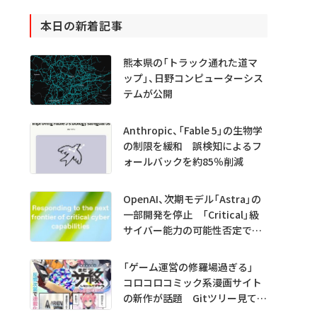
本日の新着記事
熊本県の「トラック通れた道マ
ップ」、日野コンピューターシス
テムが公開
Anthropic、「Fable 5」の生物学
の制限を緩和 誤検知によるフ
ォールバックを約85％削減
OpenAI、次期モデル「Astra」の
一部開発を停止 「Critical」級
サイバー能力の可能性否定でき
ず
「ゲーム運営の修羅場過ぎる」
コロコロコミック系漫画サイト
の新作が話題 Gitツリー見てガ
チャ不具合の犯人探し