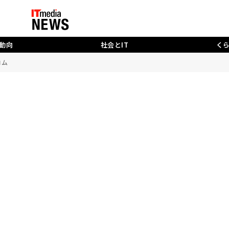
動向
社会とIT
く
コム