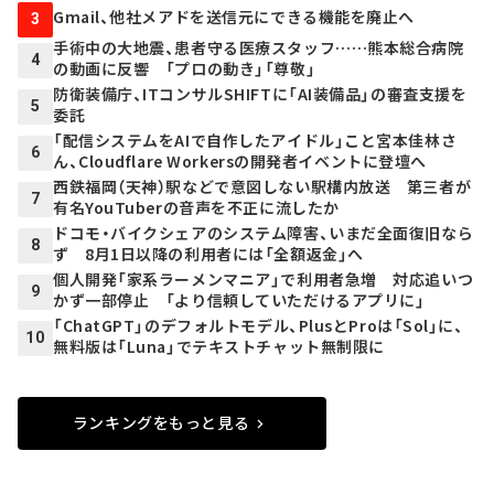
Gmail、他社メアドを送信元にできる機能を廃止へ
3
手術中の大地震、患者守る医療スタッフ……熊本総合病院
4
の動画に反響 「プロの動き」「尊敬」
防衛装備庁、ITコンサルSHIFTに「AI装備品」の審査支援を
5
委託
「配信システムをAIで自作したアイドル」こと宮本佳林さ
6
ん、Cloudflare Workersの開発者イベントに登壇へ
西鉄福岡（天神）駅などで意図しない駅構内放送 第三者が
7
有名YouTuberの音声を不正に流したか
ドコモ・バイクシェアのシステム障害、いまだ全面復旧なら
8
ず 8月1日以降の利用者には「全額返金」へ
個人開発「家系ラーメンマニア」で利用者急増 対応追いつ
9
かず一部停止 「より信頼していただけるアプリに」
「ChatGPT」のデフォルトモデル、PlusとProは「Sol」に、
10
無料版は「Luna」でテキストチャット無制限に
ランキングをもっと見る