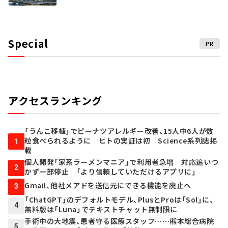
Special
PR
アクセスランキング
「うんこ移植」でピーナツアレルギー改善、15人中6人が数
粒食べられるように ヒトの実証は初 Science系列誌掲
1
載
個人開発「家系ラーメンマニア」で利用者急増 対応追いつ
2
かず一部停止 「より信頼していただけるアプリに」
Gmail、他社メアドを送信元にできる機能を廃止へ
3
「ChatGPT」のデフォルトモデル、PlusとProは「Sol」に、
4
無料版は「Luna」でテキストチャット無制限に
手術中の大地震、患者守る医療スタッフ……熊本総合病院
5