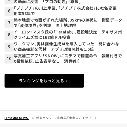
の動画に反響 「プロの動き」「尊敬」
「プチプチ」の川上産業、「プチプチ株式会社」に社名変更
6
創業58年で
熊本地震で地面がずれた場所、35kmの線状に 衛星データ
7
で「変位境界」を判読 国土地理院
イーロン・マスク氏の「Terafab」、建設地決定 テキサス州
8
グライムズ郡に168億ドル投資
ワークマン、実は画像生成AIを導入していた 間に合わな
9
い商品撮影を代替 アプリ通知開封も1.5倍
写真加工アプリ「SNOW」にステマで措置命令 報酬付きで
10
X投稿依頼、広告表示なし 消費者庁
ランキングをもっと見る
ITmedia NEWS
新東京タワー、名称は「東京スカイツリー」