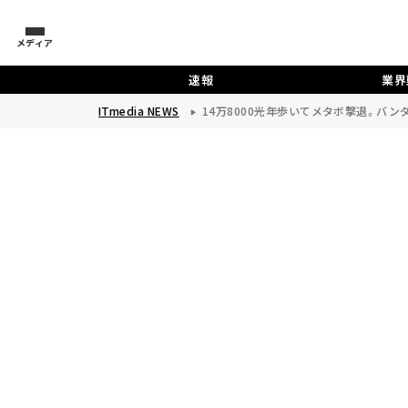
メディア
速報
業界
ITmedia NEWS
14万8000光年歩いてメタボ撃退。バン