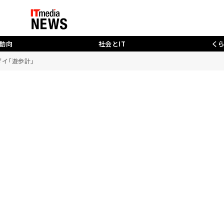
動向
社会とIT
く
ダイ「遊歩計」