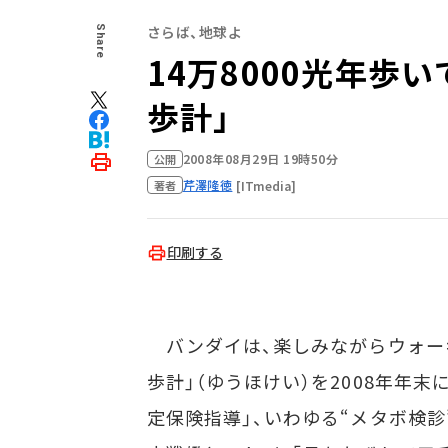
さらば、地球よ
Share
14万8000光年歩
歩計」
2008年08月29日 19時50分
公開
芹澤隆徳
[ITmedia]
著者
印刷する
バンダイは、楽しみながらウォー
歩計」（ゆうほけい）を2008年年
定保険指導」、いわゆる“メタボ検診