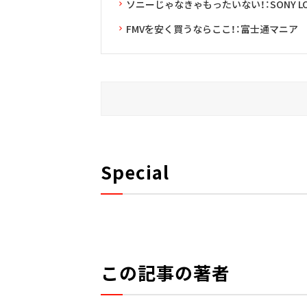
ソニーじゃなきゃもったいない！：SONY LO
FMVを安く買うならここ！：富士通マニア
Special
この記事の著者