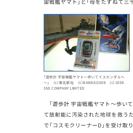
宙戦艦ヤマト」と「母をたずねて三千
「遊歩計 宇宙戦艦ヤマト～歩いてイスカンダルへ
～」 （c）東北新社 （c）BANDAI2008 （c）2008
SSD COMPANY LIMITED
「遊歩計 宇宙戦艦ヤマト～歩いて
て放射能に汚染された地球を救うため
で「コスモクリーナーD」を受け取