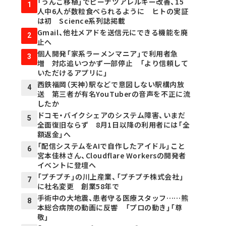
「うんこ移植」でピーナツアレルギー改善、15
1
人中6人が数粒食べられるように ヒトの実証
は初 Science系列誌掲載
Gmail、他社メアドを送信元にできる機能を廃
2
止へ
個人開発「家系ラーメンマニア」で利用者急
3
増 対応追いつかず一部停止 「より信頼して
いただけるアプリに」
西鉄福岡（天神）駅などで意図しない駅構内放
4
送 第三者が有名YouTuberの音声を不正に流
したか
ドコモ・バイクシェアのシステム障害、いまだ
5
全面復旧ならず 8月1日以降の利用者には「全
額返金」へ
「配信システムをAIで自作したアイドル」こと
6
宮本佳林さん、Cloudflare Workersの開発者
イベントに登壇へ
「プチプチ」の川上産業、「プチプチ株式会社」
7
に社名変更 創業58年で
手術中の大地震、患者守る医療スタッフ……熊
8
本総合病院の動画に反響 「プロの動き」「尊
敬」