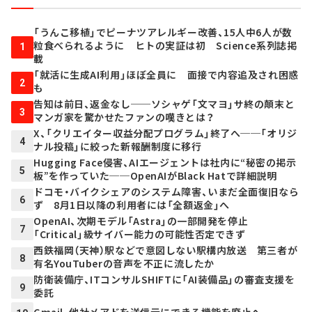
「うんこ移植」でピーナツアレルギー改善、15人中6人が数
粒食べられるように ヒトの実証は初 Science系列誌掲
1
載
「就活に生成AI利用」ほぼ全員に 面接で内容追及され困惑
2
も
告知は前日、返金なし──ソシャゲ「文マヨ」サ終の顛末と
3
マンガ家を驚かせたファンの嘆きとは？
X、「クリエイター収益分配プログラム」終了へ──「オリジ
4
ナル投稿」に絞った新報酬制度に移行
Hugging Face侵害、AIエージェントは社内に“秘密の掲示
5
板”を作っていた──OpenAIがBlack Hatで詳細説明
ドコモ・バイクシェアのシステム障害、いまだ全面復旧なら
6
ず 8月1日以降の利用者には「全額返金」へ
OpenAI、次期モデル「Astra」の一部開発を停止
7
「Critical」級サイバー能力の可能性否定できず
西鉄福岡（天神）駅などで意図しない駅構内放送 第三者が
8
有名YouTuberの音声を不正に流したか
防衛装備庁、ITコンサルSHIFTに「AI装備品」の審査支援を
9
委託
Gmail、他社メアドを送信元にできる機能を廃止へ