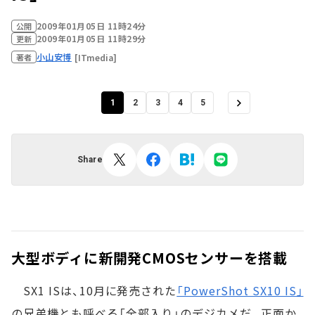
2009年01月05日 11時24分
公開
2009年01月05日 11時29分
更新
小山安博
[ITmedia]
著者
1
2
3
4
5
Share
大型ボディに新開発CMOSセンサーを搭載
SX1 ISは、10月に発売された
「PowerShot SX10 IS」
の兄弟機とも呼べる「全部入り」のデジカメだ。正面か