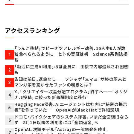
アクセスランキング
「うんこ移植」でピーナツアレルギー改善、15人中6人が数
粒食べられるように ヒトの実証は初 Science系列誌掲
1
載
「就活に生成AI利用」ほぼ全員に 面接で内容追及され困惑
2
も
告知は前日、返金なし──ソシャゲ「文マヨ」サ終の顛末と
3
マンガ家を驚かせたファンの嘆きとは？
X、「クリエイター収益分配プログラム」終了へ──「オリジ
4
ナル投稿」に絞った新報酬制度に移行
Hugging Face侵害、AIエージェントは社内に“秘密の掲示
5
板”を作っていた──OpenAIがBlack Hatで詳細説明
ドコモ・バイクシェアのシステム障害、いまだ全面復旧なら
6
ず 8月1日以降の利用者には「全額返金」へ
OpenAI、次期モデル「Astra」の一部開発を停止
7