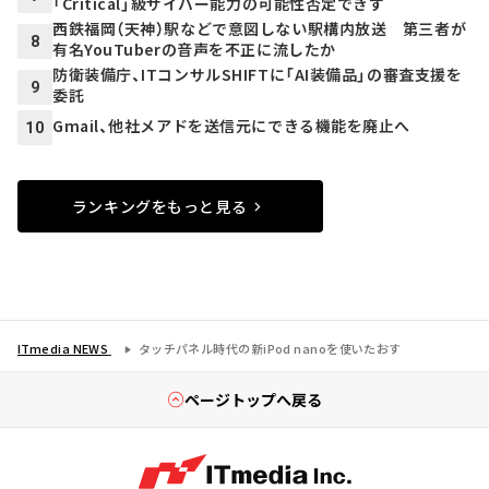
「Critical」級サイバー能力の可能性否定できず
西鉄福岡（天神）駅などで意図しない駅構内放送 第三者が
8
有名YouTuberの音声を不正に流したか
防衛装備庁、ITコンサルSHIFTに「AI装備品」の審査支援を
9
委託
Gmail、他社メアドを送信元にできる機能を廃止へ
10
ランキングをもっと見る
ITmedia NEWS
タッチパネル時代の新iPod nanoを使いたおす
ページトップへ戻る