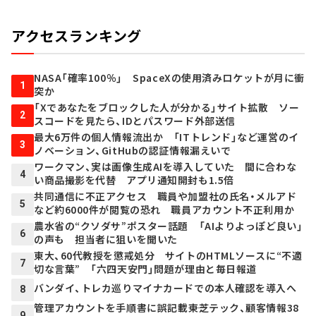
アクセスランキング
NASA「確率100％」 SpaceXの使用済みロケットが月に衝
1
突か
「Xであなたをブロックした人が分かる」サイト拡散 ソー
2
スコードを見たら、IDとパスワード外部送信
最大6万件の個人情報流出か 「ITトレンド」など運営のイ
3
ノベーション、GitHubの認証情報漏えいで
ワークマン、実は画像生成AIを導入していた 間に合わな
4
い商品撮影を代替 アプリ通知開封も1.5倍
共同通信に不正アクセス 職員や加盟社の氏名・メルアド
5
など約6000件が閲覧の恐れ 職員アカウント不正利用か
農水省の“クソダサ”ポスター話題 「AIよりよっぽど良い」
6
の声も 担当者に狙いを聞いた
東大、60代教授を懲戒処分 サイトのHTMLソースに“不適
7
切な言葉” 「六四天安門」問題が理由と毎日報道
バンダイ、トレカ巡りマイナカードでの本人確認を導入へ
8
管理アカウントを手順書に誤記載――東芝テック、顧客情報38
9